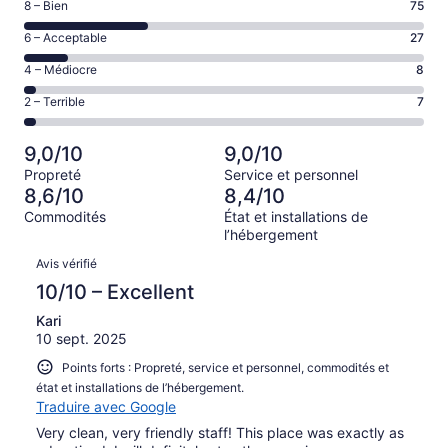
Note
8 – Bien
75
–
de 8
Excellent,
Note
6 – Acceptable
27
–
d’après
de 6
Bien,
Note
4 – Médiocre
8
125 avis
–
d’après
de 4
sur 242.
Acceptable,
Note
2 – Terrible
7
75 avis
–
d’après
de 2
sur 242.
Médiocre,
27 avis
–
d’après
9,0/10
9,0/10
sur 242.
Terrible,
8 avis
Propreté
Service et personnel
d’après
sur 242.
8,6/10
8,4/10
7 avis
Commodités
État et installations de
sur 242.
l’hébergement
Avis
Avis vérifié
10/10 – Excellent
Kari
10 sept. 2025
Points forts : Propreté, service et personnel, commodités et
état et installations de l’hébergement.
Traduire avec Google
Very clean, very friendly staff! This place was exactly as