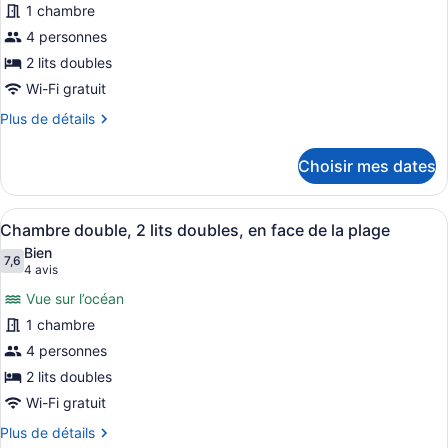
1 chambre
ce
4 personnes
type
de
2 lits doubles
chambre :
Wi-Fi gratuit
Suite
Plus
Plus de détails
familiale,
de
détails
1
Choisir mes dates
pour
chambre,
Suite
vue
familiale,
Afficher
Une chambre avec deux lits, un bur
sur
12
1
Chambre double, 2 lits doubles, en face de la plage
toutes
chambre,
la
Bien
vue
les
7,6
7,6 sur 10
piscine
(4 avis)
4 avis
sur
photos
la
Vue sur l’océan
pour
piscine
1 chambre
ce
4 personnes
type
de
2 lits doubles
chambre :
Wi-Fi gratuit
Chambre
Plus
Plus de détails