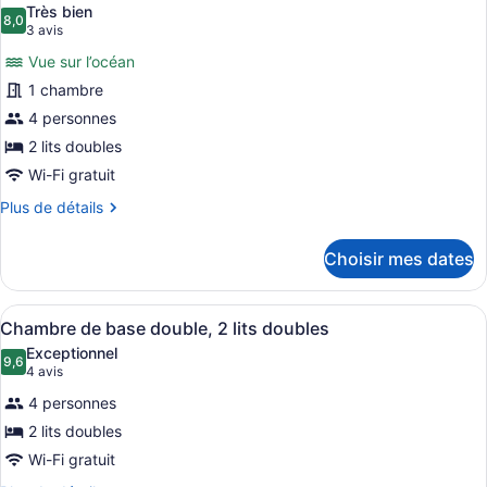
plage
en
Très bien
face
les
8,0
8,0 sur 10
(3 avis)
3 avis
de
photos
la
Vue sur l’océan
pour
plage
1 chambre
ce
4 personnes
type
de
2 lits doubles
chambre :
Wi-Fi gratuit
Chambre
Plus
Plus de détails
double,
de
détails
cuisinette,
Choisir mes dates
pour
vue
Chambre
sur
double,
Afficher
Une chambre d’hôtel avec un lit, u
l’océan
8
cuisinette,
Chambre de base double, 2 lits doubles
toutes
vue
Exceptionnel
sur
les
9,6
9,6 sur 10
(4 avis)
4 avis
l’océan
photos
4 personnes
pour
2 lits doubles
ce
Wi-Fi gratuit
type