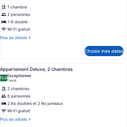
photos
1 chambre
pour
2 personnes
ce
1 lit double
type
de
Wi-Fi gratuit
chambre :
Plus
Plus de détails
Studio
de
détails
de
Choisir mes dates
pour
base,
Studio
1
de
Afficher
Une cuisine moderne avec des meubl
20
base,
lit
Appartement Deluxe, 2 chambres
toutes
1
double
Exceptionnel
lit
les
10,0
10,0 sur 10
(1 avis)
1 avis
double
photos
2 chambres
pour
6 personnes
ce
2 lits doubles et 2 lits jumeaux
type
de
Wi-Fi gratuit
chambre :
Plus
Plus de détails
Appartement
de