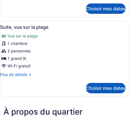
chambre :
détails
Choisir mes dates
pour
Chaumière
Chaumière
Afficher
Une cuisine avec vue sur la mer, un
12
Suite, vue sur la plage
toutes
Vue sur la plage
les
photos
1 chambre
pour
2 personnes
ce
1 grand lit
type
Wi-Fi gratuit
de
Plus
Plus de détails
chambre :
de
Suite,
détails
Choisir mes dates
vue
pour
Suite,
sur
vue
la
sur
plage
À propos du quartier
la
plage