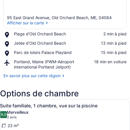
95 East Grand Avenue, Old Orchard Beach, ME, 04064
Afficher sur la carte
Place,
Plage d'Old Orchard Beach
‪2 min à pied‬
Plage
Afficher sur la carte
Place,
Jetée d'Old Orchard Beach
‪13 min à pied‬
d'Old
Jetée
Orchard
Place,
Parc de loisirs Palace Playland
‪15 min à pied‬
d'Old
Beach
Parc
Orchard
Airport,
Portland, Maine (PWM-Aéroport
‪18 min en voiture‬
de
Beach
Portland,
international Portland Jetport)
loisirs
Maine
Palace
En savoir plus sur cette région
(PWM-
Playland
Aéroport
international
Options de chambre
Portland
Jetport)
Afficher
Une chambre d’hôtel comprenant un l
15
Suite familiale, 1 chambre, vue sur la piscine
toutes
Merveilleux
les
9,0
9,0 sur 10
(2 avis)
2 avis
photos
23 m²
pour