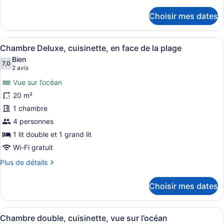
double,
de
détails
2
Choisir mes dates
pour
lits
Chambre
doubles,
double,
Afficher
Un balcon donnant sur une plage, u
en
25
2
Chambre Deluxe, cuisinette, en face de la plage
toutes
lits
face
Bien
doubles,
les
7,0
7,0 sur 10
de
(2 avis)
2 avis
en
photos
la
face
Vue sur l’océan
pour
plage
de
20 m²
ce
la
1 chambre
plage
type
de
4 personnes
chambre :
1 lit double et 1 grand lit
Chambre
Wi-Fi gratuit
Deluxe,
Plus
Plus de détails
cuisinette,
de
en
détails
Choisir mes dates
pour
face
Chambre
de
Deluxe,
Afficher
Une chambre d’hôtel avec deux lits
la
25
cuisinette,
Chambre double, cuisinette, vue sur l’océan
toutes