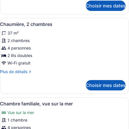
détails
Deluxe,
Choisir mes dates
pour
2
Appartement
chambres
Deluxe,
Afficher
Un petit bâtiment blanc doté d’un 
13
2
Chaumière, 2 chambres
toutes
chambres
37 m²
les
photos
2 chambres
pour
4 personnes
ce
2 lits doubles
type
Wi-Fi gratuit
de
Plus
Plus de détails
chambre :
de
Chaumière,
détails
Choisir mes dates
2
pour
Chaumière,
chambres
2
Afficher
Une cuisine avec des meubles blanc
8
chambres
Chambre familiale, vue sur la mer
toutes
Vue sur la mer
les
photos
1 chambre
pour
4 personnes