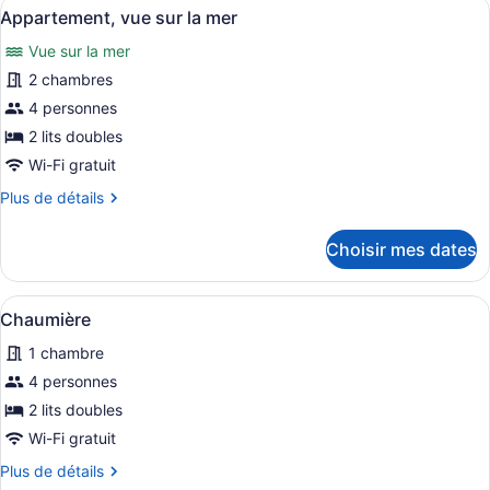
sur
Afficher
Un salon comprenant un canapé, une
25
partielle
Appartement, vue sur la mer
l'océan
toutes
sur
Vue sur la mer
l'océan
les
photos
2 chambres
pour
4 personnes
ce
2 lits doubles
type
Wi-Fi gratuit
de
Plus
Plus de détails
chambre :
de
Appartement,
détails
Choisir mes dates
vue
pour
Appartement,
sur
vue
la
Afficher
Un petit bâtiment d’un seul étage, à
10
sur
Chaumière
mer
toutes
la
1 chambre
mer
les
photos
4 personnes
pour
2 lits doubles
ce
Wi-Fi gratuit
type
Plus
Plus de détails
de
de