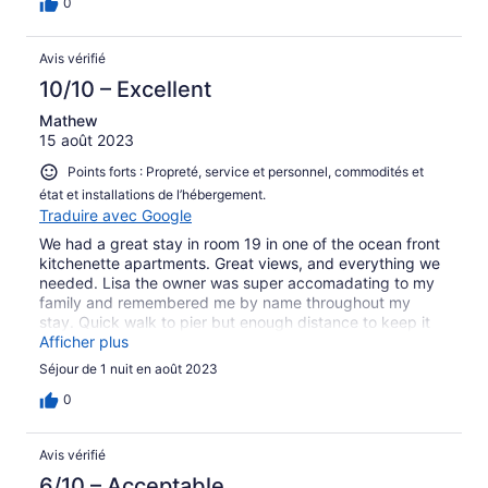
0
Avis vérifié
10/10 – Excellent
Mathew
15 août 2023
Points forts : Propreté, service et personnel, commodités et
état et installations de l’hébergement.
Traduire avec Google
We had a great stay in room 19 in one of the ocean front
kitchenette apartments. Great views, and everything we
needed. Lisa the owner was super accomadating to my
family and remembered me by name throughout my
stay. Quick walk to pier but enough distance to keep it
quiet both on the street and the beach. I will be back!
Afficher plus
Séjour de 1 nuit en août 2023
0
Avis vérifié
6/10 – Acceptable