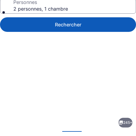
Personnes
2 personnes, 1 chambre
Rechercher
Galerie
de
photos
de
245+
l’hébergement
écédent
Suivant
Atlantis