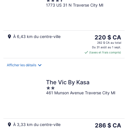
3.5
1773 US 31 N Traverse City MI
out
of
5
Le
À 6,43 km du centre-ville
220 $ CA
prix
262 $ CA au total
est
Du 31 août au 1 sept.
(taxes et frais compris)
de 220 $ CA
par
nuit
Afficher les détails
The Vic By Kasa
2
461 Munson Avenue Traverse City MI
out
of
5
Le
À 3,33 km du centre-ville
286 $ CA