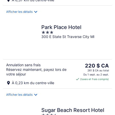
par
nuit
Afficher les détails
Park Place Hotel
3
300 E State St Traverse City MI
out
of
5
Le
Annulation sans frais
220 $ CA
Réservez maintenant, payez lors de
prix
261 $ CA au total
votre séjour
est
Du 1 sept. au 2 sept.
(taxes et frais compris)
de 220 $ CA
À 0,23 km du centre-ville
par
nuit
Afficher les détails
Sugar Beach Resort Hotel