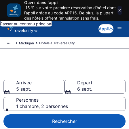
Ouvrir dans l’appli
15 % sur votre première réservation d’hôtel dans
l’appli grâce au code APP15. De plus, la plupart
des hôtels offrent l’annulation sans frais.
Passer au contenu principal
Appli
Michigan
Hôtels à Traverse City
Réservez des hôtels pas cher à
Traverse City
Arrivée
Départ
5 sept.
6 sept.
Personnes
1 chambre, 2 personnes
Rechercher