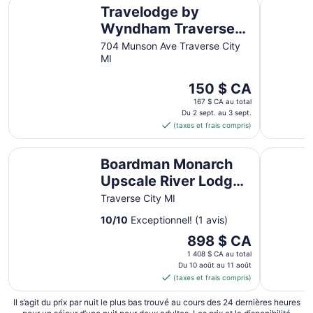
Travelodge by Wyndham Traverse City MI
Seasons I
Travelodge by
sept.
Wyndham Traverse
City MI
704 Munson Ave Traverse City
MI
Le
150 $ CA
prix
167 $ CA au total
est
Du 2 sept. au 3 sept.
(taxes et frais compris)
de 150 $ CA
par
Boardman Monarch Upscale River Lodge HOT Tub!
The Birch
nuit
Boardman Monarch
du 2
Upscale River Lodge
sept.
HOT Tub!
au 3
Traverse City MI
sept.
10
/
10
Exceptionnel! (1 avis)
Le
898 $ CA
prix
1 408 $ CA au total
est
Du 10 août au 11 août
(taxes et frais compris)
de 898 $ CA
par
Il s’agit du prix par nuit le plus bas trouvé au cours des 24 dernières heures
nuit