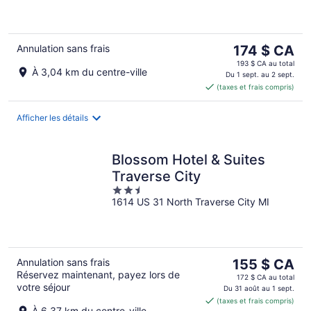
of
5
Le
Annulation sans frais
174 $ CA
prix
193 $ CA au total
À 3,04 km du centre-ville
est
Du 1 sept. au 2 sept.
(taxes et frais compris)
de 174 $ CA
par
nuit
Afficher les détails
Blossom Hotel & Suites
Traverse City
2.5
1614 US 31 North Traverse City MI
out
of
5
Le
Annulation sans frais
155 $ CA
Réservez maintenant, payez lors de
prix
172 $ CA au total
votre séjour
est
Du 31 août au 1 sept.
(taxes et frais compris)
de 155 $ CA
À 6,37 km du centre-ville