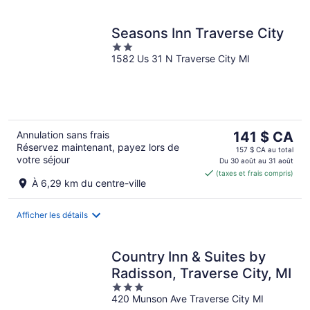
Seasons Inn Traverse City
2
1582 Us 31 N Traverse City MI
out
of
5
Le
Annulation sans frais
141 $ CA
Réservez maintenant, payez lors de
prix
157 $ CA au total
votre séjour
est
Du 30 août au 31 août
(taxes et frais compris)
de 141 $ CA
À 6,29 km du centre-ville
par
nuit
Afficher les détails
Country Inn & Suites by
Radisson, Traverse City, MI
3
420 Munson Ave Traverse City MI
out