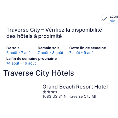
Écon
rédu
Traverse City – Vérifiez la disponibilité
des hôtels à proximité
Consultez
Consulter
Consultez
Ce soir
Demain soir
Cette fin de semaine
les
les
les
6 août - 7 août
7 août - 8 août
7 août - 9 août
prix
Consultez
prix
prix
La fin de semaine prochaine
à Traverse
les
à
à Traverse
14 août - 16 août
City
prix
Traverse
City
Traverse City Hôtels
pour
à Traverse
City
pour
ce
City
pour
cette
soir,
pour
demain
fin
Grand Beach Resort Hotel
6
la
soir,
de
3.5
août
fin
7
semaine,
1683 US 31 N Traverse City MI
out
-
de
août
7
of
7
semaine
-
août
5
août
prochaine,
8
-
14
août
9