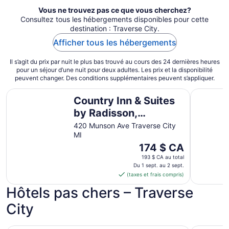
Vous ne trouvez pas ce que vous cherchez?
Consultez tous les hébergements disponibles pour cette
destination : Traverse City.
Afficher tous les hébergements
Il s’agit du prix par nuit le plus bas trouvé au cours des 24 dernières heures
pour un séjour d’une nuit pour deux adultes. Les prix et la disponibilité
peuvent changer. Des conditions supplémentaires peuvent s’appliquer.
Country Inn & Suites by Radisson, Traverse City, MI
Grand Bea
Country Inn & Suites
by Radisson,
Traverse City, MI
420 Munson Ave Traverse City
MI
Le
174 $ CA
prix
193 $ CA au total
est
Du 1 sept. au 2 sept.
(taxes et frais compris)
de 174 $ CA
par
Hôtels pas chers – Traverse
nuit
City
du 1
sept.
au 2