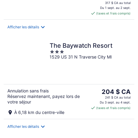
prix
317 $ CA au total
est
Du 1 sept. au 2 sept.
(taxes et frais compris)
de 286 $ CA
par
nuit
Afficher les détails
The Baywatch Resort
3
1529 US 31 N Traverse City MI
out
of
5
Le
Annulation sans frais
204 $ CA
Réservez maintenant, payez lors de
prix
241 $ CA au total
votre séjour
est
Du 3 sept. au 4 sept.
(taxes et frais compris)
de 204 $ CA
À 6,18 km du centre-ville
par
nuit
Afficher les détails