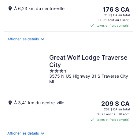
août
août
Le
À 6,23 km du centre-ville
176 $ CA
-
prix
16
210 $ CA au total
est
Du 31 août au 1 sept.
août
(taxes et frais compris)
de 176 $ CA
par
nuit
Afficher les détails
Great Wolf Lodge Traverse
City
3.5
3575 N US Highway 31 S Traverse City
out
MI
of
5
Le
À 3,41 km du centre-ville
209 $ CA
prix
232 $ CA au total
est
Du 25 août au 26 août
(taxes et frais compris)
de 209 $ CA
par
nuit
Afficher les détails