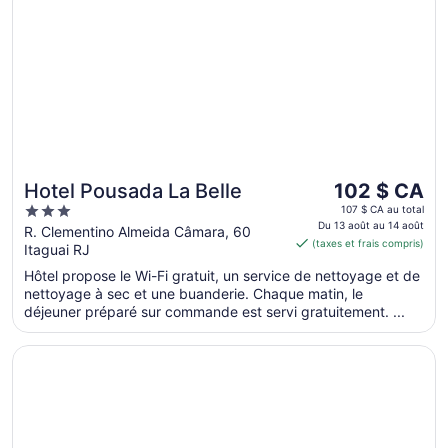
Le
Hotel Pousada La Belle
102 $ CA
prix
3
107 $ CA au total
est
Du 13 août au 14 août
out
R. Clementino Almeida Câmara, 60
(taxes et frais compris)
de 102 $ CA
Itaguai RJ
of
par
5
Hôtel propose le Wi-Fi gratuit, un service de nettoyage et de
nuit
nettoyage à sec et une buanderie. Chaque matin, le
du 13
déjeuner préparé sur commande est servi gratuitement. ...
août
au 14
S’ouvre dans une nouvelle fenêtre
Tulip Inn Itaguai
août