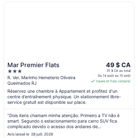
S’ouvre dans une nouvelle fenêtre
Mar Premier Flats
Le
Mar Premier Flats
49 $ CA
prix
3
51 $ CA au total
est
Du 14 août au 15 août
out
R. Ver. Marinho Hemeterio Oliveira
(taxes et frais compris)
de 49 $ CA
Queimados RJ
of
par
5
Réservez une chambre à Appartement et profitez d'un
nuit
centre d’entraînement physique. Un stationnement libre-
du 14
service gratuit est disponible sur place.
août
au 15
"Dois itens chamam minha atenção. Primeiro a TV não é
août
smart. Segundo o estacionamento para carro SUV fica
complicado devido o acesso dos andares de
estacionamento."
Avis laissé le 28 juill. 2026