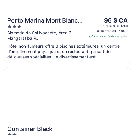
Le
Porto Marina Mont Blanc
96 $ CA
prix
3
Resort
101 $ CA au total
est
Du 16 août au 17 août
out
Alameda do Sol Nacente, Área 3
(taxes et frais compris)
de 96 $ CA
Mangaratiba RJ
of
par
5
Hôtel non-fumeurs offre 3 piscines extérieures, un centre
nuit
d’entraînement physique et un restaurant qui sert de
du 16
délicieuses spécialités. Le divertissement est ...
août
au 17
S’ouvre dans une nouvelle fenêtre
Container Black
août
Container Black