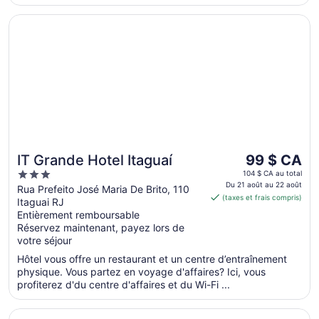
S’ouvre dans une nouvelle fenêtre
IT Grande Hotel Itaguaí
Le
IT Grande Hotel Itaguaí
99 $ CA
prix
3
104 $ CA au total
est
Du 21 août au 22 août
out
Rua Prefeito José Maria De Brito, 110
(taxes et frais compris)
de 99 $ CA
Itaguai RJ
of
par
Entièrement remboursable
5
Réservez maintenant, payez lors de
nuit
votre séjour
du 21
août
Hôtel vous offre un restaurant et un centre d’entraînement
au 22
physique. Vous partez en voyage d'affaires? Ici, vous
profiterez d'du centre d'affaires et du Wi-Fi ...
août
S’ouvre dans une nouvelle fenêtre
Hotel Pousada La Belle