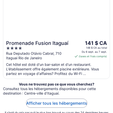
Le
Promenade Fusion Itaguaí
141 $ CA
prix
4
148 $ CA au total
est
Du 6 sept. au 7 sept.
out
Rua Deputado Otávio Cabral, 710
(taxes et frais compris)
de 141 $ CA
Itaguai Rio de Janeiro
of
par
5
Cet hôtel est doté d'un bar-salon et d'un restaurant.
nuit
L'établissement offre également piscine extérieure. Vous
du 6
partez en voyage d'affaires? Profitez du Wi-Fi ...
sept.
au 7
Vous ne trouvez pas ce que vous cherchez?
sept.
Consultez tous les hébergements disponibles pour cette
destination : Centre-ville d’Itaguaí.
Afficher tous les hébergements
Il s’agit du prix par nuit le plus bas trouvé au cours des 24 dernières heures