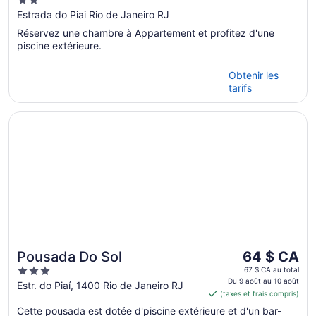
2
out
Estrada do Piai Rio de Janeiro RJ
of
Réservez une chambre à Appartement et profitez d'une
5
piscine extérieure.
Obtenir les
tarifs
S’ouvre dans une nouvelle fenêtre
Pousada Do Sol
Le
Pousada Do Sol
64 $ CA
prix
3
67 $ CA au total
est
Du 9 août au 10 août
out
Estr. do Piaí, 1400 Rio de Janeiro RJ
(taxes et frais compris)
de 64 $ CA
of
par
Cette pousada est dotée d'piscine extérieure et d'un bar-
5