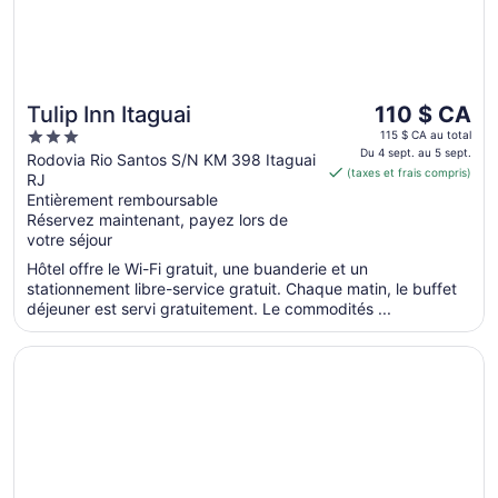
Le
Tulip Inn Itaguai
110 $ CA
prix
3
115 $ CA au total
est
Du 4 sept. au 5 sept.
out
Rodovia Rio Santos S/N KM 398 Itaguai
(taxes et frais compris)
de 110 $ CA
RJ
of
par
Entièrement remboursable
5
Réservez maintenant, payez lors de
nuit
votre séjour
du 4
sept.
Hôtel offre le Wi-Fi gratuit, une buanderie et un
au 5
stationnement libre-service gratuit. Chaque matin, le buffet
déjeuner est servi gratuitement. Le commodités ...
sept.
S’ouvre dans une nouvelle fenêtre
Porto Marina Mont Blanc Resort