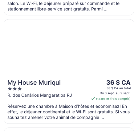
salon. Le Wi-Fi, le déjeuner préparé sur commande et le
nuit
stationnement libre-service sont gratuits. Parmi ...
du 9
août
S’ouvre dans une nouvelle fenêtre
My House Muriqui
au 10
août
Le
My House Muriqui
36 $ CA
prix
3
38 $ CA au total
est
Du 8 sept. au 9 sept.
out
R. dos Canários Mangaratiba RJ
(taxes et frais compris)
de 36 $ CA
of
par
Réservez une chambre à Maison d’hôtes et économisez! En
5
effet, le déjeuner continental et le Wi-Fi sont gratuits. Si vous
nuit
souhaitez amener votre animal de compagnie ...
du 8
sept.
S’ouvre dans une nouvelle fenêtre
Promenade Fusion Itaguaí
au 9
sept.