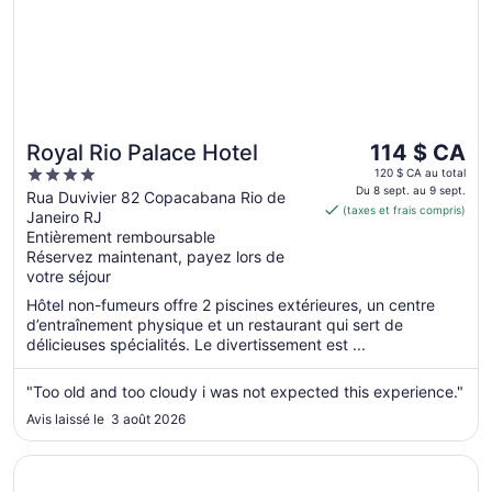
Le
Royal Rio Palace Hotel
114 $ CA
prix
4
120 $ CA au total
est
Du 8 sept. au 9 sept.
out
Rua Duvivier 82 Copacabana Rio de
(taxes et frais compris)
de 114 $ CA
Janeiro RJ
of
par
Entièrement remboursable
5
Réservez maintenant, payez lors de
nuit
votre séjour
du 8
sept.
Hôtel non-fumeurs offre 2 piscines extérieures, un centre
au 9
d’entraînement physique et un restaurant qui sert de
délicieuses spécialités. Le divertissement est ...
sept.
"Too old and too cloudy i was not expected this experience."
Avis laissé le 3 août 2026
S’ouvre dans une nouvelle fenêtre
Hotel Atlântico Travel