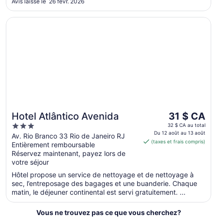
Avis laissé le 26 févr. 2026
S’ouvre dans une nouvelle fenêtre
Hotel Atlântico Avenida
Le
Hotel Atlântico Avenida
31 $ CA
prix
3
32 $ CA au total
est
Du 12 août au 13 août
out
Av. Rio Branco 33 Rio de Janeiro RJ
(taxes et frais compris)
de 31 $ CA
Entièrement remboursable
of
par
Réservez maintenant, payez lors de
5
votre séjour
nuit
du 12
Hôtel propose un service de nettoyage et de nettoyage à
août
sec, l’entreposage des bagages et une buanderie. Chaque
au 13
matin, le déjeuner continental est servi gratuitement. ...
août
Vous ne trouvez pas ce que vous cherchez?