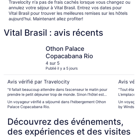
Travelocity n'a pas de frais cachés lorsque vous changez ou
annulez votre séjour à Vital Brasil. Entrez vos dates pour
Vital Brasil pour trouver les meilleures remises sur les hôtels
aujourd'hui. Maintenant allez profiter!
Vital Brasil : avis récents
Othon Palace Copacabana Rio
Miramar 
Othon Palace
Copacabana Rio
4 sur 5
Publié il y a 5 jours
Avis vérifié par Travelocity
Avis vér
"Il fallait beaucoup attendre dans l’ascenseur le matin pour
"Tout était parfait! La piscine et 
prendre le petit déjeuner trop de monde. Sinon l’hôtel est
L’emplaceme
très bien"
tout étai
Un voyageur vérifié a séjourné dans l’hébergement Othon
Un voyageu
Palace Copacabana Rio.
by Windsor
Découvrez des événements,
des expériences et des visites