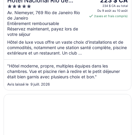
Hotel Nacional Rio de
223 $ CA
prix
5
Janeiro OFICIAL
234 $ CA au total
est
Du 9 août au 10 août
out
Av. Niemeyer, 769 Rio de Janeiro Rio
(taxes et frais compris)
de 223 $ CA
de Janeiro
of
par
Entièrement remboursable
5
Réservez maintenant, payez lors de
nuit
votre séjour
du 9
août
Hôtel de luxe vous offre un vaste choix d'installations et de
au 10
commodités, notamment une station santé complète, piscine
extérieure et un restaurant. Un club ...
août
"Hôtel moderne, propre, multiples équipes dans les
chambres. Vue et piscine rien à redire et le petit déjeuner
était bien garnis avec plusieurs choix et bon."
Avis laissé le 9 juill. 2026
S’ouvre dans une nouvelle fenêtre
Othon Palace Copacabana Rio