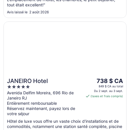
tout était excellent!"
Avis laissé le 2 août 2026
S’ouvre dans une nouvelle fenêtre
JANEIRO Hotel
Le
JANEIRO Hotel
738 $ CA
prix
5
849 $ CA au total
est
Du 2 sept. au 3 sept.
out
Avenida Delfim Moreira, 696 Rio de
(taxes et frais compris)
de 738 $ CA
Janeiro RJ
of
par
Entièrement remboursable
5
Réservez maintenant, payez lors de
nuit
votre séjour
du 2
sept.
Hôtel de luxe vous offre un vaste choix d'installations et de
au 3
commodités, notamment une station santé complète, piscine