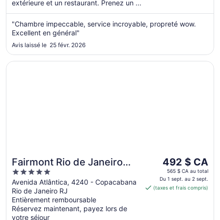
extérieure et un restaurant. Prenez un ...
sept.
"Chambre impeccable, service incroyable, propreté wow.
Excellent en général"
Avis laissé le 25 févr. 2026
S’ouvre dans une nouvelle fenêtre
Fairmont Rio de Janeiro Copacabana
Le
Fairmont Rio de Janeiro
492 $ CA
prix
5
Copacabana
565 $ CA au total
est
Du 1 sept. au 2 sept.
out
Avenida Atlântica, 4240 - Copacabana
(taxes et frais compris)
de 492 $ CA
Rio de Janeiro RJ
of
par
Entièrement remboursable
5
Réservez maintenant, payez lors de
nuit
votre séjour
du 1