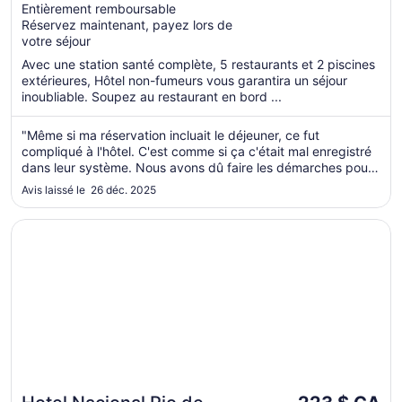
par
Entièrement remboursable
5
Réservez maintenant, payez lors de
nuit
votre séjour
du 8
sept.
Avec une station santé complète, 5 restaurants et 2 piscines
au 9
extérieures, Hôtel non-fumeurs vous garantira un séjour
inoubliable. Soupez au restaurant en bord ...
sept.
"Même si ma réservation incluait le déjeuner, ce fut
compliqué à l'hôtel. C'est comme si ça c'était mal enregistré
dans leur système. Nous avons dû faire les démarches pour
que la réservation soit honorée avec deux membres distincts
Avis laissé le 26 déc. 2025
du personnel. Le personnel de service autour de la piscine
était ..."
S’ouvre dans une nouvelle fenêtre
Hotel Nacional Rio de Janeiro OFICIAL
Le