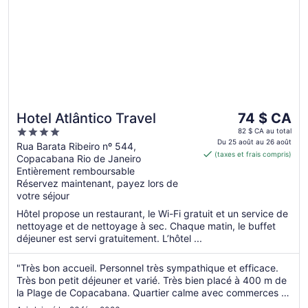
Le
Hotel Atlântico Travel
74 $ CA
prix
4
82 $ CA au total
est
Du 25 août au 26 août
out
Rua Barata Ribeiro nº 544,
(taxes et frais compris)
de 74 $ CA
Copacabana Rio de Janeiro
of
par
Entièrement remboursable
5
Réservez maintenant, payez lors de
nuit
votre séjour
du 25
août
Hôtel propose un restaurant, le Wi-Fi gratuit et un service de
au 26
nettoyage et de nettoyage à sec. Chaque matin, le buffet
déjeuner est servi gratuitement. L’hôtel ...
août
"Très bon accueil. Personnel très sympathique et efficace.
Très bon petit déjeuner et varié. Très bien placé à 400 m de
la Plage de Copacabana. Quartier calme avec commerces et
restaurants."