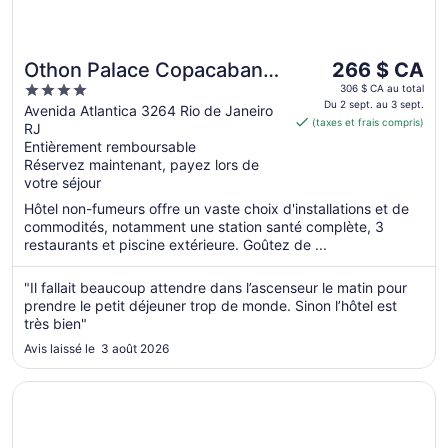
Le
Othon Palace Copacabana
266 $ CA
prix
4
Rio
306 $ CA au total
est
Du 2 sept. au 3 sept.
out
Avenida Atlantica 3264 Rio de Janeiro
(taxes et frais compris)
de 266 $ CA
RJ
of
par
Entièrement remboursable
5
Réservez maintenant, payez lors de
nuit
votre séjour
du 2
sept.
Hôtel non-fumeurs offre un vaste choix d'installations et de
au 3
commodités, notamment une station santé complète, 3
restaurants et piscine extérieure. Goûtez de ...
sept.
"Il fallait beaucoup attendre dans l’ascenseur le matin pour
prendre le petit déjeuner trop de monde. Sinon l’hôtel est
très bien"
Avis laissé le 3 août 2026
S’ouvre dans une nouvelle fenêtre
Royal Rio Palace Hotel