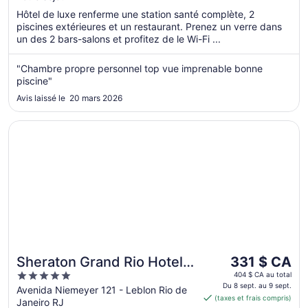
sept.
Hôtel de luxe renferme une station santé complète, 2
au 2
piscines extérieures et un restaurant. Prenez un verre dans
un des 2 bars-salons et profitez de le Wi-Fi ...
sept.
"Chambre propre personnel top vue imprenable bonne
piscine"
Avis laissé le 20 mars 2026
S’ouvre dans une nouvelle fenêtre
Sheraton Grand Rio Hotel & Resort
Le
Sheraton Grand Rio Hotel &
331 $ CA
prix
5
Resort
404 $ CA au total
est
Du 8 sept. au 9 sept.
out
Avenida Niemeyer 121 - Leblon Rio de
(taxes et frais compris)
de 331 $ CA
Janeiro RJ
of