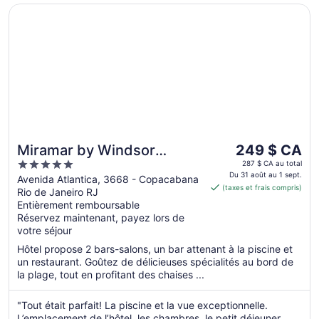
S’ouvre dans une nouvelle fenêtre
Miramar by Windsor Copacabana
Le
Miramar by Windsor
249 $ CA
prix
5
Copacabana
287 $ CA au total
est
Du 31 août au 1 sept.
out
Avenida Atlantica, 3668 - Copacabana
(taxes et frais compris)
de 249 $ CA
Rio de Janeiro RJ
of
par
Entièrement remboursable
5
Réservez maintenant, payez lors de
nuit
votre séjour
du 31
août
Hôtel propose 2 bars-salons, un bar attenant à la piscine et
au 1
un restaurant. Goûtez de délicieuses spécialités au bord de
la plage, tout en profitant des chaises ...
sept.
"Tout était parfait! La piscine et la vue exceptionnelle.
L’emplacement de l’hôtel, les chambres, le petit déjeuner,