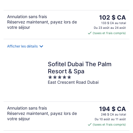
5
Le
Annulation sans frais
102 $ CA
Réservez maintenant, payez lors de
prix
133 $ CA au total
votre séjour
est
Du 23 août au 24 août
(taxes et frais compris)
de 102 $ CA
par
nuit
Afficher les détails
Sofitel Dubai The Palm
Resort & Spa
5
East Crescent Road Dubai
out
of
5
Le
Annulation sans frais
194 $ CA
Réservez maintenant, payez lors de
prix
246 $ CA au total
votre séjour
est
Du 10 août au 11 août
(taxes et frais compris)
de 194 $ CA
par