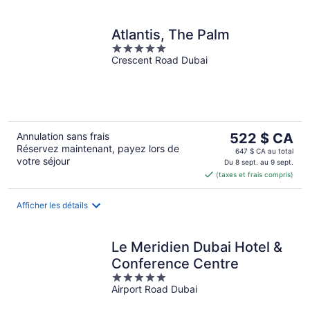
Atlantis, The Palm
5
Crescent Road Dubai
out
of
5
Le
Annulation sans frais
522 $ CA
Réservez maintenant, payez lors de
prix
647 $ CA au total
votre séjour
est
Du 8 sept. au 9 sept.
(taxes et frais compris)
de 522 $ CA
par
nuit
Afficher les détails
Le Meridien Dubai Hotel &
Conference Centre
5
Airport Road Dubai
out
of