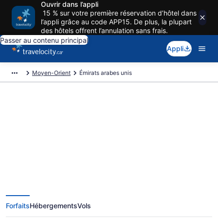
Ouvrir dans l’appli
15 % sur votre première réservation d’hôtel dans
l’appli grâce au code APP15. De plus, la plupart
des hôtels offrent l’annulation sans frais.
Passer au contenu principal
Appli
Moyen-Orient
Émirats arabes unis
Réservez des voyages exclusifs à
Émirats arabes unis
Forfaits
Hébergements
Vols