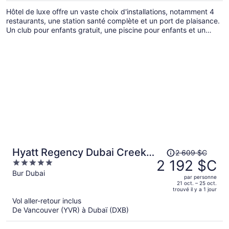
de 2 421 $C
Hôtel de luxe offre un vaste choix d'installations, notamment 4
par
restaurants, une station santé complète et un port de plaisance.
personne.
Un club pour enfants gratuit, une piscine pour enfants et un
terrain de jeu se trouvent sur place : toute la famille est certaine
de s'amuser! L’hôtel dispose de 3 piscines extérieures, dun
stationnement libre-service gratuit et d'un service de navette
pour la plage.
Le
Hyatt Regency Dubai Creek
2 609 $C
prix
2 192 $C
5
Heights
était
out
Bur Dubai
par personne
de 2 609 $C,
of
21 oct. – 25 oct.
trouvé il y a 1 jour
il
5
Vol aller-retour inclus
est
De Vancouver (YVR) à Dubaï (DXB)
maintenant
de 2 192 $C