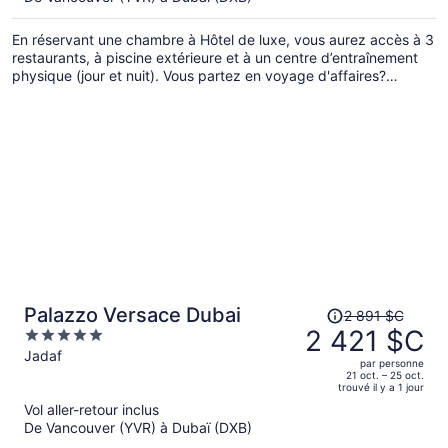
maintenant
de 2 268 $C
En réservant une chambre à Hôtel de luxe, vous aurez accès à 3
par
restaurants, à piscine extérieure et à un centre d’entraînement
personne.
physique (jour et nuit). Vous partez en voyage d'affaires?
Profitez du centre d'affaires et du Wi-Fi. L'établissement
propose également un service de voiturier gratuit. Mangez dans
un des 2 casse-croûte/cafés et profitez gratuitement de la
navette gratuite vers la plage.
Le
Palazzo Versace Dubai
2 891 $C
prix
2 421 $C
5
était
out
Jadaf
par personne
de 2 891 $C,
of
21 oct. – 25 oct.
trouvé il y a 1 jour
il
5
Vol aller-retour inclus
est
De Vancouver (YVR) à Dubaï (DXB)
maintenant