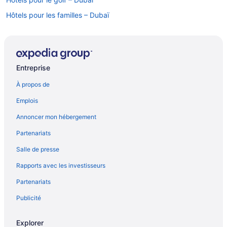
Hôtels pour les familles – Dubaï
Complexes et hôtels tout inclus – Dubaï
Hôtels avec parc aquatique – Dubaï
Dubaï – Hôtels
Entreprise
Fujaïrah – Hôtels
À propos de
Umm al Quwain – Hôtels
Emplois
Dubaï – Hôtels-résidences
Annoncer mon hébergement
Dubaï – Condos
Partenariats
Dubaï – Condos
Salle de presse
Dubaï – Condos
Rapports avec les investisseurs
Dubaï – Appartements
Partenariats
Dubaï – Chalets rustiques
Hôtels acceptant les animaux – Dubaï
Publicité
Hôtels-Boutiques – Dubaï
Explorer