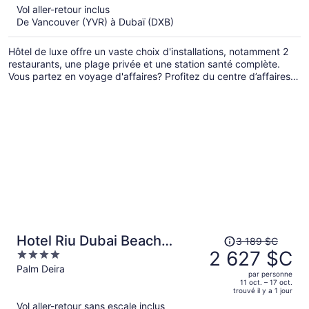
Vol aller-retour inclus
est
De Vancouver (YVR) à Dubaï (DXB)
maintenant
de 2 102 $C
Hôtel de luxe offre un vaste choix d'installations, notamment 2
par
restaurants, une plage privée et une station santé complète.
personne.
Vous partez en voyage d'affaires? Profitez du centre d’affaires
ouvert en tout temps et du Wi-Fi. L'établissement propose
également un service de voiturier gratuit. L'établissement
dispose de 2 piscines extérieures et le stationnement libre-
service est gratuit.
Le
Hotel Riu Dubai Beach
3 189 $C
prix
2 627 $C
4
Resort - All Inclusive
était
out
Palm Deira
par personne
de 3 189 $C,
of
11 oct. – 17 oct.
trouvé il y a 1 jour
il
5
Vol aller-retour sans escale inclus
est