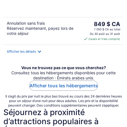
5
Le
Annulation sans frais
849 $ CA
Réservez maintenant, payez lors de
prix
1 050 $ CA au total
votre séjour
est
Du 30 août au 31 août
(taxes et frais compris)
de 849 $ CA
par
nuit
Afficher les détails
Vous ne trouvez pas ce que vous cherchez?
Consultez tous les hébergements disponibles pour cette
destination : Émirats arabes unis.
Afficher tous les hébergements
Il s’agit du prix par nuit le plus bas trouvé au cours des 24 dernières heures
pour un séjour d’une nuit pour deux adultes. Les prix et la disponibilité
peuvent changer. Des conditions supplémentaires peuvent s’appliquer.
Séjournez à proximité
d’attractions populaires à