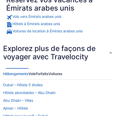
Émirats
Émirats arabes unis
arabes
unis
Vols vers Émirats arabes unis
Hôtels à Émirats arabes unis
Le Burj Khalifa encadré par une ar
Voitures de location à Émirats arabes unis
Explorez plus de façons de
voyager avec Travelocity
Hébergements
Vols
Forfaits
Voitures
Dubaï – Hôtels 5 étoiles
Hôtels abordables – Abu Dhabi
Abu Dhabi – Villas
Ajman – Hôtels
Hôtels pour le golf – Dubaï