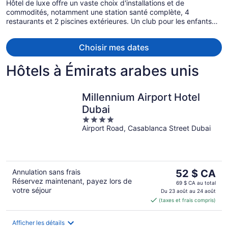
Hôtel de luxe offre un vaste choix d'installations et de
par
commodités, notamment une station santé complète, 4
personne.
restaurants et 2 piscines extérieures. Un club pour les enfants
(supplément), une piscine pour enfants et une salle
d’arcade/salle de jeux se trouvent sur place : toute la famille est
Choisir mes dates
certaine de s'amuser! Naviguez gratuitement sur le Web grâce à
le Wi-Fi et prenez un verre dans un des 2 bars-salons. Le service
Hôtels à Émirats arabes unis
de voiturier est également gratuit.
Millennium Airport Hotel
Dubai
4
Airport Road, Casablanca Street Dubai
out
of
5
Le
Annulation sans frais
52 $ CA
Réservez maintenant, payez lors de
prix
69 $ CA au total
votre séjour
est
Du 23 août au 24 août
(taxes et frais compris)
de 52 $ CA
par
nuit
Afficher les détails