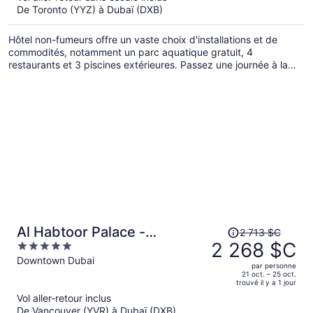
De Toronto (YYZ) à Dubaï (DXB)
maintenant
de 2 627 $C
Hôtel non-fumeurs offre un vaste choix d'installations et de
par
commodités, notamment un parc aquatique gratuit, 4
personne.
restaurants et 3 piscines extérieures. Passez une journée à la
plage à faire du kayak ou détendez-vous simplement en
profitant des chaises longues et des parasols. Le divertissement
est au rendez-vous avec une piscine pour enfants et une
glissade d’eau. De plus, une buanderie se trouve sur place.
Le
Al Habtoor Palace -
2 713 $C
prix
2 268 $C
5
Preferred Hotels & Resorts
était
out
Downtown Dubai
par personne
de 2 713 $C,
of
21 oct. – 25 oct.
trouvé il y a 1 jour
il
5
Vol aller-retour inclus
est
De Vancouver (YVR) à Dubaï (DXB)