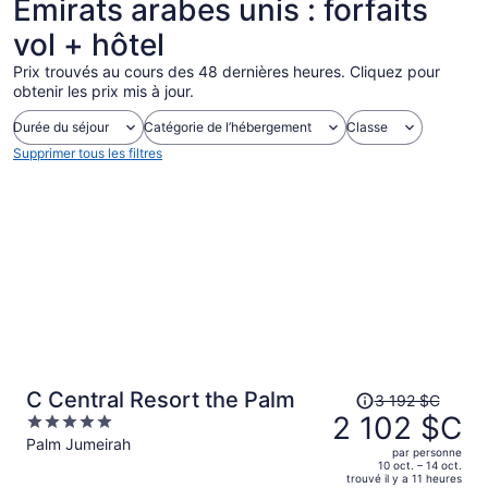
Émirats arabes unis : forfaits
vol + hôtel
Prix trouvés au cours des 48 dernières heures. Cliquez pour
obtenir les prix mis à jour.
Durée du séjour
Catégorie de l’hébergement
Classe
Supprimer tous les filtres
Le
C Central Resort the Palm
3 192 $C
prix
2 102 $C
5
était
out
Palm Jumeirah
par personne
de 3 192 $C,
of
10 oct. – 14 oct.
trouvé il y a 11 heures
il
5