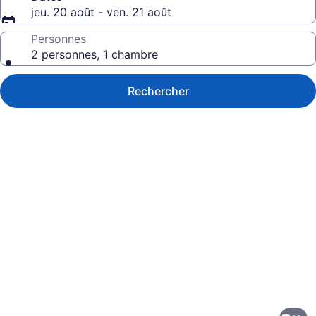
jeu. 20 août - ven. 21 août
Personnes
2 personnes, 1 chambre
Rechercher
Galerie
de
photos
de