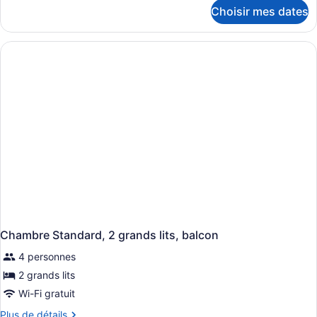
détails
Choisir mes dates
pour
Chambre
Standard,
1
très
grand
lit,
balcon,
vue
sur
la
ville
Chambre Standard, 2 grands lits, balcon
4 personnes
2 grands lits
Wi-Fi gratuit
Plus
Plus de détails