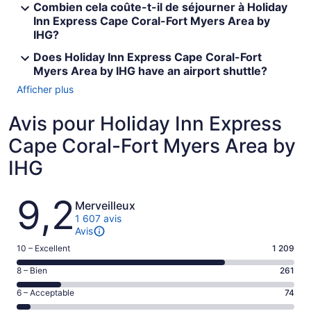
Combien cela coûte-t-il de séjourner à Holiday
Inn Express Cape Coral-Fort Myers Area by
IHG?
Does Holiday Inn Express Cape Coral-Fort
Myers Area by IHG have an airport shuttle?
Afficher plus
Avis pour Holiday Inn Express
Cape Coral-Fort Myers Area by
IHG
Avis
9,2
Merveilleux
1 607 avis
Avis
Note
10 – Excellent
1 209
de 10
Note
8 – Bien
261
–
de 8
Excellent,
Note
6 – Acceptable
74
–
d’après
de 6