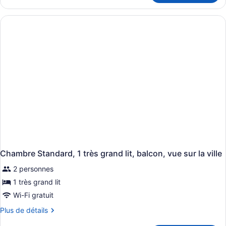
Chambre
Standard,
1
très
grand
lit,
balcon
Chambre Standard, 1 très grand lit, balcon, vue sur la ville
2 personnes
1 très grand lit
Wi-Fi gratuit
Plus
Plus de détails
de