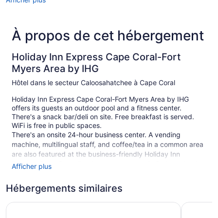
À propos de cet hébergement
Holiday Inn Express Cape Coral-Fort
Myers Area by IHG
Hôtel dans le secteur Caloosahatchee à Cape Coral
Holiday Inn Express Cape Coral-Fort Myers Area by IHG
offers its guests an outdoor pool and a fitness center.
There's a snack bar/deli on site. Free breakfast is served.
WiFi is free in public spaces.
There's an onsite 24-hour business center. A vending
machine, multilingual staff, and coffee/tea in a common area
are also featured at the business-friendly Holiday Inn
Express Cape Coral-Fort Myers Area by IHG. Self parking is
Afficher plus
free.
Hébergements similaires
This Cape Coral hotel is smoke free.
1 building
Fairfield Inn & Suites by Marriott Cape Coral/North Fort 
OYO Water
138 guestrooms or units