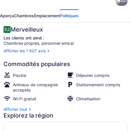
40+
l’hébergement
écédent
Suivant
Holiday
Aperçu
Chambres
Emplacement
Politiques
Inn
Express
Avis
Merveilleux
9,2
9,2 sur 10 –
Cape
Les clients ont aimé :
Chambres propres, personnel amical
Coral-
Afficher les 1 607 avis
Fort
Coffre-fort, bureau, espace de trav
Myers
Commodités populaires
Area
Piscine
Déjeuner compris
by
Animaux de compagnie
Stationnement compris
IHG
acceptés
Wi-Fi gratuit
Climatisation
Afficher tout
Explorez la région