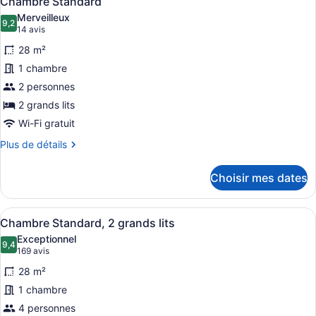
Chambre Standard
toutes
très
Merveilleux
grand
les
9,2
9,2 sur 10
(14 avis)
14 avis
lit
photos
28 m²
pour
1 chambre
ce
2 personnes
type
de
2 grands lits
chambre :
Wi-Fi gratuit
Chambre
Plus
Plus de détails
Standard
de
détails
Choisir mes dates
pour
Chambre
Standard
Afficher
Une chambre d’hôtel avec deux lits,
7
Chambre Standard, 2 grands lits
toutes
Exceptionnel
les
9,4
9,4 sur 10
(169 avis)
169 avis
photos
28 m²
pour
1 chambre
ce
4 personnes
type