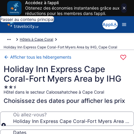
Accédez à l’appli
Obtenez des économies instantanées grâce aux
réductions pour les membres dans l’appli.
Passer au contenu principal
Appli
Hôtels à Cape Coral
Holiday Inn Express Cape Coral-Fort Myers Area by IHG, Cape Coral
Afficher tous les hébergements
Holiday Inn Express Cape
Coral-Fort Myers Area by IHG
Hébergement
Hôtel dans le secteur Caloosahatchee à Cape Coral
2.5 étoiles
Choisissez des dates pour afficher les prix
Où allez-vous?
Holiday Inn Express Cape Coral-Fort Myers Area by 
Dates