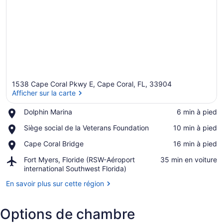
1538 Cape Coral Pkwy E, Cape Coral, FL, 33904
Afficher sur la carte
Place,
Dolphin Marina
‪6 min à pied‬
Dolphin
Afficher sur la carte
Place,
Siège social de la Veterans Foundation
‪10 min à pied‬
Marina
Siège
Place,
Cape Coral Bridge
‪16 min à pied‬
social
Cape
de
Airport,
Fort Myers, Floride (RSW-Aéroport
‪35 min en voiture‬
Coral
la
Fort
international Southwest Florida)
Bridge
Veterans
Myers,
Foundation
En savoir plus sur cette région
Floride
(RSW-
Aéroport
Options de chambre
international
Southwest