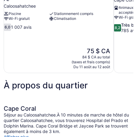
Caloosahatchee
Animaux d
acceptés
Piscine
Stationnement compris
Wi-Fi gratu
Wi-Fi gratuit
Climatisation
8.2
Très bi
6.0
1 007 avis
6,0
8,2
sur
785 avi
sur
10,
10,
Très
1 007 avis
bien,
Le
75 $ CA
785 avis
prix
84 $ CA au total
est
(taxes et frais compris)
de
Du 11 août au 12 août
75 $ CA
À propos du quartier
Cape Coral
Séjour au Caloosahatchee.À 10 minutes de marche de hôtel du
quartier Caloosahatchee, vous trouverez Hospital del Prado et
Dolphin Marina. Cape Coral Bridge et Jaycee Park se trouvent
également à moins de 3 km.
Afficher plus