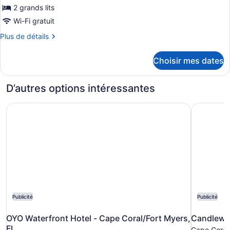
de
2 grands lits
chambre :
Wi-Fi gratuit
Chambre
Plus
Plus de détails
Standard,
de
détails
2
Choisir mes dates
pour
grands
Chambre
lits
Standard,
D’autres options intéressantes
2
grands
OYO Waterfront Hotel - Cape Coral/Fort Myers, FL
Candlewoo
lits
Publicité
Publicité
OYO Waterfront Hotel - Cape Coral/Fort Myers,
Candlewoo
FL
Cape Coral