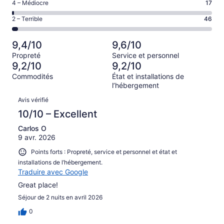
Bien,
Note
4 – Médiocre
17
1209 avis
–
d’après
de 4
sur 1607.
Acceptable,
Note
2 – Terrible
46
261 avis
–
d’après
de 2
sur 1607.
Médiocre,
74 avis
–
d’après
9,4/10
9,6/10
sur 1607.
Terrible,
17 avis
Propreté
Service et personnel
d’après
sur 1607.
9,2/10
9,2/10
46 avis
Commodités
État et installations de
sur 1607.
l’hébergement
Avis
Avis vérifié
10/10 – Excellent
Carlos O
9 avr. 2026
Points forts : Propreté, service et personnel et état et
installations de l’hébergement.
Traduire avec Google
Great place!
Séjour de 2 nuits en avril 2026
0