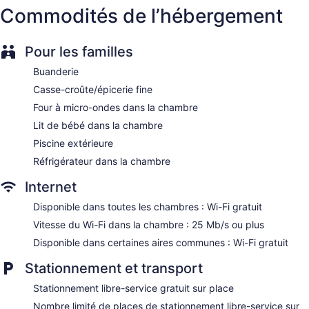
Commodités de l’hébergement
possède 138 climatisées dotées de : coffre-fort et journaux
(gratuits). Un téléviseur ACL de 25 po avec chaînes
spécialisées par satellite. Les commodités suivantes :
réfrigérateur, four à micro-ondes et cafetière-théière sont
Pour les familles
disponibles. La salle de bain comprend : ensemble
Buanderie
baignoire-douche, articles de toilette (gratuits) et séchoir à
cheveux.
Casse-croûte/épicerie fine
Les clients peuvent accéder à Internet gratuitement par une
Four à micro-ondes dans la chambre
connexion sans fil (vitesse de 25 Mb/s ou plus. Les services
Lit de bébé dans la chambre
d'affaires comprennent : un bureau et un téléphone. Les
appels locaux gratuits sont aussi compris (certaines
Piscine extérieure
restrictions peuvent s'appliquer). De plus, les chambres
Réfrigérateur dans la chambre
comprennent fer et planche à repasser et rideaux
d’obscurcissement. L'entretien ménager est assuré tous les
Internet
jours.
Disponible dans toutes les chambres : Wi-Fi gratuit
Vitesse du Wi-Fi dans la chambre : 25 Mb/s ou plus
Disponible dans certaines aires communes : Wi-Fi gratuit
Stationnement et transport
Stationnement libre-service gratuit sur place
Nombre limité de places de stationnement libre-service sur