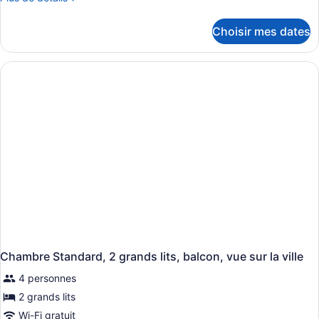
de
détails
Choisir mes dates
pour
Chambre
Standard,
2
grands
lits,
balcon
Chambre Standard, 2 grands lits, balcon, vue sur la ville
4 personnes
2 grands lits
Wi-Fi gratuit