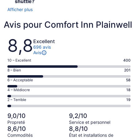
shuttle?
Afficher plus
Avis pour Comfort Inn Plainwell
Avis
8,8
Excellent
696 avis
Avis
Note
10 – Excellent
400
de 10
Note
8 – Bien
201
–
de 8
Excellent,
Note
6 – Acceptable
58
–
d’après
de 6
Bien,
Note
4 – Médiocre
18
400 avis
–
d’après
de 4
sur 696.
Acceptable,
Note
2 – Terrible
19
201 avis
–
d’après
de 2
sur 696.
Médiocre,
58 avis
–
d’après
9,0/10
9,2/10
sur 696.
Terrible,
18 avis
Propreté
Service et personnel
d’après
sur 696.
8,6/10
8,8/10
19 avis
Commodités
État et installations de
sur 696.