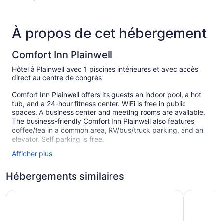
À propos de cet hébergement
Comfort Inn Plainwell
Hôtel à Plainwell avec 1 piscines intérieures et avec accès
direct au centre de congrès
Comfort Inn Plainwell offers its guests an indoor pool, a hot
tub, and a 24-hour fitness center. WiFi is free in public
spaces. A business center and meeting rooms are available.
The business-friendly Comfort Inn Plainwell also features
coffee/tea in a common area, RV/bus/truck parking, and an
elevator. Self parking is free.
Afficher plus
63 guestrooms or units
2 levels
Hébergements similaires
Meeting rooms
Holiday Inn Express Plainwell by IHG
Comfort I
Business facilities
Coffee in lobby
Front desk (24 hours)