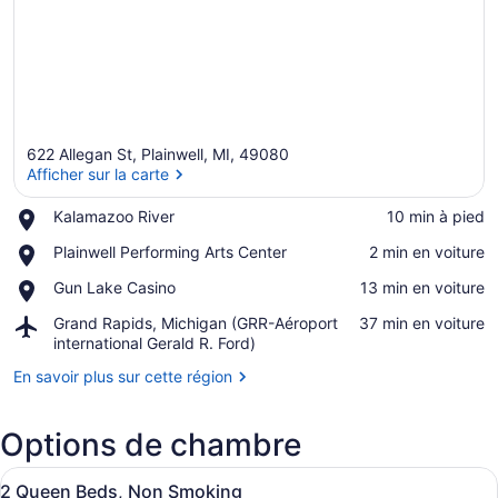
622 Allegan St, Plainwell, MI, 49080
Afficher sur la carte
Place,
Kalamazoo River
‪10 min à pied‬
Kalamazoo
Afficher sur la carte
Place,
Plainwell Performing Arts Center
‪2 min en voiture‬
River
Plainwell
Place,
Gun Lake Casino
‪13 min en voiture‬
Performing
Gun
Arts
Airport,
Grand Rapids, Michigan (GRR-Aéroport
‪37 min en voiture‬
Lake
Center
Grand
international Gerald R. Ford)
Casino
Rapids,
En savoir plus sur cette région
Michigan
(GRR-
Aéroport
Options de chambre
international
Gerald
Afficher
Une chambre d’hôtel avec deux lits
R.
2
2 Queen Beds, Non Smoking