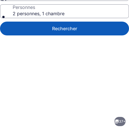
Personnes
2 personnes, 1 chambre
Rechercher
Galerie
de
photos
de
37+
l’hébergement