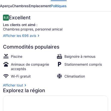
écédent
Suivant
Comfort
Aperçu
Chambres
Emplacement
Politiques
Inn
Plainwell
Avis
Excellent
8,8
8,8 sur 10 –
Les clients ont aimé :
Chambres propres, personnel amical
Afficher les 696 avis
Chambre Standard, 2 grands lits, no
Commodités populaires
Piscine
Baignoire à remous
Animaux de compagnie
Stationnement compris
acceptés
Wi-Fi gratuit
Climatisation
Afficher tout
Explorez la région