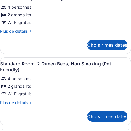
toutes
Ford)
4 personnes
les
photos
2 grands lits
pour
Wi-Fi gratuit
ce
Plus
Plus de détails
type
de
de
détails
Choisir mes dates
pour
chambre :
2
2
Queen
Afficher
Une chambre d’hôtel avec deux lits,
Queen
4
Beds,
Standard Room, 2 Queen Beds, Non Smoking (Pet
toutes
Non
Beds,
Friendly)
Smoking
les
Non
4 personnes
photos
Smoking
2 grands lits
pour
ce
Wi-Fi gratuit
type
Plus
Plus de détails
de
de
détails
chambre :
Choisir mes dates
pour
Standard
Standard
Room,
Room,
Une chambre d’hôtel avec un grand 