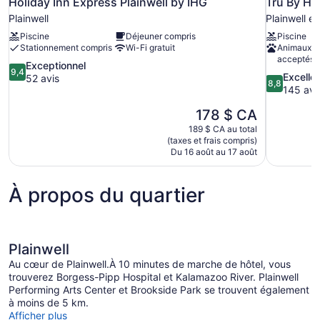
Holiday Inn Express Plainwell by IHG
Tru By Hi
Plainwell
Plainwell e
Piscine
Déjeuner compris
Piscine
Stationnement compris
Wi-Fi gratuit
Animaux d
acceptés
9.4
Exceptionnel
9,4
8.8
Excelle
sur
52 avis
8,8
sur
145 avi
10,
10,
Exceptionnel,
Le
178 $ CA
Excellent,
52 avis
prix
145 avis
189 $ CA au total
est
(taxes et frais compris)
de
Du 16 août au 17 août
178 $ CA
À propos du quartier
Plainwell
Au cœur de Plainwell.À 10 minutes de marche de hôtel, vous
trouverez Borgess-Pipp Hospital et Kalamazoo River. Plainwell
Performing Arts Center et Brookside Park se trouvent également
à moins de 5 km.
Afficher plus