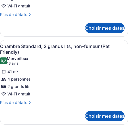
type
fumeur
non-
de
Wi-Fi gratuit
fumeur
chambre :
Plus
Plus de détails
Chambre
de
détails
Standard,
Choisir mes dates
pour
2
Chambre
grands
Standard,
Afficher
Une chambre d’hôtel avec deux lits
4
2
lits,
Chambre Standard, 2 grands lits, non-fumeur (Pet
toutes
grands
Friendly)
non-
lits,
les
fumeur
Merveilleux
non-
9,2
photos
9,2 sur 10
(13 avis)
13 avis
fumeur
pour
41 m²
ce
4 personnes
type
2 grands lits
de
Wi-Fi gratuit
chambre :
Chambre
Plus
Plus de détails
de
Standard,
détails
2
Choisir mes dates
pour
grands
Chambre
Standard,