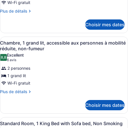
de
Wi-Fi gratuit
chambre :
Plus
Plus de détails
Chambre
de
détails
Standard,
Choisir mes dates
pour
1
Chambre
très
Standard,
Afficher
Une chambre d’hôtel avec un grand 
4
1
grand
Chambre, 1 grand lit, accessible aux personnes à mobilité
toutes
très
réduite, non-fumeur
lit,
grand
les
non-
Excellent
lit,
8,8
photos
8,8 sur 10
(6 avis)
6 avis
fumeur
non-
pour
fumeur
2 personnes
ce
1 grand lit
type
Wi-Fi gratuit
de
chambre :
Plus
Plus de détails
de
Chambre,
détails
1
Choisir mes dates
pour
grand
Chambre,
1
lit,
Afficher
Une chambre d’hôtel équipée d’un lit
1
grand
Standard Room, 1 King Bed with Sofa bed, Non Smoking
accessible
toutes
lit,