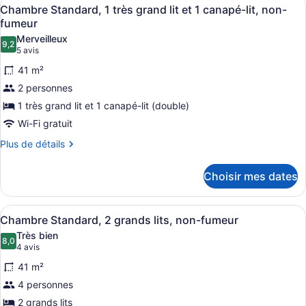
Afficher
2
5
2
Chambre Standard, 1 très grand lit et 1 canapé-lit, non-
toutes
Queen
Queen
fumeur
Beds,
les
Beds,
Merveilleux
Non
9,2
photos
9,2 sur 10
(5 avis)
5 avis
Non
Smoking
pour
(Pet
Smoking
41 m²
ce
Friendly)
(Pet
2 personnes
type
Friendly)
1 très grand lit et 1 canapé-lit (double)
de
Wi-Fi gratuit
chambre :
Chambre
Plus
Plus de détails
de
Standard,
détails
1
Choisir mes dates
pour
très
Chambre
grand
Standard,
Afficher
Une chambre d’hôtel avec deux lits
4
1
Chambre Standard, 2 grands lits, non-fumeur
lit
toutes
très
et
Très bien
grand
les
8,0
8,0 sur 10
(4 avis)
4 avis
1
lit
photos
et
canapé-
41 m²
pour
1
lit,
4 personnes
ce
canapé-
non-
2 grands lits
lit,