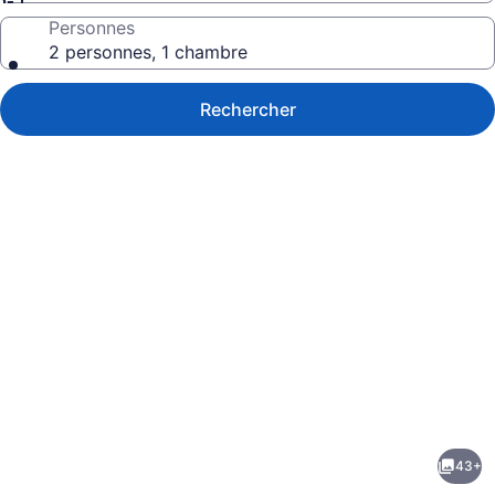
Personnes
2 personnes, 1 chambre
Rechercher
Galerie
de
photos
de
43+
l’hébergement