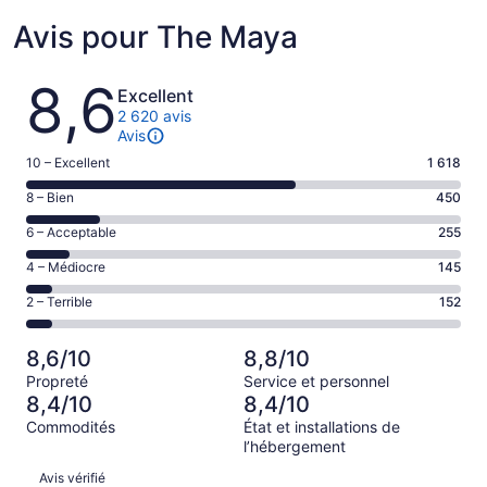
Avis pour The Maya
Avis
8,6
Excellent
2 620 avis
Avis
Note
10 – Excellent
1 618
de 10
Note
8 – Bien
450
–
de 8
Excellent,
Note
6 – Acceptable
255
–
d’après
de 6
Bien,
Note
4 – Médiocre
145
1618 avis
–
d’après
de 4
sur 2620.
Acceptable,
Note
2 – Terrible
152
450 avis
–
d’après
de 2
sur 2620.
Médiocre,
255 avis
–
d’après
8,6/10
8,8/10
sur 2620.
Terrible,
145 avis
Propreté
Service et personnel
d’après
sur 2620.
8,4/10
8,4/10
152 avis
Commodités
État et installations de
sur 2620.
l’hébergement
Avis
Avis vérifié