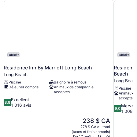
Residence Inn By Marriott Long Beach
Residence
Publicité
Publicité
Residence Inn By Marriott Long Beach
Residence
Beach
Long Beach
Long Beac
Piscine
Baignoire à remous
Déjeuner compris
Animaux de compagnie
Piscine
acceptés
Animaux d
acceptés
8.8
Excellent
8,8
sur
1 016 avis
9.0
Merveil
9,0
10,
sur
1 008 a
Excellent,
10,
Le
238 $ CA
1 016 avis
Merveilleux
prix
278 $ CA au total
1 008 avis
est
(taxes et frais compris)
de
Du 17 août au 18 août