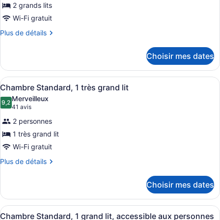
2 grands lits
ce
Wi-Fi gratuit
type
de
Plus
Plus de détails
de
chambre :
détails
Chambre
Choisir mes dates
pour
Standard
Chambre
double,
Standard
Afficher
Une chambre d’hôtel moderne dotée d
2
double,
Chambre Standard, 1 très grand lit
2
toutes
2
grands
Merveilleux
grands
les
9,2
9,2 sur 10
(41 avis)
41 avis
lits
lits
photos
2 personnes
pour
1 très grand lit
ce
Wi-Fi gratuit
type
de
Plus
Plus de détails
de
chambre :
détails
Chambre
Choisir mes dates
pour
Standard,
Chambre
1
Standard,
Afficher
Une chambre d’hôtel avec un lit, un
1
1
Chambre Standard, 1 grand lit, accessible aux personnes
très