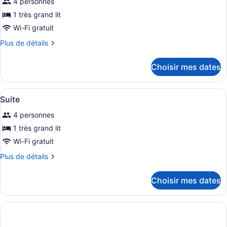
4 personnes
1 très grand lit
Wi-Fi gratuit
Plus
Plus de détails
de
détails
Choisir mes dates
pour
Suite
studio
Afficher
Une chambre d’hôtel avec un grand l
1
Suite
toutes
4 personnes
les
photos
1 très grand lit
pour
Wi-Fi gratuit
ce
Plus
Plus de détails
type
de
de
détails
Choisir mes dates
pour
chambre :
Suite
Suite