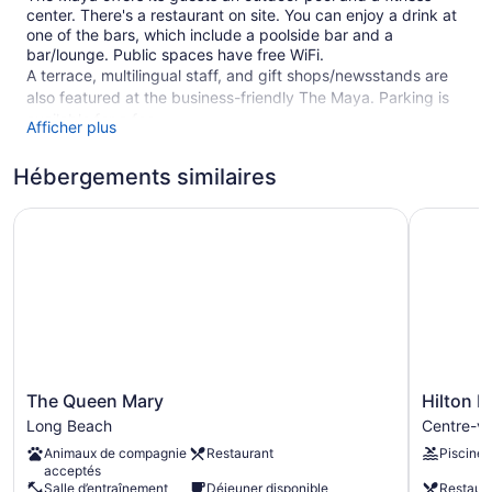
center. There's a restaurant on site. You can enjoy a drink at
one of the bars, which include a poolside bar and a
bar/lounge. Public spaces have free WiFi.
A terrace, multilingual staff, and gift shops/newsstands are
also featured at the business-friendly The Maya. Parking is
available for a fee.
Afficher plus
Smoking is allowed in designated areas at this 4-star Long
Beach hotel.
Hébergements similaires
191 guestrooms or units
The Queen Mary
Hilton Lo
5 levels
Meeting rooms
Built in 1974
Beach lounge chairs
Towels for the beach
Poolside lounge chairs
The
Hilton
The Queen Mary
Hilton 
Charging station for electric cars
Queen
Long
Long Beach
Centre-vi
Mary
Beach
Breakfast available (surcharge)
Animaux de compagnie
Restaurant
Piscine
Long
Hotel
Front desk (24 hours)
acceptés
Beach
Centre-
Salle d’entraînement
Déjeuner disponible
Restaur