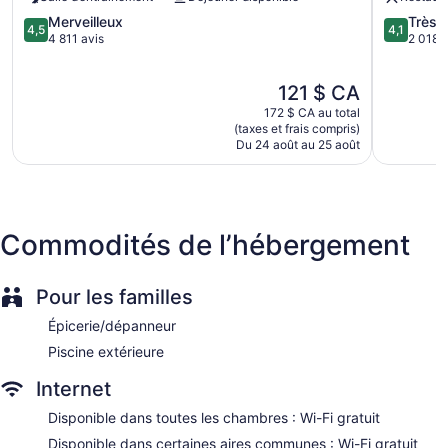
Express check-in
ville
4.5
4.1
Merveilleux
Très 
de
Express check-out
4,5
4,1
sur
sur
4 811 avis
2 018 a
Long
Staff is multilingual
5,
5,
Beach
Merveilleux,
Très
Storage area for luggage
Le
121 $ CA
4 811 avis
bien,
prix
Front-desk safe
2 018 avi
172 $ CA au total
est
(taxes et frais compris)
Wedding services available
de
Du 24 août au 25 août
Convenience store
121 $ CA
Terrace
Garden
Commodités de l’hébergement
Outdoor picnic space
Gift shop
Fireplace in lobby
Pour les familles
ATM
Épicerie/dépanneur
Bellhop
Piscine extérieure
Elevator
Internet
Smoking in designated areas
Disponible dans toutes les chambres : Wi-Fi gratuit
Bar or lounge
Disponible dans certaines aires communes : Wi-Fi gratuit
Bar by the pool