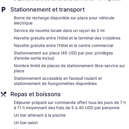
Dining venue
Stationnement et transport
The Maya propose 191 chambres dotées de : coffre-fort
Borne de recharge disponible sur place pour véhicule
pour ordinateur portable et coffre-fort. Les lits ont un
électrique
matelas lit avec matelas à plateau-coussin. Téléviseur avec
Service de navette locale dans un rayon de 2 mi
chaînes spécialisées par câble. La salle de bain comprend :
baignoire ou douche, articles de toilette (gratuits) et séchoir
Navette gratuite entre l’hôtel et le terminal des croisières
à cheveux.
Navette gratuite entre l’hôtel et le centre commercial
Cet hôtel à Long Beach offre gratuitement un accès à
Stationnement sur place (45 USD par jour; privilèges
Internet sans fil. Les commodités suivantes sont offertes : un
d’entrée-sortie inclus)
téléphone et un bureau. De plus, les chambres comprennent
cafetière-théière et fer et planche à repasser. L'entretien
Nombre limité de places de stationnement libre-service sur
place
ménager est assuré tous les jours.
Stationnement accessible en fauteuil roulant et
stationnement de fourgonnettes disponibles
Repas et boissons
Déjeuner préparé sur commande offert tous les jours de 7 h
à 11 h moyennant des frais de 5 à 40 USD par personne
Un bar attenant à la piscine
Un bar-salon