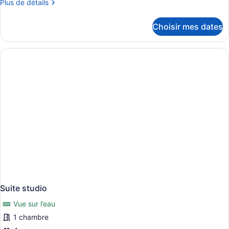
de
Plus
Plus de détails
de
chambre :
détails
Chambre,
Choisir mes dates
pour
2
Chambre,
grands
2
grands
lits,
lits,
balcon
balcon
(Water
(Water
View)
View)
Suite studio
Vue sur l’eau
1 chambre