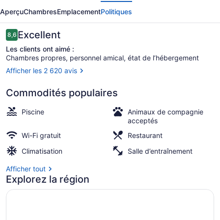
écédent
Suivant
The
Aperçu
Chambres
Emplacement
Politiques
Maya
Avis
Excellent
8,6
8,6 sur 10 –
Les clients ont aimé :
Chambres propres, personnel amical, état de l’hébergement
Afficher les 2 620 avis
Piscine extérieure, chaises longues
Commodités populaires
Piscine
Animaux de compagnie
acceptés
Wi-Fi gratuit
Restaurant
Climatisation
Salle d’entraînement
Afficher tout
Explorez la région