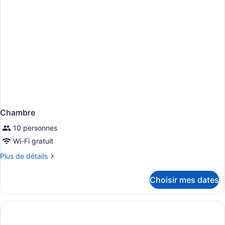
Chambre
10 personnes
Wi-Fi gratuit
Plus
Plus de détails
de
détails
Choisir mes dates
pour
Chambre