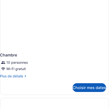
Chambre
10 personnes
Wi-Fi gratuit
Plus
Plus de détails
de
détails
Choisir mes dates
pour
Chambre