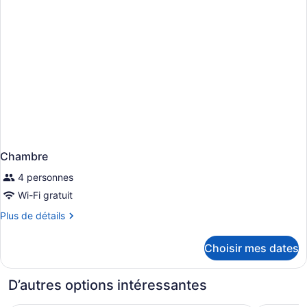
Chambre
4 personnes
Wi-Fi gratuit
Plus
Plus de détails
de
détails
Choisir mes dates
pour
Chambre
D’autres options intéressantes