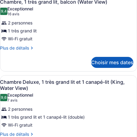
2
Chambre, 1 très grand lit, balcon (Water View)
toutes
Angeles)
Exceptionnel
les
9,4
9,4 sur 10
(16 avis)
16 avis
photos
2 personnes
pour
1 très grand lit
ce
Wi-Fi gratuit
type
de
Plus
Plus de détails
de
chambre :
détails
Chambre,
Choisir mes dates
pour
1
Chambre,
très
1
Afficher
Une chambre d’hôtel dotée d’un gran
2
très
Chambre Deluxe, 1 très grand lit et 1 canapé-lit (King,
grand
toutes
grand
Water View)
lit,
lit,
les
Exceptionnel
balcon
balcon
9,6
photos
9,6 sur 10
(7 avis)
7 avis
(Water
(Water
pour
View)
2 personnes
View)
ce
1 très grand lit et 1 canapé-lit (double)
type
Wi-Fi gratuit
de
chambre :
Plus
Plus de détails