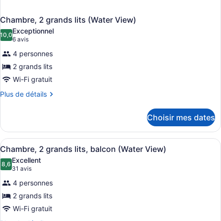
Features)
Chambre, 2 grands lits (Water View)
Exceptionnel
10,0
10,0 sur 10
(6 avis)
6 avis
4 personnes
2 grands lits
Wi-Fi gratuit
Plus
Plus de détails
de
détails
Choisir mes dates
pour
Chambre,
2
Afficher
Une chambre d’hôtel avec deux lits,
2
grands
Chambre, 2 grands lits, balcon (Water View)
toutes
lits
Excellent
(Water
les
8,6
8,6 sur 10
(31 avis)
31 avis
View)
photos
4 personnes
pour
2 grands lits
ce
Wi-Fi gratuit
type