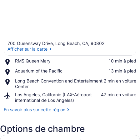
700 Queensway Drive, Long Beach, CA, 90802
Afficher sur la carte
Place,
RMS Queen Mary
‪10 min à pied‬
RMS
Afficher sur la carte
Place,
Aquarium of the Pacific
‪13 min à pied‬
Queen
Aquarium
Mary
Place,
Long Beach Convention and Entertainment
‪2 min en voiture‬
of
Long
Center
the
Beach
Pacific
Airport,
Los Angeles, Californie (LAX-Aéroport
‪47 min en voiture‬
Convention
Los
international de Los Angeles)
and
Angeles,
Entertainment
En savoir plus sur cette région
Californie
Center
(LAX-
Aéroport
Options de chambre
international
de
Afficher
Une chambre d’hôtel dotée d’un gran
Los