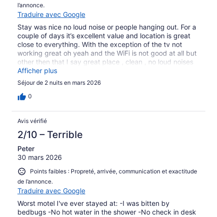
l’annonce.
Traduire avec Google
Stay was nice no loud noise or people hanging out. For a
couple of days it’s excellent value and location is great
close to everything. With the exception of the tv not
working great oh yeah and the WiFi is not good at all but
other then that I say great place , clean , no loud noises
and close to Asbury park , parkway and 18 .
Afficher plus
Séjour de 2 nuits en mars 2026
0
Avis vérifié
2/10 – Terrible
Peter
30 mars 2026
Points faibles : Propreté, arrivée, communication et exactitude
de l’annonce.
Traduire avec Google
Worst motel I've ever stayed at: -I was bitten by
bedbugs -No hot water in the shower -No check in desk