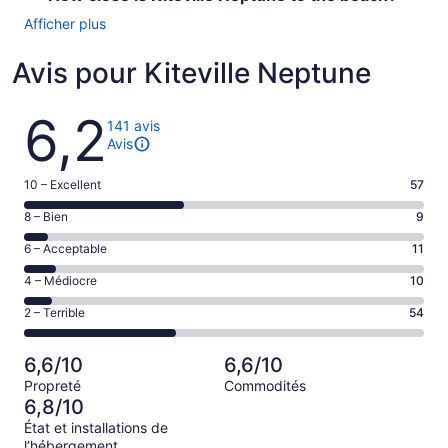
Afficher plus
Avis pour Kiteville Neptune
Avis
6,2
141 avis
Avis
Note
10 – Excellent
57
de 10
Note
8 – Bien
9
–
de 8
Excellent,
Note
6 – Acceptable
11
–
d’après
de 6
Bien,
Note
4 – Médiocre
10
57 avis
–
d’après
de 4
sur 141.
Acceptable,
Note
2 – Terrible
54
9 avis
–
d’après
de 2
sur 141.
Médiocre,
11 avis
–
d’après
6,6/10
6,6/10
sur 141.
Terrible,
10 avis
Propreté
Commodités
d’après
sur 141.
6,8/10
54 avis
État et installations de
sur 141.
l’hébergement