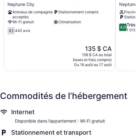
6
Inn
Neptune City
Neptune 
Tinton
Neptune
Animaux de compagnie
Stationnement compris
Piscine
Falls,
Neptune
acceptés
Station
NJ
City
Wi-Fi gratuit
Climatisation
–
4.0
Très 
4,0
3.1
Neptune
sur
1 019 a
3,1
442 avis
sur
Neptune
5,
5,
City
Très
442 avis
bien,
Le
135 $ CA
1 019 avi
prix
158 $ CA au total
est
(taxes et frais compris)
de
Du 16 août au 17 août
135 $ CA
Commodités de l’hébergement
Internet
Disponible dans l’appartement : Wi-Fi gratuit
Stationnement et transport