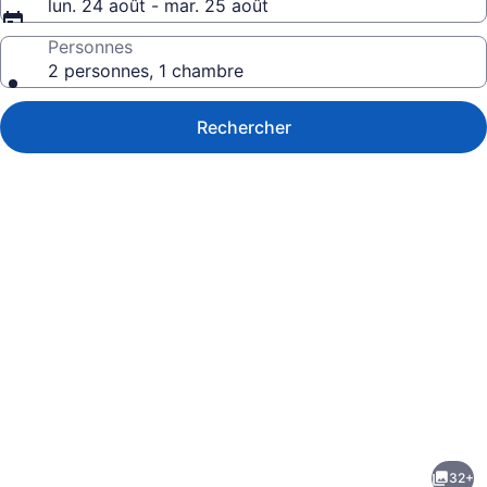
lun. 24 août - mar. 25 août
Personnes
2 personnes, 1 chambre
Rechercher
Galerie
de
photos
de
32+
l’hébergement