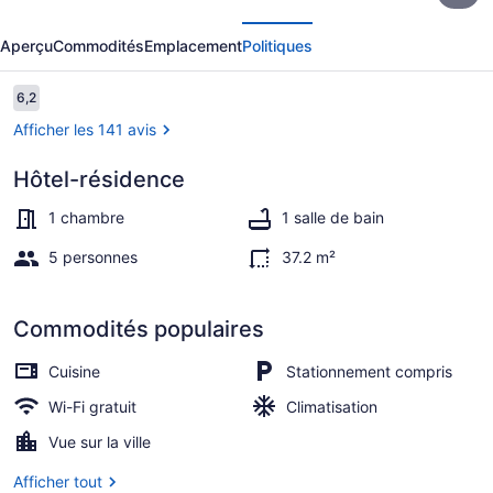
écédent
Suivant
Kiteville
Aperçu
Commodités
Emplacement
Politiques
Neptune
Avis
6,2
6,2 sur 10 –
Afficher les 141 avis
Hôtel-résidence
Extérieur
1 chambre
1 salle de bain
5 personnes
37.2 m²
Commodités populaires
Cuisine
Stationnement compris
Wi-Fi gratuit
Climatisation
Vue sur la ville
Afficher tout