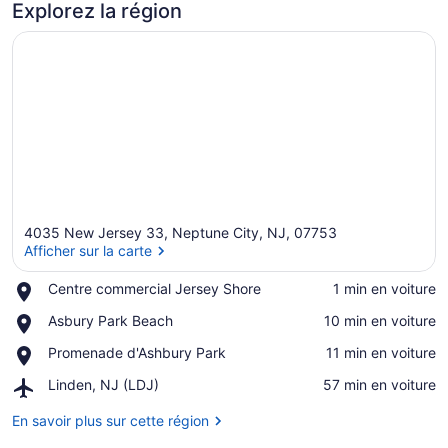
Explorez la région
4035 New Jersey 33, Neptune City, NJ, 07753
Afficher sur la carte
Place,
Centre commercial Jersey Shore
‪1 min en voiture‬
Centre
Afficher sur la carte
Place,
Asbury Park Beach
‪10 min en voiture‬
commercial
Asbury
Jersey
Place,
Promenade d'Ashbury Park
‪11 min en voiture‬
Park
Shore
Promenade
Beach
Airport,
Linden, NJ (LDJ)
‪57 min en voiture‬
d'Ashbury
Linden,
Park
NJ
En savoir plus sur cette région
(LDJ)