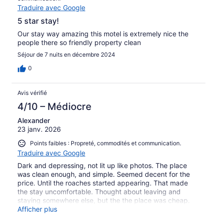
Traduire avec Google
5 star stay!
Our stay way amazing this motel is extremely nice the
people there so friendly property clean
Séjour de 7 nuits en décembre 2024
0
Avis vérifié
4/10 – Médiocre
Alexander
23 janv. 2026
Points faibles : Propreté, commodités et communication.
Traduire avec Google
Dark and depressing, not lit up like photos. The place
was clean enough, and simple. Seemed decent for the
price. Until the roaches started appearing. That made
the stay uncomfortable. Thought about leaving and
staying somewhere else, but the the place was cheap.
Would not stay again and would not recommend.
Afficher plus