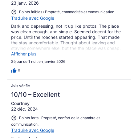
23 janv. 2026
Points faibles : Propreté, commodités et communication.
Traduire avec Google
Dark and depressing, not lit up like photos. The place
was clean enough, and simple. Seemed decent for the
price. Until the roaches started appearing. That made
the stay uncomfortable. Thought about leaving and
staying somewhere else, but the the place was cheap.
Would not stay again and would not recommend.
Afficher plus
Séjour de 1 nuit en janvier 2026
0
Avis vérifié
10/10 – Excellent
Courtney
22 déc. 2024
Points forts : Propreté, confort de la chambre et
communication.
Traduire avec Google