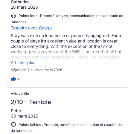
Catherine
28 mars 2026
Points forts : Propreté, arrivée, communication et exactitude de
l’annonce.
Traduire avec Google
Stay was nice no loud noise or people hanging out. For a
couple of days it’s excellent value and location is great
close to everything. With the exception of the tv not
working great oh yeah and the WiFi is not good at all but
other then that I say great place , clean , no loud noises
and close to Asbury park , parkway and 18 .
Afficher plus
Séjour de 2 nuits en mars 2026
0
Avis vérifié
2/10 – Terrible
Peter
30 mars 2026
Points faibles : Propreté, arrivée, communication et exactitude
de l’annonce.