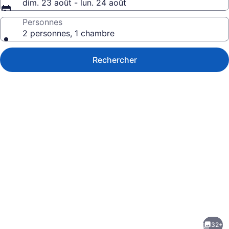
dim. 23 août - lun. 24 août
Personnes
2 personnes, 1 chambre
Rechercher
Galerie
de
photos
de
32+
l’hébergement