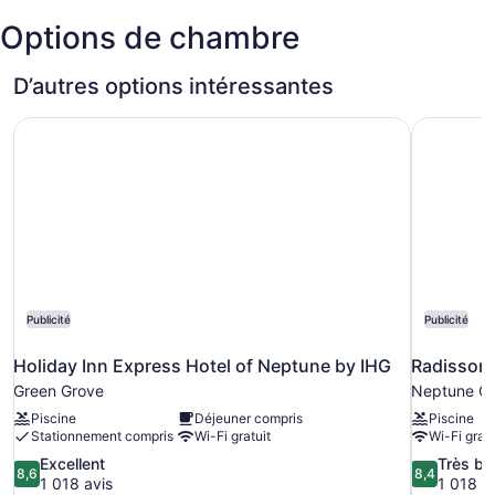
Options de chambre
D’autres options intéressantes
Holiday Inn Express Hotel of Neptune by IHG
Radisson 
Publicité
Publicité
Holiday Inn Express Hotel of Neptune by IHG
Radisson 
Green Grove
Neptune Ci
Piscine
Déjeuner compris
Piscine
Stationnement compris
Wi-Fi gratuit
Wi-Fi gratu
8.6
8.4
Excellent
Très bi
8,6
8,4
sur
sur
1 018 avis
1 018 a