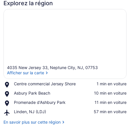
Explorez la région
4035 New Jersey 33, Neptune City, NJ, 07753
Afficher sur la carte
Place,
Centre commercial Jersey Shore
‪1 min en voiture‬
Centre
Afficher sur la carte
Place,
Asbury Park Beach
‪10 min en voiture‬
commercial
Asbury
Jersey
Place,
Promenade d'Ashbury Park
‪11 min en voiture‬
Park
Shore
Promenade
Beach
Airport,
Linden, NJ (LDJ)
‪57 min en voiture‬
d'Ashbury
Linden,
Park
NJ
En savoir plus sur cette région
(LDJ)