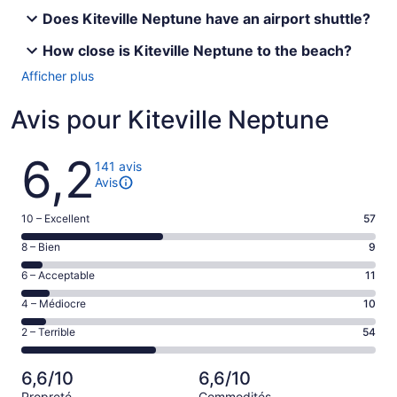
Does Kiteville Neptune have an airport shuttle?
How close is Kiteville Neptune to the beach?
Afficher plus
Avis pour Kiteville Neptune
Avis
6,2
141 avis
Avis
Note
10 – Excellent
57
de 10
Note
8 – Bien
9
–
de 8
Excellent,
Note
6 – Acceptable
11
–
d’après
de 6
Bien,
Note
4 – Médiocre
10
57 avis
–
d’après
de 4
sur 141.
Acceptable,
Note
2 – Terrible
54
9 avis
–
d’après
de 2
sur 141.
Médiocre,
11 avis
–
d’après
6,6/10
6,6/10
sur 141.
Terrible,
10 avis
Propreté
Commodités