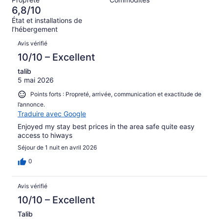
d’après
sur 141.
6,8/10
54 avis
État et installations de
sur 141.
l’hébergement
Avis
Avis vérifié
10/10 – Excellent
talib
5 mai 2026
Points forts : Propreté, arrivée, communication et exactitude de
l’annonce.
Traduire avec Google
Enjoyed my stay best prices in the area safe quite easy
access to hiways
Séjour de 1 nuit en avril 2026
0
Avis vérifié
10/10 – Excellent
Talib