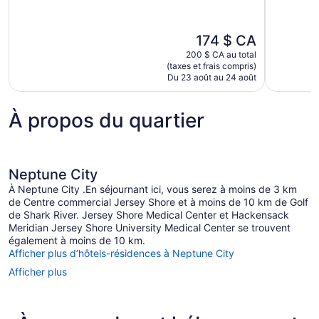
10,
10,
Excellent,
Très
1 018 avis
bien,
Le
174 $ CA
1 018 avis
prix
200 $ CA au total
est
(taxes et frais compris)
de
Du 23 août au 24 août
174 $ CA
À propos du quartier
Neptune City
À Neptune City .En séjournant ici, vous serez à moins de 3 km
de Centre commercial Jersey Shore et à moins de 10 km de Golf
de Shark River. Jersey Shore Medical Center et Hackensack
Meridian Jersey Shore University Medical Center se trouvent
également à moins de 10 km.
Afficher plus d’hôtels-résidences à Neptune City
Afficher plus