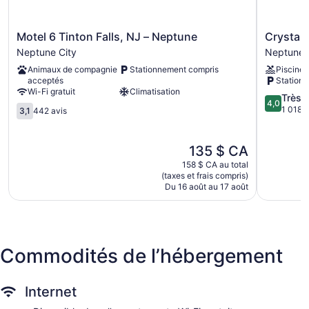
Motel
Crystal
Motel 6 Tinton Falls, NJ – Neptune
Crystal
6
Inn
Neptune City
Neptune 
Tinton
Neptune
Animaux de compagnie
Stationnement compris
Piscine
Falls,
Neptune
acceptés
Station
NJ
City
Wi-Fi gratuit
Climatisation
–
4.0
Très 
4,0
3.1
Neptune
sur
1 018 a
3,1
442 avis
sur
Neptune
5,
5,
City
Très
442 avis
bien,
Le
135 $ CA
1 018 avi
prix
158 $ CA au total
est
(taxes et frais compris)
de
Du 16 août au 17 août
135 $ CA
Commodités de l’hébergement
Internet