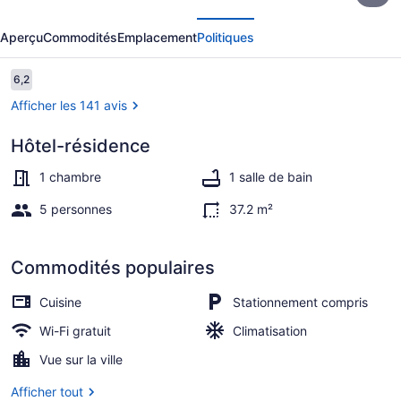
écédent
Suivant
Kiteville
Aperçu
Commodités
Emplacement
Politiques
Neptune
Avis
6,2
6,2 sur 10 –
Afficher les 141 avis
Hôtel-résidence
Extérieur
1 chambre
1 salle de bain
5 personnes
37.2 m²
Commodités populaires
Cuisine
Stationnement compris
Wi-Fi gratuit
Climatisation
Vue sur la ville
Afficher tout