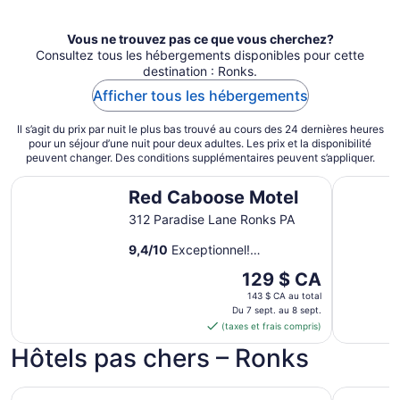
Vous ne trouvez pas ce que vous cherchez?
Consultez tous les hébergements disponibles pour cette
destination : Ronks.
Afficher tous les hébergements
Il s’agit du prix par nuit le plus bas trouvé au cours des 24 dernières heures
pour un séjour d’une nuit pour deux adultes. Les prix et la disponibilité
peuvent changer. Des conditions supplémentaires peuvent s’appliquer.
Red Caboose Motel
Fulton St
Red Caboose Motel
312 Paradise Lane Ronks PA
9,4
/
10
Exceptionnel!
(1 060 avis)
Le
129 $ CA
prix
143 $ CA au total
est
Du 7 sept. au 8 sept.
(taxes et frais compris)
de 129 $ CA
par
Hôtels pas chers – Ronks
nuit
du 7
Red Carpet Inn Ronks
Cherry La