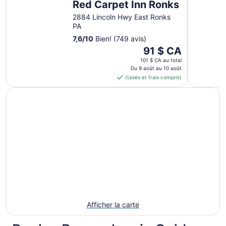
sept.
Red Carpet Inn Ronks
au 8
2884 Lincoln Hwy East Ronks
sept.
PA
7,6
/
10
Bien! (749 avis)
Le
91 $ CA
prix
101 $ CA au total
est
Du 9 août au 10 août
(taxes et frais compris)
de 91 $ CA
par
nuit
du 9
août
au 10
août
Afficher la carte