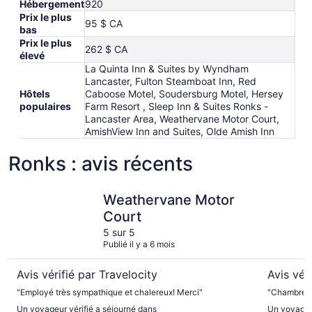
Hébergement
920
Prix le plus
95 $ CA
bas
Prix le plus
262 $ CA
élevé
La Quinta Inn & Suites by Wyndham
Lancaster, Fulton Steamboat Inn, Red
Hôtels
Caboose Motel, Soudersburg Motel, Hersey
populaires
Farm Resort , Sleep Inn & Suites Ronks -
Lancaster Area, Weathervane Motor Court,
AmishView Inn and Suites, Olde Amish Inn
Ronks : avis récents
Weathervane Motor Court
Sleep Inn
Weathervane Motor
Court
5 sur 5
Publié il y a 6 mois
Avis vérifié par Travelocity
Avis vér
"Employé très sympathique et chalereux! Merci"
"Chambre et
Un voyageur vérifié a séjourné dans
Un voyageur