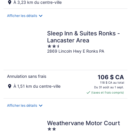
À 3,23 km du centre-ville
par
nuit
Afficher les détails
Sleep Inn & Suites Ronks -
Lancaster Area
2.5
2869 Lincoln Hwy E Ronks PA
out
of
5
Le
Annulation sans frais
106 $ CA
prix
118 $ CA au total
À 1,51 km du centre-ville
est
Du 31 août au 1 sept.
(taxes et frais compris)
de 106 $ CA
par
nuit
Afficher les détails
Weathervane Motor Court
2