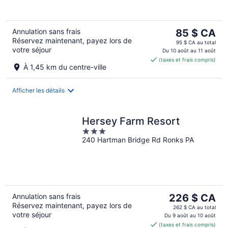
Le
Annulation sans frais
85 $ CA
Réservez maintenant, payez lors de
prix
95 $ CA au total
votre séjour
est
Du 10 août au 11 août
(taxes et frais compris)
de 85 $ CA
À 1,45 km du centre-ville
par
nuit
Afficher les détails
Hersey Farm Resort
3
240 Hartman Bridge Rd Ronks PA
out
of
5
Le
Annulation sans frais
226 $ CA
Réservez maintenant, payez lors de
prix
262 $ CA au total
votre séjour
est
Du 9 août au 10 août
(taxes et frais compris)
de 226 $ CA