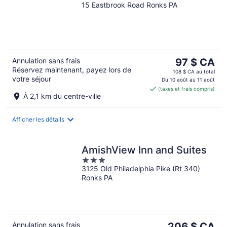
15 Eastbrook Road Ronks PA
out
of
5
Le
Annulation sans frais
97 $ CA
Réservez maintenant, payez lors de
prix
108 $ CA au total
votre séjour
est
Du 10 août au 11 août
(taxes et frais compris)
de 97 $ CA
À 2,1 km du centre-ville
par
nuit
Afficher les détails
AmishView Inn and Suites
3
3125 Old Philadelphia Pike (Rt 340)
out
Ronks PA
of
5
Le
Annulation sans frais
206 $ CA