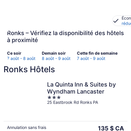
Écon
rédu
Ronks – Vérifiez la disponibilité des hôtels
à proximité
Consultez
Consulter
Consultez
Ce soir
Demain soir
Cette fin de semaine
les
les
les
7 août - 8 août
8 août - 9 août
7 août - 9 août
prix
prix
prix
Ronks Hôtels
à Ronks
à
à Ronks
pour
Ronks
pour
ce
pour
cette
La Quinta Inn & Suites by
soir,
demain
fin
Wyndham Lancaster
7
soir,
de
3
août
8
semaine,
25 Eastbrook Rd Ronks PA
out
-
août
7
of
8
-
août
5
août
9
-
août
9
Le
Annulation sans frais
135 $ CA
août