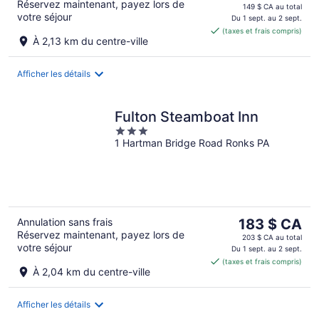
Réservez maintenant, payez lors de
prix
149 $ CA au total
votre séjour
est
Du 1 sept. au 2 sept.
(taxes et frais compris)
de 135 $ CA
À 2,13 km du centre-ville
par
nuit
Afficher les détails
Fulton Steamboat Inn
3
1 Hartman Bridge Road Ronks PA
out
of
5
Le
Annulation sans frais
183 $ CA
Réservez maintenant, payez lors de
prix
203 $ CA au total
votre séjour
est
Du 1 sept. au 2 sept.
(taxes et frais compris)
de 183 $ CA
À 2,04 km du centre-ville
par
nuit
Afficher les détails