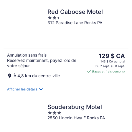
Red Caboose Motel
2.5
312 Paradise Lane Ronks PA
out
of
5
Le
Annulation sans frais
129 $ CA
Réservez maintenant, payez lors de
prix
143 $ CA au total
votre séjour
est
Du 7 sept. au 8 sept.
(taxes et frais compris)
de 129 $ CA
À 4,8 km du centre-ville
par
nuit
Afficher les détails
Soudersburg Motel
3
2850 Lincoln Hwy E Ronks PA
out
of
5