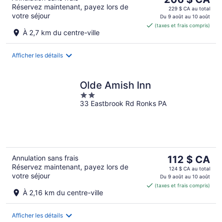
Réservez maintenant, payez lors de
prix
229 $ CA au total
votre séjour
est
Du 9 août au 10 août
(taxes et frais compris)
de 206 $ CA
À 2,7 km du centre-ville
par
nuit
Afficher les détails
Olde Amish Inn
2
33 Eastbrook Rd Ronks PA
out
of
5
Le
Annulation sans frais
112 $ CA
Réservez maintenant, payez lors de
prix
124 $ CA au total
votre séjour
est
Du 9 août au 10 août
(taxes et frais compris)
de 112 $ CA
À 2,16 km du centre-ville
par
nuit
Afficher les détails