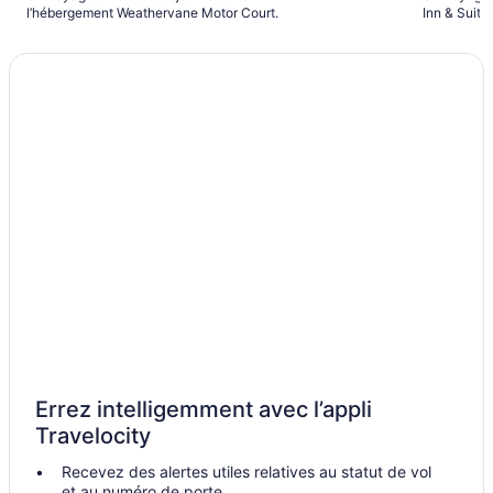
l’hébergement Weathervane Motor Court.
Inn & Suite
Errez intelligemment avec l’appli
Travelocity
Recevez des alertes utiles relatives au statut de vol
et au numéro de porte.