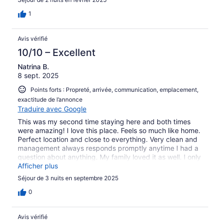
1
Avis vérifié
10/10 – Excellent
Natrina B.
8 sept. 2025
Points forts : Propreté, arrivée, communication, emplacement,
exactitude de l’annonce
Traduire avec Google
This was my second time staying here and both times
were amazing! I love this place. Feels so much like home.
Perfect location and close to everything. Very clean and
management always responds promptly anytime I had a
question about anything. My family loved it as well. I only
wish there were TVs in the bedrooms. Looking forward to
Afficher plus
coming back soon
Séjour de 3 nuits en septembre 2025
0
Avis vérifié