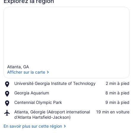
Explorez la région
Atlanta, GA
Afficher sur la carte
Place,
Université Georgia Institute of Technology
‪2 min à pied‬
Université
Afficher sur la carte
Place,
Georgia Aquarium
‪8 min à pied‬
Georgia
Georgia
Institute
Place,
Centennial Olympic Park
‪9 min à pied‬
Aquarium
of
Centennial
Technology
Airport,
Atlanta, Géorgie (Aéroport international
‪19 min en voiture‬
Olympic
Atlanta,
d'Atlanta Hartsfield-Jackson)
Park
Géorgie
En savoir plus sur cette région
(Aéroport
international