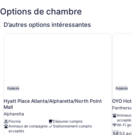
d'Atlanta
Options de chambre
Hartsfield-
Jackson)
D’autres options intéressantes
Hyatt Place Atlanta/Alpharetta/North Point Mall
OYO Hotel
Publicité
Publicité
Hyatt Place Atlanta/Alpharetta/North Point
OYO Hotel
Mall
Panthersvil
Alpharetta
Animaux d
acceptés
Piscine
Déjeuner compris
Wi-Fi gratu
Animaux de compagnie
Stationnement compris
acceptés
5.8
53 avis
5,8