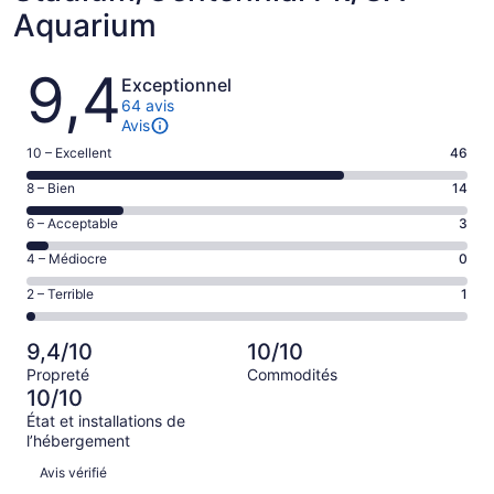
Aquarium
Avis
9,4
Exceptionnel
64 avis
Avis
Note
10 – Excellent
46
de 10
Note
8 – Bien
14
–
de 8
Excellent,
Note
6 – Acceptable
3
–
d’après
de 6
Bien,
Note
4 – Médiocre
0
46 avis
–
d’après
de 4
sur 64.
Acceptable,
Note
2 – Terrible
1
14 avis
–
d’après
de 2
sur 64.
Médiocre,
3 avis
–
d’après
9,4/10
10/10
sur 64.
Terrible,
0 avis
Propreté
Commodités
d’après
sur 64.
10/10
1 avis
État et installations de
sur 64.
l’hébergement
Avis
Avis vérifié