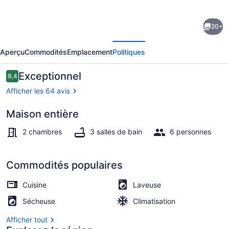
photos
de
20+
l’hébergement
écédent
Suivant
Midtown
Aperçu
Commodités
Emplacement
Politiques
ATL:Benz
Stadium/Centennial
Avis
Exceptionnel
9,4
9,4 sur 10 –
Pk/GA
Afficher les 64 avis
Aquarium
Maison entière
Téléviseur, bureau
2 chambres
3 salles de bain
6 personnes
Commodités populaires
Cuisine
Laveuse
Sécheuse
Climatisation
Afficher tout