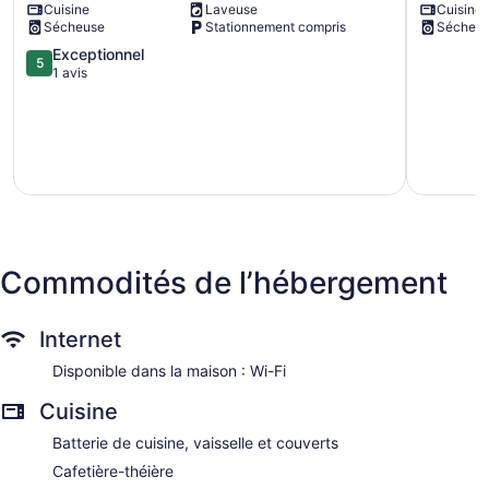
Cuisine
Laveuse
Cuisine
Grant
Mi
Sécheuse
Stationnement compris
Sécheu
Park
to
&
Midtown,
5.0
Exceptionnel
5
Atlanta
Near
sur
1 avis
Beltline!
Intl
5,
Chosewood
Soccer
Exceptionnel,
Park
Piedmont
1 avis
Heights
Commodités de l’hébergement
Internet
Disponible dans la maison : Wi-Fi
Cuisine
Batterie de cuisine, vaisselle et couverts
Cafetière-théière