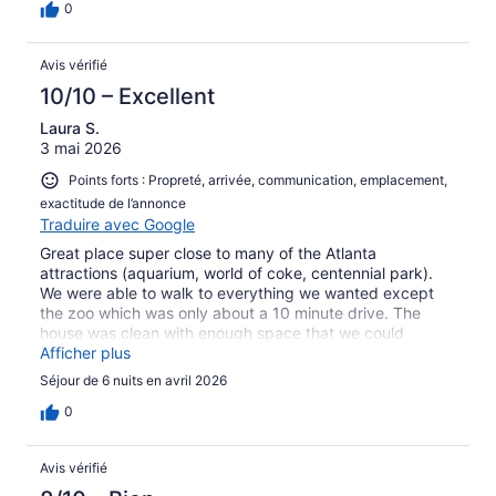
0
Avis vérifié
10/10 – Excellent
Laura S.
3 mai 2026
Points forts : Propreté, arrivée, communication, emplacement,
exactitude de l’annonce
Traduire avec Google
Great place super close to many of the Atlanta
attractions (aquarium, world of coke, centennial park).
We were able to walk to everything we wanted except
the zoo which was only about a 10 minute drive. The
house was clean with enough space that we could
spread out and not be all over each other. Would
Afficher plus
definitely rent again.
Séjour de 6 nuits en avril 2026
0
Avis vérifié