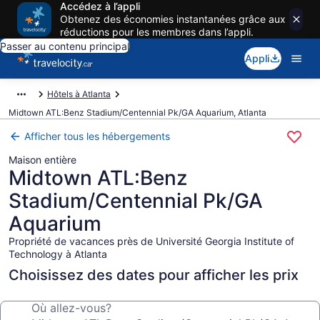
Accédez à l’appli
Obtenez des économies instantanées grâce aux
réductions pour les membres dans l’appli.
Passer au contenu principal
Appli
Hôtels à Atlanta
Midtown ATL:Benz Stadium/Centennial Pk/GA Aquarium, Atlanta
Afficher tous les hébergements
Maison entière
Midtown ATL:Benz
Stadium/Centennial Pk/GA
Aquarium
Propriété de vacances près de Université Georgia Institute of
Technology à Atlanta
Choisissez des dates pour afficher les prix
Où allez-vous?