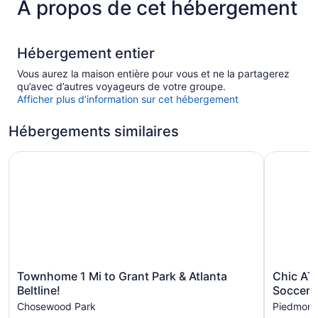
À propos de cet hébergement
Hébergement entier
Vous aurez la maison entière pour vous et ne la partagerez
qu’avec d’autres voyageurs de votre groupe.
Afficher plus d’information sur cet hébergement
Hébergements similaires
Townhome 1 Mi to Grant Park & Atlanta Beltline!
Chic ATL 
Townhome
Chic
Townhome 1 Mi to Grant Park & Atlanta
Chic ATL
1
ATL
Beltline!
Soccer
Mi
Stay
Chosewood Park
Piedmont
to
2