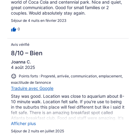
world of Coca Cola and centennial park. Nice and quiet,
great communication. Good for small families or 2
couples. Would absolutely stay again.
Séjour de 4 nuits en février 2023
0
Avis vérifié
8/10 – Bien
Joanna C.
4 août 2025
Points forts : Propreté, arrivée, communication, emplacement,
exactitude de l’annonce
Traduire avec Google
Stay was good. Location was close to aquarium about 8-
10 minute walk. Location felt safe. If you're use to being
in the suburbs this place will feel different but like i said it
felt safe. There is an amazing breakfast spot called
Atlanta breakfast club. Food and staff were amazing. It's
like 7 min walk.
Afficher plus
Séjour de 2 nuits en juillet 2025