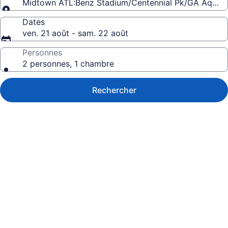
Midtown ATL:Benz Stadium/Centennial Pk/GA Aquar
Dates
ven. 21 août - sam. 22 août
Personnes
2 personnes, 1 chambre
Rechercher
Galerie
de