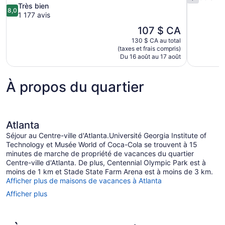
sur
8.0
Très bien
8,0
10,
sur
1 177 avis
53 avis
10,
Le
107 $ CA
Très
prix
130 $ CA au total
bien,
est
(taxes et frais compris)
1 177 avis
de
Du 16 août au 17 août
107 $ CA
À propos du quartier
Atlanta
Séjour au Centre-ville d'Atlanta.Université Georgia Institute of
Technology et Musée World of Coca-Cola se trouvent à 15
minutes de marche de propriété de vacances du quartier
Centre-ville d'Atlanta. De plus, Centennial Olympic Park est à
moins de 1 km et Stade State Farm Arena est à moins de 3 km.
Afficher plus de maisons de vacances à Atlanta
Afficher plus