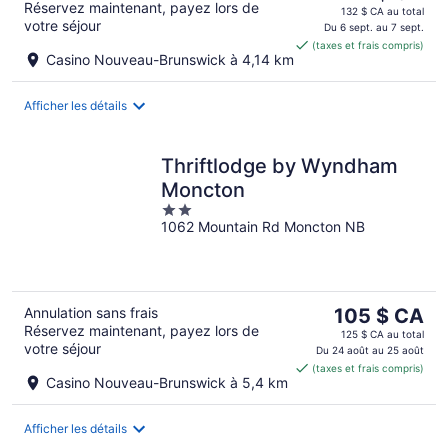
Réservez maintenant, payez lors de
prix
132 $ CA au total
votre séjour
est
Du 6 sept. au 7 sept.
(taxes et frais compris)
de 111 $ CA
Casino Nouveau-Brunswick à 4,14 km
par
nuit
Afficher les détails
Thriftlodge by Wyndham
Moncton
2
1062 Mountain Rd Moncton NB
out
of
5
Le
Annulation sans frais
105 $ CA
Réservez maintenant, payez lors de
prix
125 $ CA au total
votre séjour
est
Du 24 août au 25 août
(taxes et frais compris)
de 105 $ CA
Casino Nouveau-Brunswick à 5,4 km
par
nuit
Afficher les détails