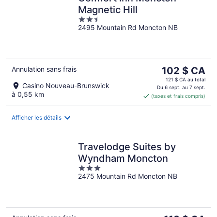
Magnetic Hill
2.5
2495 Mountain Rd Moncton NB
out
of
5
Le
Annulation sans frais
102 $ CA
prix
121 $ CA au total
Casino Nouveau-Brunswick
est
Du 6 sept. au 7 sept.
à 0,55 km
(taxes et frais compris)
de 102 $ CA
par
nuit
Afficher les détails
Travelodge Suites by
Wyndham Moncton
3
2475 Mountain Rd Moncton NB
out
of
5