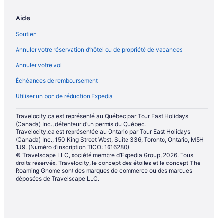
Moncton – Auberges de jeunesse
Aide
Moncton – Chalets
Soutien
Moncton – Gîtes
Annuler votre réservation d’hôtel ou de propriété de vacances
Moncton – Chaumières
Annuler votre vol
Hôtels acceptant les animaux – Moncton
Échéances de remboursement
Hôtels-Boutiques – Moncton
Utiliser un bon de réduction Expedia
Hôtels d’affaires – Moncton
Complexes et hôtels au bord de la plage – Moncton
Travelocity.ca est représenté au Québec par Tour East Holidays
(Canada) Inc., détenteur d’un permis du Québec.
Hôtels de luxe – Moncton
Travelocity.ca est représentée au Ontario par Tour East Holidays
(Canada) Inc., 150 King Street West, Suite 336, Toronto, Ontario, M5H
Hôtels pour le ski – Moncton
1J9. (Numéro d’inscription TICO: 1616280)
Hôtels pour les familles – Moncton
© Travelscape LLC, société membre d’Expedia Group, 2026. Tous
droits réservés. Travelocity, le concept des étoiles et le concept The
Hôtels historiques – Moncton
Roaming Gnome sont des marques de commerce ou des marques
déposées de Travelscape LLC.
Hôtels romantiques – Moncton
Complexes et hôtels avec spa – Moncton
Hôtels pour les mariages – Moncton