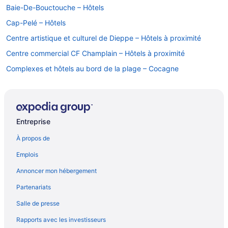
Baie-De-Bouctouche – Hôtels
Cap-Pelé – Hôtels
Centre artistique et culturel de Dieppe – Hôtels à proximité
Centre commercial CF Champlain – Hôtels à proximité
Complexes et hôtels au bord de la plage – Cocagne
Dieppe – Hôtels-résidences
Dieppe – Auberges de jeunesse
Dieppe – Auberges
Entreprise
Dieppe – Chalets rustiques
À propos de
Dieppe – Chalets
Emplois
Dieppe – Gîtes
Annoncer mon hébergement
Dieppe – Chaumières
Partenariats
Complexes et hôtels au bord de la plage – Dieppe
Salle de presse
Hôtels pour les familles – Dieppe
Rapports avec les investisseurs
Hôtels ouverts à la communauté LGBT – Dieppe