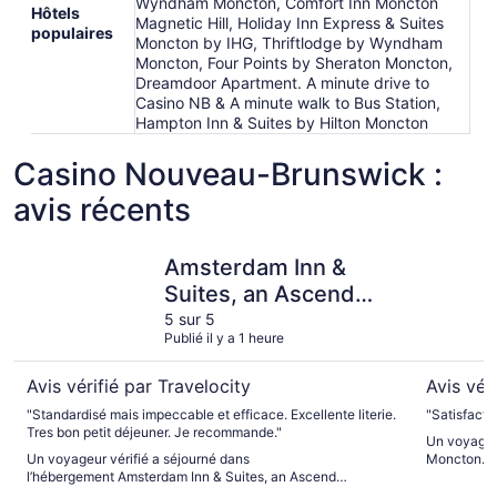
Wyndham Moncton, Comfort Inn Moncton
Hôtels
Magnetic Hill, Holiday Inn Express & Suites
populaires
Moncton by IHG, Thriftlodge by Wyndham
Moncton, Four Points by Sheraton Moncton,
Dreamdoor Apartment. A minute drive to
Casino NB & A minute walk to Bus Station,
Hampton Inn & Suites by Hilton Moncton
Casino Nouveau-Brunswick :
avis récents
Amsterdam Inn & Suites, an Ascend Collection Hotel
Hotel Mo
Amsterdam Inn &
Suites, an Ascend
Collection Hotel
5 sur 5
Publié il y a 1 heure
Avis vérifié par Travelocity
Avis vér
"Standardisé mais impeccable et efficace. Excellente literie.
"Satisfactio
Tres bon petit déjeuner. Je recommande."
Un voyageur
Un voyageur vérifié a séjourné dans
Moncton.
l’hébergement Amsterdam Inn & Suites, an Ascend
Collection Hotel.