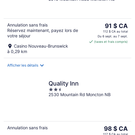
out
of
5
Le
Annulation sans frais
91 $ CA
Réservez maintenant, payez lors de
prix
112 $ CA au total
votre séjour
est
Du 6 sept. au 7 sept.
(taxes et frais compris)
de 91 $ CA
Casino Nouveau-Brunswick
par
à 0,29 km
nuit
Afficher les détails
Quality Inn
2.5
2530 Mountain Rd Moncton NB
out
of
5
Le
Annulation sans frais
98 $ CA
prix
117 $ CA au total