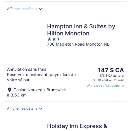
Afficher les détails
Hampton Inn & Suites by
Hilton Moncton
2.5
700 Mapleton Road Moncton NB
out
of
5
Le
Annulation sans frais
147 $ CA
Réservez maintenant, payez lors de
prix
175 $ CA au total
votre séjour
est
Du 30 août au 31 août
(taxes et frais compris)
de 147 $ CA
Casino Nouveau-Brunswick
par
à 3,63 km
nuit
Afficher les détails
Holiday Inn Express &