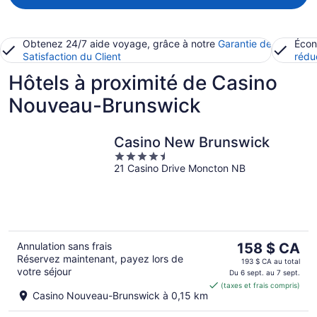
Obtenez 24/7 aide voyage, grâce à notre
Garantie de
Écon
Satisfaction du Client
rédu
Hôtels à proximité de Casino
Nouveau-Brunswick
Casino New Brunswick
4.5
21 Casino Drive Moncton NB
out
of
5
Le
Annulation sans frais
158 $ CA
Réservez maintenant, payez lors de
prix
193 $ CA au total
votre séjour
est
Du 6 sept. au 7 sept.
(taxes et frais compris)
de 158 $ CA
Casino Nouveau-Brunswick à 0,15 km
par