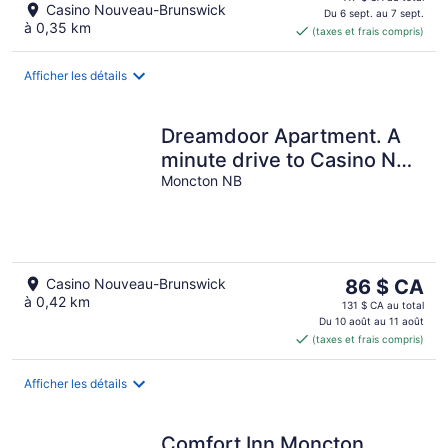
Casino Nouveau-Brunswick
est
Du 6 sept. au 7 sept.
à 0,35 km
(taxes et frais compris)
de 98 $ CA
par
nuit
Afficher les détails
Dreamdoor Apartment. A
minute drive to Casino NB
& A minute walk to Bus
Moncton NB
Station
Le
Casino Nouveau-Brunswick
86 $ CA
à 0,42 km
prix
131 $ CA au total
est
Du 10 août au 11 août
(taxes et frais compris)
de 86 $ CA
par
nuit
Afficher les détails
Comfort Inn Moncton