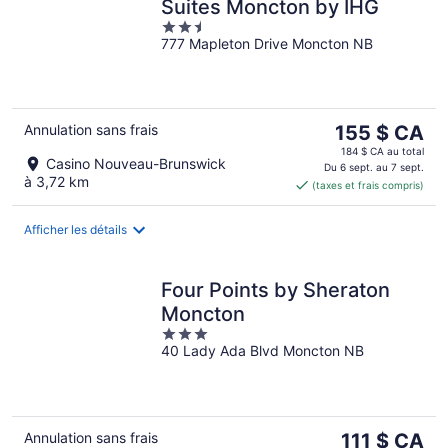
Suites Moncton by IHG
2.5
777 Mapleton Drive Moncton NB
out
of
5
Le
Annulation sans frais
155 $ CA
prix
184 $ CA au total
Casino Nouveau-Brunswick
est
Du 6 sept. au 7 sept.
à 3,72 km
(taxes et frais compris)
de 155 $ CA
par
nuit
Afficher les détails
Four Points by Sheraton
Moncton
3
40 Lady Ada Blvd Moncton NB
out
of
5
Le
Annulation sans frais
111 $ CA