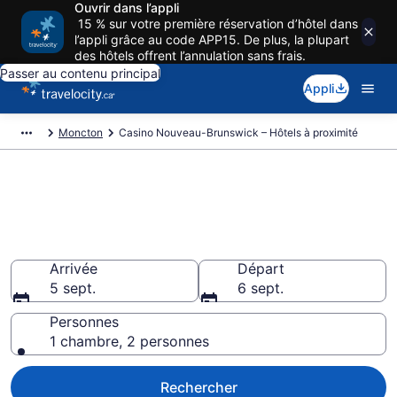
Ouvrir dans l’appli
15 % sur votre première réservation d’hôtel dans
l’appli grâce au code APP15. De plus, la plupart
des hôtels offrent l’annulation sans frais.
Passer au contenu principal
Appli
Moncton
Casino Nouveau-Brunswick – Hôtels à proximité
Réservez un hôtel près de
Casino Nouveau-Brunswick,
Moncton
Arrivée
Départ
5 sept.
6 sept.
Personnes
1 chambre, 2 personnes
Rechercher