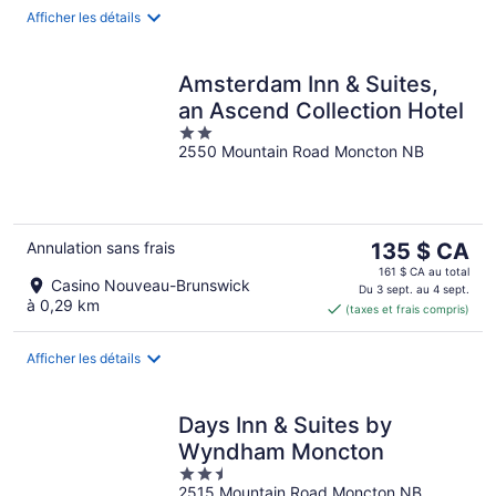
nuit
Afficher les détails
Amsterdam Inn & Suites,
an Ascend Collection Hotel
2
2550 Mountain Road Moncton NB
out
of
5
Le
Annulation sans frais
135 $ CA
prix
161 $ CA au total
Casino Nouveau-Brunswick
est
Du 3 sept. au 4 sept.
à 0,29 km
(taxes et frais compris)
de 135 $ CA
par
nuit
Afficher les détails
Days Inn & Suites by
Wyndham Moncton
2.5
2515 Mountain Road Moncton NB