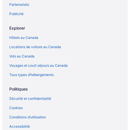
Partenariats
Dieppe – Hôtels Independent
Dieppe – Hôtels
Publicité
Dieppe – Motels
Explorer
Dieppe – Ranchs
Hôtels au Canada
Edgetts Landing – Hôtels
Locations de voiture au Canada
Grand-Digue – Chalets
Vols au Canada
Grand-Digue – Hôtels
Voyages et court séjours au Canada
Haute-Aboujagane – Hôtels
Hillsborough – Hôtels
Tous types d’hébergements
Hopewell Rocks – Hôtels à proximité
Politiques
Aéroport international Greater Moncton – Hôtels à proximité
Sécurité et confidentialité
Memramcook – Auberges
Cookies
Moncton – Hôtels-résidences
Conditions d’utilisation
Moncton – Condos
Accessibilité
Moncton – Appartements