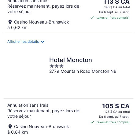
Le
Annulation sans frais
113 $ CA
Réservez maintenant, payez lors de
prix
140 $ CA au total
votre séjour
est
Du 6 sept. au 7 sept.
(taxes et frais compris)
de 113 $ CA
Casino Nouveau-Brunswick
par
à 0,62 km
nuit
Afficher les détails
Hotel Moncton
3
2779 Mountain Road Moncton NB
out
of
5
Le
Annulation sans frais
105 $ CA
Réservez maintenant, payez lors de
prix
125 $ CA au total
votre séjour
est
Du 6 sept. au 7 sept.
(taxes et frais compris)
de 105 $ CA
Casino Nouveau-Brunswick
par
à 0,84 km
nuit