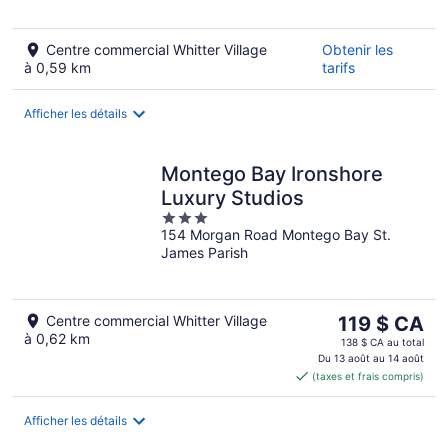
5
Centre commercial Whitter Village
Obtenir les
à 0,59 km
tarifs
Afficher les détails
Montego Bay Ironshore
Luxury Studios
3
154 Morgan Road Montego Bay St.
out
James Parish
of
5
Le
Centre commercial Whitter Village
119 $ CA
à 0,62 km
prix
138 $ CA au total
est
Du 13 août au 14 août
(taxes et frais compris)
de 119 $ CA
par
nuit
Afficher les détails