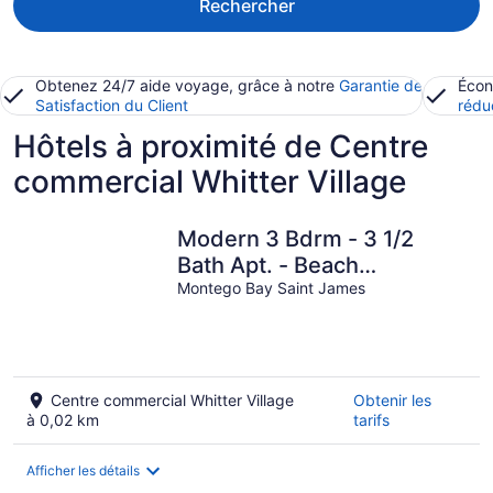
Rechercher
Obtenez 24/7 aide voyage, grâce à notre
Garantie de
Écon
Satisfaction du Client
rédu
Hôtels à proximité de Centre
commercial Whitter Village
Modern 3 Bdrm - 3 1/2
Bath Apt. - Beach
Pass/Pool/Gym/Wifi/Cable/Se
Montego Bay Saint James
Centre commercial Whitter Village
Obtenir les
à 0,02 km
tarifs
Afficher les détails