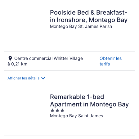
Poolside Bed & Breakfast-
in Ironshore, Montego Bay
Montego Bay St. James Parish
Centre commercial Whitter Village
Obtenir les
à 0,21 km
tarifs
Afficher les détails
Remarkable 1-bed
Apartment in Montego Bay
3
Montego Bay Saint James
out
of
5