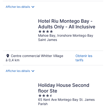
Afficher les détails
Hotel Riu Montego Bay -
Adults Only - All Inclusive
4
Mahoe Bay, Ironshore Montego Bay
out
Saint James
of
5
Centre commercial Whitter Village
Obtenir les
à 0,4 km
tarifs
Afficher les détails
Holiday House Second
floor Ste
3.5
65 Kent Ave Montego Bay St. James
out
Parish
of