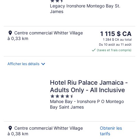
2.5
Legacy Ironshore Montego Bay St.
out
James
of
5
Le
Centre commercial Whitter Village
1 115 $ CA
à 0,33 km
prix
1 284 $ CA au total
est
Du 10 août au 11 août
(taxes et frais compris)
de 1 115 $ CA
par
nuit
Afficher les détails
Hotel Riu Palace Jamaica -
Adults Only - All Inclusive
4.5
Mahoe Bay - Ironshore P O Montego
out
Bay Saint James
of
5
Centre commercial Whitter Village
Obtenir les
à 0,38 km
tarifs