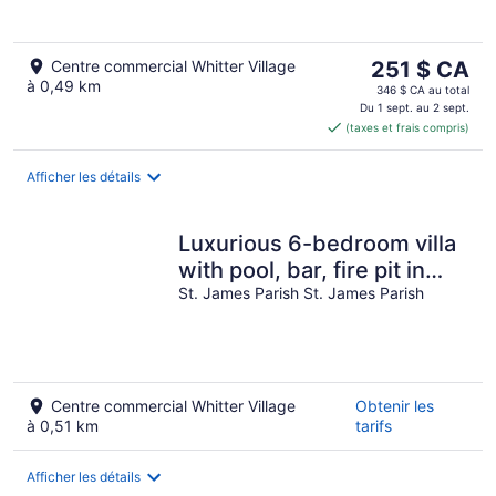
5
Le
Centre commercial Whitter Village
251 $ CA
à 0,49 km
prix
346 $ CA au total
est
Du 1 sept. au 2 sept.
(taxes et frais compris)
de 251 $ CA
par
nuit
Afficher les détails
Luxurious 6-bedroom villa
with pool, bar, fire pit in
gorgeous St. James Parish
St. James Parish St. James Parish
Centre commercial Whitter Village
Obtenir les
à 0,51 km
tarifs
Afficher les détails