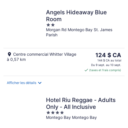
Angels Hideaway Blue
Room
2
Morgan Rd Montego Bay St. James
out
Parish
of
5
Le
Centre commercial Whitter Village
124 $ CA
à 0,57 km
prix
144 $ CA au total
est
Du 9 sept. au 10 sept.
(taxes et frais compris)
de 124 $ CA
par
nuit
Afficher les détails
Hotel Riu Reggae - Adults
Only - All Inclusive
4
Montego Bay Montego Bay
out
of