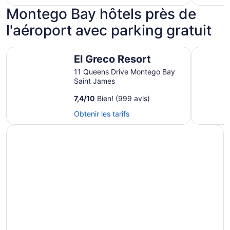
Montego Bay hôtels près de
l'aéroport avec parking gratuit
El Greco Resort
A Piece o
El Greco Resort
11 Queens Drive Montego Bay
Saint James
7,4
/
10
Bien! (999 avis)
Obtenir les tarifs