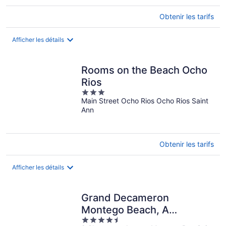
Obtenir les tarifs
Afficher les détails
Rooms on the Beach Ocho
Rios
3
Main Street Ocho Rios Ocho Rios Saint
out
Ann
of
5
Obtenir les tarifs
Afficher les détails
Grand Decameron
Montego Beach, A
4.5
Trademark All Inc