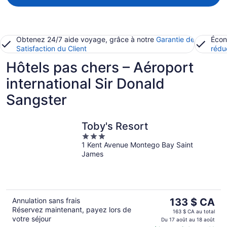
Obtenez 24/7 aide voyage, grâce à notre
Garantie de
Écon
Satisfaction du Client
rédu
Hôtels pas chers – Aéroport
international Sir Donald
Sangster
Toby's Resort
3
1 Kent Avenue Montego Bay Saint
out
James
of
5
Le
Annulation sans frais
133 $ CA
Réservez maintenant, payez lors de
prix
163 $ CA au total
votre séjour
est
Du 17 août au 18 août