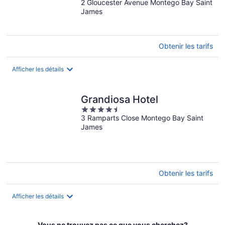
2 Gloucester Avenue Montego Bay Saint
out
James
of
5
Obtenir les tarifs
Afficher les détails
Grandiosa Hotel
4.5
3 Ramparts Close Montego Bay Saint
out
James
of
5
Obtenir les tarifs
Afficher les détails
Vous ne trouvez pas ce que vous cherchez?