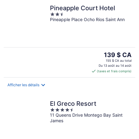
Pineapple Court Hotel
2.5
Pineapple Place Ocho Rios Saint Ann
out
of
5
Le
139 $ CA
prix
155 $ CA au total
est
Du 13 août au 14 août
(taxes et frais compris)
de 139 $ CA
par
nuit
Afficher les détails
El Greco Resort
4.5
11 Queens Drive Montego Bay Saint
out
James
of
5