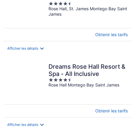
4.5
Rose Hall, St. James Montego Bay Saint
out
James
of
5
Obtenir les tarifs
Afficher les détails
Dreams Rose Hall Resort &
Spa - All Inclusive
4.5
Rose Hall Montego Bay Saint James
out
of
5
Obtenir les tarifs
Afficher les détails