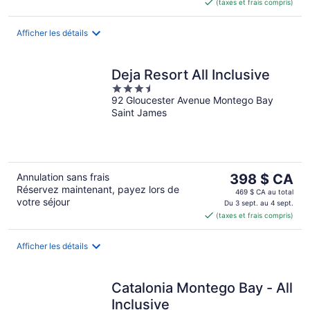
(taxes et frais compris)
de 133 $ CA
par
nuit
Afficher les détails
Deja Resort All Inclusive
3.5
92 Gloucester Avenue Montego Bay
out
Saint James
of
5
Le
Annulation sans frais
398 $ CA
Réservez maintenant, payez lors de
prix
469 $ CA au total
votre séjour
est
Du 3 sept. au 4 sept.
(taxes et frais compris)
de 398 $ CA
par
nuit
Afficher les détails
Catalonia Montego Bay - All
Inclusive