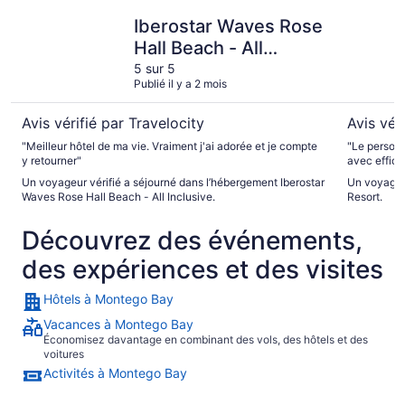
Iberostar Waves Rose Hall Beach - All Inclusive
Toby's Re
Iberostar Waves Rose
Hall Beach - All
Inclusive
5 sur 5
Publié il y a 2 mois
Avis vérifié par Travelocity
Avis vér
"Meilleur hôtel de ma vie. Vraiment j'ai adorée et je compte
"Le personnel e
y retourner"
avec effica
chambre. Le
Un voyageur vérifié a séjourné dans l’hébergement Iberostar
Un voyageur
sympathiqu
Waves Rose Hall Beach - All Inclusive.
Resort.
vivement ce
Découvrez des événements,
des expériences et des visites
Hôtels à Montego Bay
Vacances à Montego Bay
Économisez davantage en combinant des vols, des hôtels et des
voitures
Activités à Montego Bay