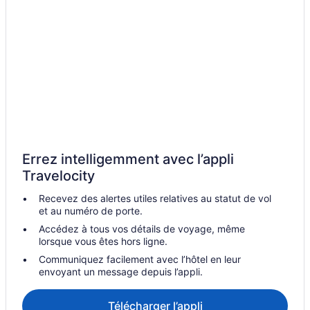
Barrie – Maisons de vacances privées
Bradford – Hôtels-résidences
Collingwood – Hôtels-résidences
Collingwood – Chaumières
Hôtels acceptant les animaux – Collingwood
Complexes et hôtels au bord de la plage – Collingwood
Hôtels pour le ski – Collingwood
Errez intelligemment avec l’appli
Hôtels pour les familles – Collingwood
Travelocity
Complexes et hôtels avec spa – Collingwood
Recevez des alertes utiles relatives au statut de vol
Collingwood – Hôtels
et au numéro de porte.
Collingwood – Motels
Accédez à tous vos détails de voyage, même
lorsque vous êtes hors ligne.
Cookstown – Gîtes
Communiquez facilement avec l’hôtel en leur
Innisfil – Chalets
envoyant un message depuis l’appli.
Innisfil – Hôtels
Télécharger l’appli
Innisfil – Habitations flottantes