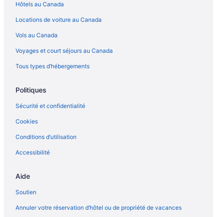
Orillia – Motels
Hôtels au Canada
Penetanguishene – Gîtes
Locations de voiture au Canada
Penetanguishene – Établissements à pavillons
Vols au Canada
Port McNicoll – Chaumières
Voyages et court séjours au Canada
Port Severn – Chalets rustiques
Tous types d’hébergements
Port Severn – Gîtes
Promandes aventures Scenic Caves Nature Adventures – Hôtels
Politiques
à proximité
Sécurité et confidentialité
Rosemont – Motels
Cookies
Severn Bridge – Hôtels
Conditions d’utilisation
Shelburne – Chalets
Accessibilité
Sunset Point Park – Hôtels à proximité
Sutton – Chalets rustiques
Aide
Sutton – Hôtels
Soutien
Tottenham – Hôtels
Annuler votre réservation d’hôtel ou de propriété de vacances
Wasaga Beach – Chalets rustiques