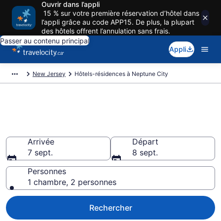
Ouvrir dans l’appli
15 % sur votre première réservation d’hôtel dans
l’appli grâce au code APP15. De plus, la plupart
des hôtels offrent l’annulation sans frais.
Passer au contenu principal
Appli
New Jersey
Hôtels-résidences à Neptune City
Week-ends en appart'hôtels
d'exception à Neptune City
Arrivée
Départ
7 sept.
8 sept.
Personnes
1 chambre, 2 personnes
Rechercher