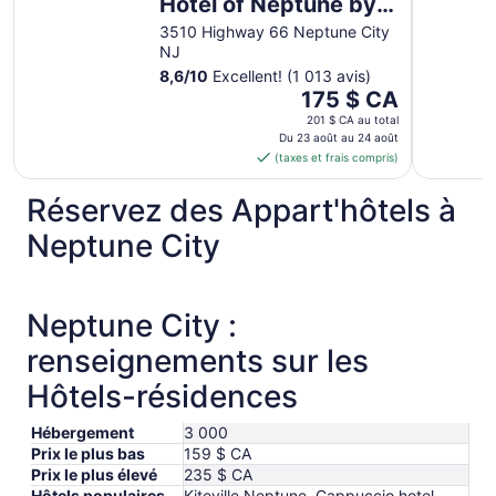
Hotel of Neptune by
IHG
3510 Highway 66 Neptune City
NJ
8,6
/
10
Excellent! (1 013 avis)
Le
175 $ CA
prix
201 $ CA au total
est
Du 23 août au 24 août
(taxes et frais compris)
de 175 $ CA
par
Réservez des Appart'hôtels à
nuit
du 23
Neptune City
août
au 24
août
Neptune City :
renseignements sur les
Hôtels-résidences
Hébergement
3 000
Prix le plus bas
159 $ CA
Prix le plus élevé
235 $ CA
Hôtels populaires
Kiteville Neptune, Cappuccio hotel