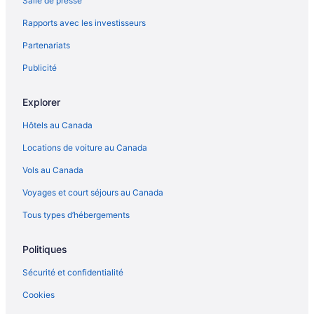
Salle de presse
Kenwood – Hôtels
Rapports avec les investisseurs
Lake Forest – Hôtels
Partenariats
Destination Hotels – Merrionette Park
Vieille ville de Chicago – Hôtels
Publicité
Explorer
Hôtels au Canada
Locations de voiture au Canada
Vols au Canada
Voyages et court séjours au Canada
Tous types d’hébergements
Politiques
Sécurité et confidentialité
Cookies