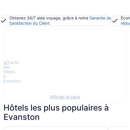
Obtenez 24/7 aide voyage, grâce à notre
Garantie de
Écon
Satisfaction du Client
rédu
Afficher la carte
Hôtels les plus populaires à
Evanston
The Allegro Royal Sonesta Hotel Chicago Loop
Hyatt Reg