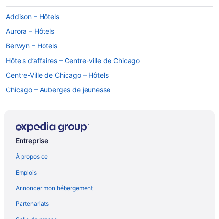
Addison – Hôtels
Aurora – Hôtels
Berwyn – Hôtels
Hôtels d’affaires – Centre-ville de Chicago
Centre-Ville de Chicago – Hôtels
Chicago – Auberges de jeunesse
Hôtels acceptant les animaux – Chicago
Complexes et hôtels tout inclus – Chicago
Chicago – Hôtels
Entreprise
Chicago – Motels
À propos de
Country Club Hills – Hôtels
Emplois
Flossmoor – Hôtels
Annoncer mon hébergement
Gare centrale – Hôtels
Partenariats
John Hancock Center – Hôtels à proximité