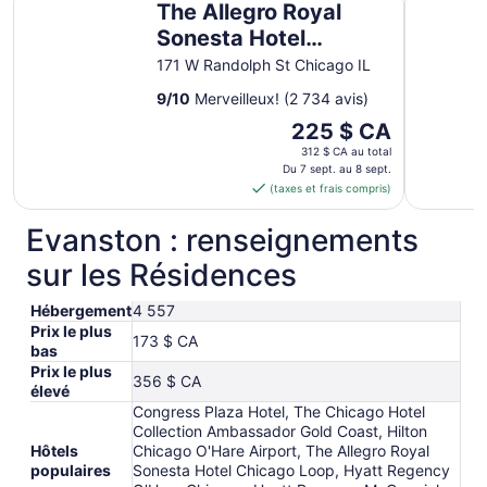
The Allegro Royal
Sonesta Hotel
Chicago Loop
171 W Randolph St Chicago IL
9
/
10
Merveilleux! (2 734 avis)
Le
225 $ CA
prix
312 $ CA au total
est
Du 7 sept. au 8 sept.
(taxes et frais compris)
de 225 $ CA
par
Evanston : renseignements
nuit
du 7
sur les Résidences
sept.
au 8
Hébergement
4 557
sept.
Prix le plus
173 $ CA
bas
Prix le plus
356 $ CA
élevé
Congress Plaza Hotel, The Chicago Hotel
Collection Ambassador Gold Coast, Hilton
Hôtels
Chicago O'Hare Airport, The Allegro Royal
populaires
Sonesta Hotel Chicago Loop, Hyatt Regency