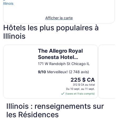
Afficher la carte
Hôtels les plus populaires à
Illinois
The Allegro Royal Sonesta Hotel Chicago Loop
Hyatt Reg
The Allegro Royal
Sonesta Hotel
Chicago Loop
171 W Randolph St Chicago IL
9
/
10
Merveilleux! (2 748 avis)
Le
225 $ CA
prix
312 $ CA au total
est
Du 10 sept. au 11 sept.
(taxes et frais compris)
de 225 $ CA
par
Illinois : renseignements sur
nuit
du 10
les Résidences
sept.