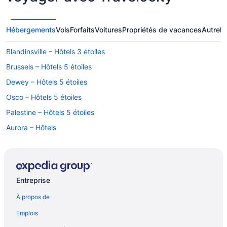
Hébergements
Vols
Forfaits
Voitures
Propriétés de vacances
Autre
R
Blandinsville – Hôtels 3 étoiles
Brussels – Hôtels 5 étoiles
Dewey – Hôtels 5 étoiles
Osco – Hôtels 5 étoiles
Palestine – Hôtels 5 étoiles
Aurora – Hôtels
Bridgeview – Condos
Cabery – Gîtes
Casey – Gîtes
Entreprise
Champaign – Maisons de vacances privées
À propos de
Cherry Valley – Hôtels
Emplois
Chicago – Auberges de jeunesse