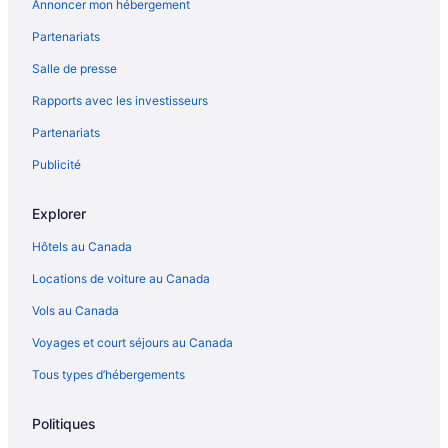
Annoncer mon hébergement
Hôtels acceptant les animaux – Chicago
Partenariats
Complexes et hôtels tout inclus – Chicago
Salle de presse
Chicago – Hôtels
Rapports avec les investisseurs
Chicago – Motels
Partenariats
Cuba – Hôtels
Cullom – Gîtes
Publicité
Hilton Hotels – Dow
Explorer
Elmhurst – Hôtels-résidences
Hôtels au Canada
Fidelity – Hôtels
Locations de voiture au Canada
Forest View – Appartements
Vols au Canada
Grafton – Hôtels Extended Stay America
Voyages et court séjours au Canada
Hindsboro – Appartements
La Prairie – Maisons de vacances privées
Tous types d’hébergements
Lawrenceville – Hôtels
Politiques
Leaf River – Gîtes