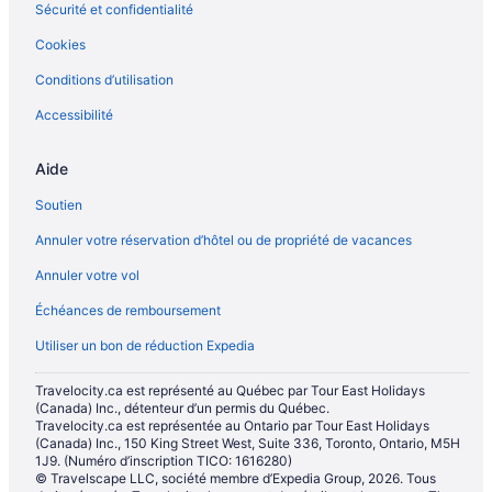
Sécurité et confidentialité
Lomax – Motels
Cookies
Hilton Hotels – Maquon
Conditions d’utilisation
Matteson – Gîtes
Accessibilité
Melrose Park – Auberges de jeunesse
Menard – Hôtels
Aide
Momence – Gîtes
Soutien
Oak Park – Gîtes
Annuler votre réservation d’hôtel ou de propriété de vacances
Orion – Hôtels-résidences
Annuler votre vol
Ottawa – Chalets rustiques
Échéances de remboursement
Ottawa – Hôtels Motel 6
Utiliser un bon de réduction Expedia
Ottawa – Hôtels
Ottawa – Villas
Travelocity.ca est représenté au Québec par Tour East Holidays
(Canada) Inc., détenteur d’un permis du Québec.
Palestine – Maisons de vacances privées
Travelocity.ca est représentée au Ontario par Tour East Holidays
(Canada) Inc., 150 King Street West, Suite 336, Toronto, Ontario, M5H
Papineau – Gîtes
1J9. (Numéro d’inscription TICO: 1616280)
Piper City – Gîtes
© Travelscape LLC, société membre d’Expedia Group, 2026. Tous