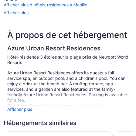
Afficher plus d’hôtels-résidences à Manille
Afficher plus
À propos de cet hébergement
Azure Urban Resort Residences
Hôtel-résidence 3 étoiles sur la plage près de Newport World
Resorts
Azure Urban Resort Residences offers its guests a full-
service spa, an outdoor pool, and a children's pool. You can
enjoy a drink at the beach bar. A rooftop terrace, spa
services, and a garden are also featured at the family-
friendly Azure Urban Resort Residences. Parking is available
for a fee.
This 3-star Parañaque aparthotel is smoke free.
Afficher plus
2 guestrooms or units
Hébergements similaires
Kid's club (surcharge)
Terrace on the roof
Spacious & High-Floor Hotel near City of Dreams, Airport
Luxurious