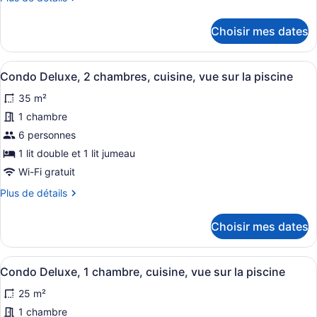
Condo
de
Ville,
détails
Choisir mes dates
1
pour
chambre,
Condo
Ville,
cuisine,
Afficher
Une chambre d’hôtel comprenant un 
7
1
Condo Deluxe, 2 chambres, cuisine, vue sur la piscine
vue
toutes
chambre,
sur
35 m²
cuisine,
les
vue
la
photos
1 chambre
sur
ville
pour
6 personnes
la
ce
ville
1 lit double et 1 lit jumeau
type
Wi-Fi gratuit
de
Plus
Plus de détails
chambre :
de
Condo
détails
Choisir mes dates
Deluxe,
pour
Condo
2
Deluxe,
chambres,
Afficher
Une chambre d’hôtel avec un grand
7
2
Condo Deluxe, 1 chambre, cuisine, vue sur la piscine
cuisine,
toutes
chambres,
25 m²
vue
cuisine,
les
vue
sur
photos
1 chambre