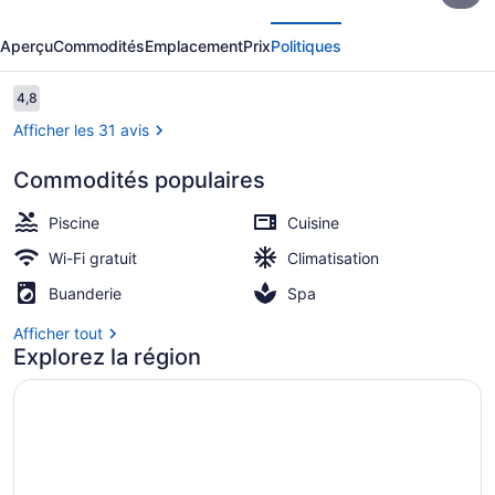
écédent
Suivant
Azure
Aperçu
Commodités
Emplacement
Prix
Politiques
Urban
Resort
Avis
4,8
4,8 sur 10 –
Residences
Afficher les 31 avis
Commodités populaires
Piscine extérieure
Piscine
Cuisine
Wi-Fi gratuit
Climatisation
Buanderie
Spa
Afficher tout
Explorez la région