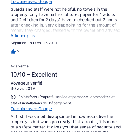
Traduire avec Google
guards and staff were not helpful. no towels in the
property, only have half roll of toilet paper for 4 adults
and 2 children for 2 days? have to checked out 2 hours
after checking in. very disappointing for the amount of
money they charged. tallked with the owner and advised
he can keep the first night that to cancel the 2nd night.
Afficher plus
the bathroom has missing tiles. not upkept
Séjour de 1 nuit en juin 2019
2
Avis vérifié
10/10 – Excellent
Voyageur vérifié
30 avr. 2019
Points forts : Propreté, service et personnel, commodités et
état et installations de l’hébergement.
Traduire avec Google
At first, I was a bit disappointed in how restrictive the
property is but when you really think about it, it is more
of a safety matter. It gives you that sense of security and