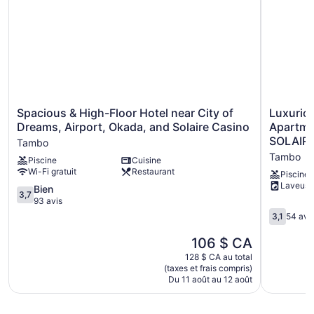
Beach lounge chairs
Self-service laundry
Front desk (24 hours)
Concierge
Garden
ATM
Spacious
Luxurious
Spacious & High-Floor Hotel near City of
Luxurio
No smoking on site
&
European
Dreams, Airport, Okada, and Solaire Casino
Apartme
High-
Style
Bar on the beach
SOLAIRE
Tambo
Floor
Modern
Tambo
Azure Urban Resort Residences propose 2 chambres dotées
Piscine
Cuisine
Hotel
Apartmen
Wi-Fi gratuit
Restaurant
de : climatisation. Les chambres comprennent : coin salon
near
Cross
Piscine
distinct. Cet hôtel-résidence confortable étoiles propose des
Laveuse
City
City
3.7
Bien
3,7
unités d'hébergement avec cuisine ou cuisinette pourvue de
of
of
sur
93 avis
: réfrigérateur grande capacité avec congélateur, surface de
Dreams,
Dreams
5,
3.1
3,1
54 avi
cuisson, four à micro-ondes et coin cuisine distinct. La salle
Airport,
OKADA
Bien,
sur
de bain comprend : douche.
Okada,
SOLAIRE
93 avis
5,
Le
106 $ CA
Les clients peuvent accéder à Internet gratuitement par une
and
MOA
54 avis
prix
128 $ CA au total
Solaire
Airport
connexion sans fil. Un téléviseur à DEL de 32 po avec
est
(taxes et frais compris)
Casino
Tambo
chaînes par câble. L'entretien ménager est assuré une fois
de
Du 11 août au 12 août
Tambo
106 $ CA
par séjour.