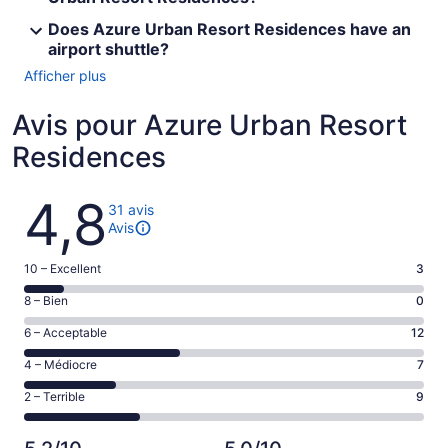
Does Azure Urban Resort Residences have an
airport shuttle?
Afficher plus
Avis pour Azure Urban Resort
Residences
Avis
4,8
31 avis
Avis
Note
10 – Excellent
3
de 10
Note
8 – Bien
0
–
de 8
Excellent,
Note
6 – Acceptable
12
–
d’après
de 6
Bien,
Note
4 – Médiocre
7
3 avis
–
d’après
de 4
sur 31.
Acceptable,
Note
2 – Terrible
9
0 avis
–
d’après
de 2
sur 31.
Médiocre,
12 avis
–
d’après