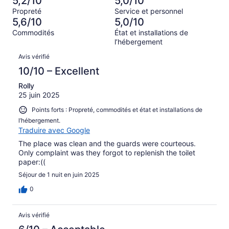
5,2/10
5,0/10
sur 31.
Terrible,
7 avis
Propreté
Service et personnel
d’après
sur 31.
5,6/10
5,0/10
9 avis
Commodités
État et installations de
sur 31.
l’hébergement
Avis
Avis vérifié
10/10 – Excellent
Rolly
25 juin 2025
Points forts : Propreté, commodités et état et installations de
l’hébergement.
Traduire avec Google
The place was clean and the guards were courteous.
Only complaint was they forgot to replenish the toilet
paper:((
Séjour de 1 nuit en juin 2025
0
Avis vérifié