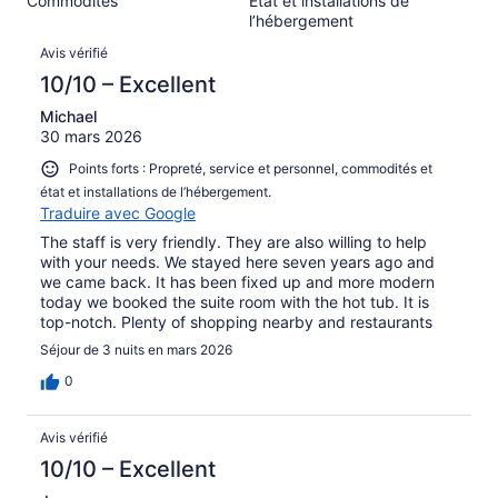
Commodités
État et installations de
sur 111.
l’hébergement
Avis
Avis vérifié
10/10 – Excellent
Michael
30 mars 2026
Points forts : Propreté, service et personnel, commodités et
état et installations de l’hébergement.
Traduire avec Google
The staff is very friendly. They are also willing to help
with your needs. We stayed here seven years ago and
we came back. It has been fixed up and more modern
today we booked the suite room with the hot tub. It is
top-notch. Plenty of shopping nearby and restaurants
Séjour de 3 nuits en mars 2026
0
Avis vérifié
10/10 – Excellent