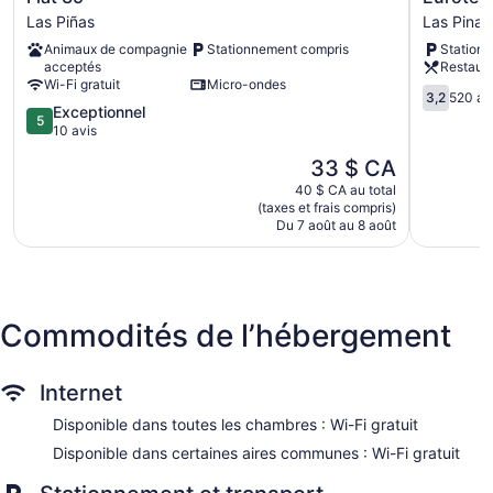
assuré certains jours et le service suivant est disponible sur
35
Las
Las Piñas
Las Pinas
demande : massage dans la chambre.
Las
Pinas
Animaux de compagnie
Stationnement compris
Station
Piñas
Las
acceptés
Restaur
Pinas
Wi-Fi gratuit
Micro-ondes
3.2
3,2
520 av
5.0
Exceptionnel
sur
5
sur
10 avis
5,
5,
520 avis
Le
33 $ CA
Exceptionnel,
prix
10 avis
40 $ CA au total
est
(taxes et frais compris)
de
Du 7 août au 8 août
33 $ CA
Commodités de l’hébergement
Internet
Disponible dans toutes les chambres : Wi-Fi gratuit
Disponible dans certaines aires communes : Wi-Fi gratuit