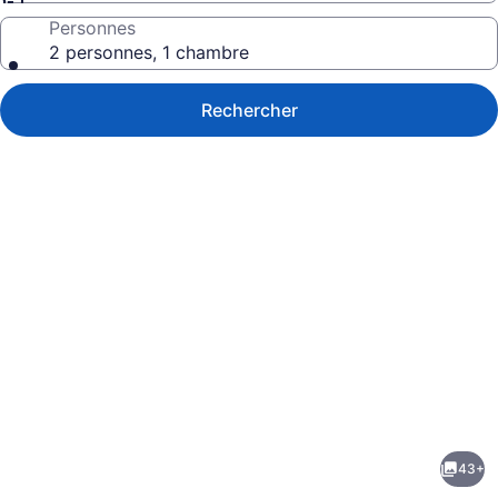
Personnes
2 personnes, 1 chambre
Rechercher
Galerie
de
photos
de
43+
l’hébergement