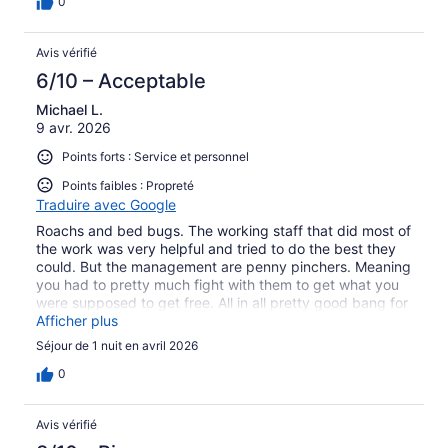
0
Avis vérifié
6/10 – Acceptable
Michael L.
9 avr. 2026
Points forts : Service et personnel
Points faibles : Propreté
Traduire avec Google
Roachs and bed bugs. The working staff that did most of
the work was very helpful and tried to do the best they
could. But the management are penny pinchers. Meaning
you had to pretty much fight with them to get what you
were supposed to get free. All in all pretty good bang for
the buck.
Afficher plus
Séjour de 1 nuit en avril 2026
0
Avis vérifié