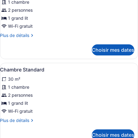
photos
1 chambre
pour
2 personnes
ce
1 grand lit
type
Wi-Fi gratuit
de
Plus
Plus de détails
chambre :
de
Chambre
détails
Choisir mes dates
Deluxe
pour
Chambre
Deluxe
Afficher
Une chambre d’hôtel moderne dotée 
14
Chambre Standard
toutes
30 m²
les
photos
1 chambre
pour
2 personnes
ce
1 grand lit
type
Wi-Fi gratuit
de
Plus
Plus de détails
chambre :
de
Chambre
détails
Choisir mes dates
Standard
pour