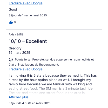
Traduire avec Google
Good
Séjour de 1 nuit en mai 2025
0
Avis vérifié
10/10 – Excellent
Gregory
19 mars 2025
Points forts : Propreté, service et personnel, commodités et
état et installations de l’hébergement.
Traduire avec Google
I am giving this 5 stars because they earned it. This has
a rent by the hour option place as well. I brought my
family here because we are familiar with walking and
eating street food. The SM mall is a 2 minute taxi ride.
The sari sari stores and street food in the area is
amazing. You can also order room service. Their food is
Afficher plus
fantastic. The staff is better than far bigger hotel chains.
Séjour de 4 nuits en mars 2025
I will stay here again next time I visit Las Piñas.