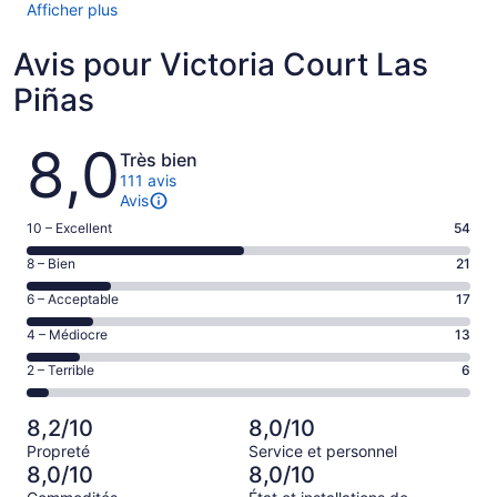
Afficher plus
Avis pour Victoria Court Las
Piñas
Avis
8,0
Très bien
111 avis
Avis
Note
10 – Excellent
54
de 10
Note
8 – Bien
21
–
de 8
Excellent,
Note
6 – Acceptable
17
–
d’après
de 6
Bien,
Note
4 – Médiocre
13
54 avis
–
d’après
de 4
sur 111.
Acceptable,
Note
2 – Terrible
6
21 avis
–
d’après
de 2
sur 111.
Médiocre,
17 avis
–
d’après
8,2/10
8,0/10
sur 111.
Terrible,
13 avis
Propreté
Service et personnel
d’après
sur 111.
8,0/10
8,0/10
6 avis