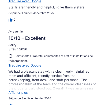
Traduire avec Google
Staffs are friendly and helpful, i give them 9 stars
Séjour de 1 nuit en décembre 2025
0
Avis vérifié
10/10 – Excellent
Jerry
8 févr. 2026
Points forts : Propreté, commodités et état et installations de
l’hébergement.
Traduire avec Google
We had a pleasant stay with a clean, well-maintained
room and efficient, friendly service from the
housekeeping, front desk, and staff personnel. The
professionalism of the team and the overall cleanliness of
the property truly stood out. Overall, it was an amazing
experience. The location is excellent, with easy access to
Afficher plus
restaurants and a shopping mall. I would definitely love
Séjour de 3 nuits en février 2026
to stay here again on my next visit.
0