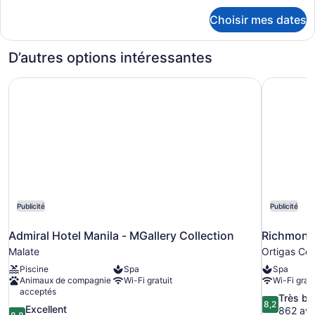
de
détails
Choisir mes dates
pour
chambre :
Deluxe
Deluxe
Room
D’autres options intéressantes
Room
Admiral Hotel Manila - MGallery Collection
Richmonde
Publicité
Publicité
Admiral Hotel Manila - MGallery Collection
Richmonde
Malate
Ortigas Cent
Piscine
Spa
Spa
Animaux de compagnie
Wi-Fi gratuit
Wi-Fi gratu
acceptés
8.2
Très bi
8,2
8.8
Excellent
sur
862 avi