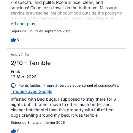
- respectful and polite. Room is nice, clean, and
spacious! Clean crisp towels in the bathroom. Massage
service is awesome. Neighbourhood outside the property
may not be for everyone but is overall safe. Plenty of
restaurants and convenience stores, and even malls in
Afficher plus
walking distance.
Séjour de 5 nuits en septembre 2025
0
Avis vérifié
2/10 – Terrible
Erick
13 févr. 2026
Points faibles : Propreté, service et personnel et commodités.
Traduire avec Google
Infested with Bed bugs. I supposed to stay there for 3
nights but I'd rather move to other much better anc
cleaner hotel/motel than this property with full of bed
bugs crawling around my bed. It was terrible
Séjour de 3 nuits en février 2026
0