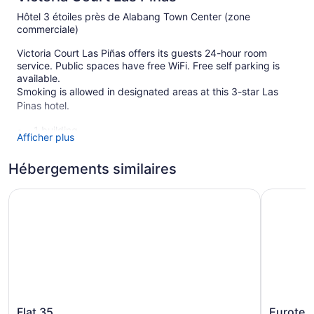
Hôtel 3 étoiles près de Alabang Town Center (zone
commerciale)
Victoria Court Las Piñas offers its guests 24-hour room
service. Public spaces have free WiFi. Free self parking is
available.
Smoking is allowed in designated areas at this 3-star Las
Pinas hotel.
1 building
Afficher plus
1 floor
Hébergements similaires
62 guestrooms or units
Front desk (24 hours)
Flat 35
Eurotel La
Smoking in designated areas
Victoria Court Las Piñas possède 62 climatisées dotées de :
coffre-fort et eau embouteillée (gratuite). Les chambres ont
la télévision par câble. La salle de bain comprend : douche,
bidet, articles de toilette (gratuits) et séchoir à cheveux.
Les clients peuvent accéder à Internet gratuitement par une
connexion sans fil. Les commodités suivantes sont
offertes : un téléphone et un bureau. L'entretien ménager est
Flat
Eurotel
Flat 35
Eurotel 