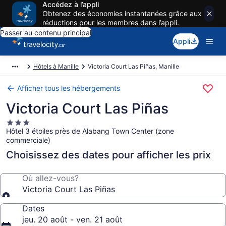
Accédez à l’appli
Obtenez des économies instantanées grâce aux
réductions pour les membres dans l’appli.
Passer au contenu principal
Appli
Hôtels à Manille
Victoria Court Las Piñas, Manille
Afficher tous les hébergements
Victoria Court Las Piñas
Hébergement
Hôtel 3 étoiles près de Alabang Town Center (zone
3.0 étoiles
commerciale)
Choisissez des dates pour afficher les prix
Où allez-vous?
Victoria Court Las Piñas
Dates
jeu. 20 août - ven. 21 août