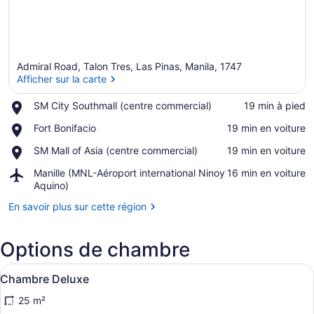
Admiral Road, Talon Tres, Las Pinas, Manila, 1747
Afficher sur la carte
Place,
SM City Southmall (centre commercial)
‪19 min à pied‬
SM
Afficher sur la carte
Place,
Fort Bonifacio
‪19 min en voiture‬
City
Fort
Southmall
Place,
SM Mall of Asia (centre commercial)
‪19 min en voiture‬
Bonifacio
(centre
SM
commercial)
Airport,
Manille (MNL-Aéroport international Ninoy
‪16 min en voiture‬
Mall
Manille
Aquino)
of
(MNL-
Asia
En savoir plus sur cette région
Aéroport
(centre
international
commercial)
Ninoy
Options de chambre
Aquino)
Afficher
Chambre Deluxe | Coffre-fort, bure
6
Chambre Deluxe
toutes
25 m²
les