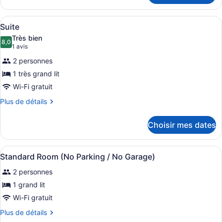
Chambre
Standard
Afficher
Une chambre d’hôtel moderne avec u
4
Suite
toutes
Très bien
les
8,0
8,0 sur 10
(1 avis)
1 avis
photos
2 personnes
pour
1 très grand lit
ce
Wi-Fi gratuit
type
de
Plus
Plus de détails
de
chambre :
détails
Suite
Choisir mes dates
pour
Suite
Afficher
Coffre-fort, bureau, accès au Wi-Fi 
7
Standard Room (No Parking / No Garage)
toutes
2 personnes
les
photos
1 grand lit
pour
Wi-Fi gratuit
ce
Plus
Plus de détails
type
de