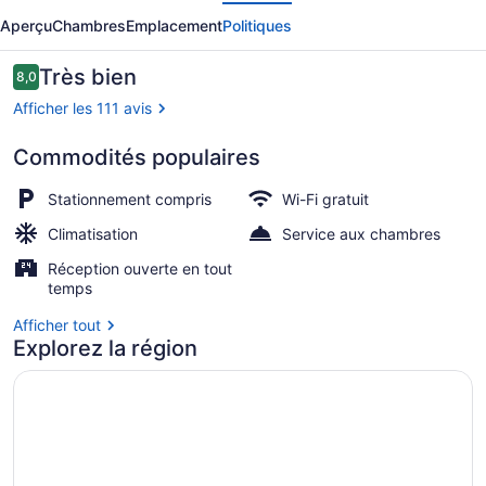
écédent
Suivant
Victoria
Aperçu
Chambres
Emplacement
Politiques
Court
Las
Avis
Très bien
8,0
8,0 sur 10 –
Piñas
Afficher les 111 avis
Commodités populaires
Thematic Suite | Coffre-fort, burea
Stationnement compris
Wi-Fi gratuit
Climatisation
Service aux chambres
Réception ouverte en tout
temps
Afficher tout
Explorez la région