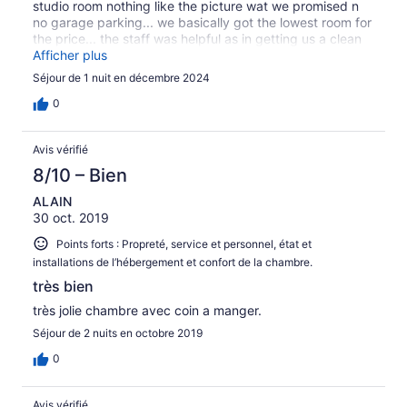
studio room nothing like the picture wat we promised n
no garage parking... we basically got the lowest room for
the price... the staff was helpful as in getting us a clean
room still wasnt wat we expected... they even wanted us
Afficher plus
to pay an extra 40 us dollars 2k in phillipines currancy to
Séjour de 1 nuit en décembre 2024
upgrade to the room that ws advertised... deceiving all
the way... never will book again... to be fair i use to come
0
here in the past never had a problem till now... wont
honor wat u pay for .
Avis vérifié
8/10 – Bien
ALAIN
30 oct. 2019
Points forts : Propreté, service et personnel, état et
installations de l’hébergement et confort de la chambre.
très bien
très jolie chambre avec coin a manger.
Séjour de 2 nuits en octobre 2019
0
Avis vérifié