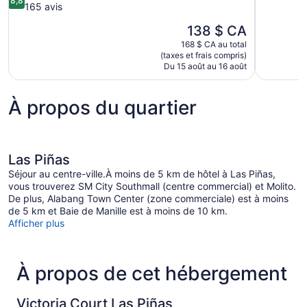
8,8
sur
165 avis
10,
10,
Très
Le
138 $ CA
Excellent,
bien,
prix
165 avis
862 avis
168 $ CA au total
est
(taxes et frais compris)
de
Du 15 août au 16 août
138 $ CA
À propos du quartier
Las Piñas
Séjour au centre-ville.À moins de 5 km de hôtel à Las Piñas,
vous trouverez SM City Southmall (centre commercial) et Molito.
De plus, Alabang Town Center (zone commerciale) est à moins
de 5 km et Baie de Manille est à moins de 10 km.
Afficher plus
À propos de cet hébergement
Victoria Court Las Piñas