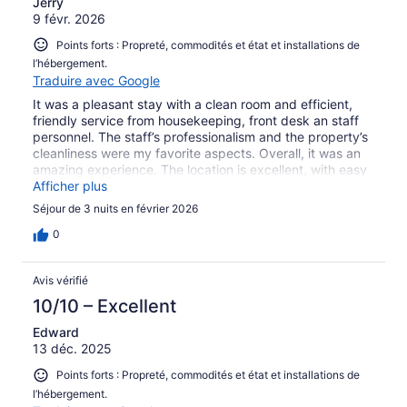
Jerry
9 févr. 2026
Points forts : Propreté, commodités et état et installations de
l’hébergement.
Traduire avec Google
It was a pleasant stay with a clean room and efficient,
friendly service from housekeeping, front desk an staff
personnel. The staff’s professionalism and the property’s
cleanliness were my favorite aspects. Overall, it was an
amazing experience. The location is excellent, with easy
access to restaurants and a shopping mall. I would
Afficher plus
definitely love to stay here again on my next visit.
Séjour de 3 nuits en février 2026
0
Avis vérifié
10/10 – Excellent
Edward
13 déc. 2025
Points forts : Propreté, commodités et état et installations de
l’hébergement.