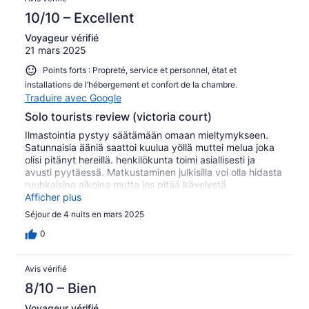
10/10 – Excellent
Voyageur vérifié
21 mars 2025
Points forts : Propreté, service et personnel, état et
installations de l’hébergement et confort de la chambre.
Traduire avec Google
Solo tourists review (victoria court)
Ilmastointia pystyy säätämään omaan mieltymykseen.
Satunnaisia ääniä saattoi kuulua yöllä muttei melua joka
olisi pitänyt hereillä. henkilökunta toimi asiallisesti ja
avusti pyytäessä. Matkustaminen julkisilla voi olla hidasta
ruuhkaisina aikoina mutta jos pitää kävelystä,
kohtuullisen matkan päästä löytyy kauppa keskus.
Afficher plus
Tilauslistalta löytyy reitti ruoka listalle mistä näkee
Séjour de 4 nuits en mars 2025
minkälaisia aterioita on tilaamassa, aamupala oli täyttävä
nälkäisenä aamuna, joten jos on pieni aamu ruokainen
0
voit jakaa kumppanin kanssa aterian puoliksi.
Avis vérifié
8/10 – Bien
Voyageur vérifié