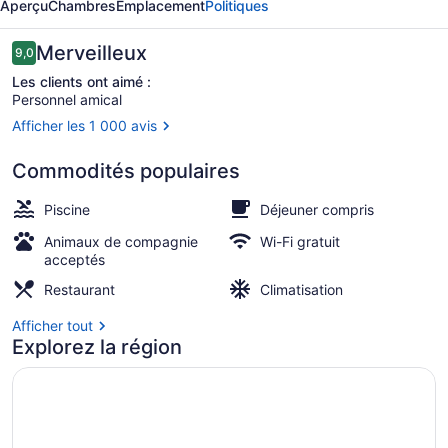
Aperçu
Chambres
Emplacement
Politiques
Leme
Hotel
Avis
Merveilleux
9,0
9,0 sur 10 –
Les clients ont aimé :
Personnel amical
Afficher les 1 000 avis
Piscine extérieure, chaises longues
Commodités populaires
Piscine
Déjeuner compris
Animaux de compagnie
Wi-Fi gratuit
acceptés
Restaurant
Climatisation
Afficher tout
Explorez la région