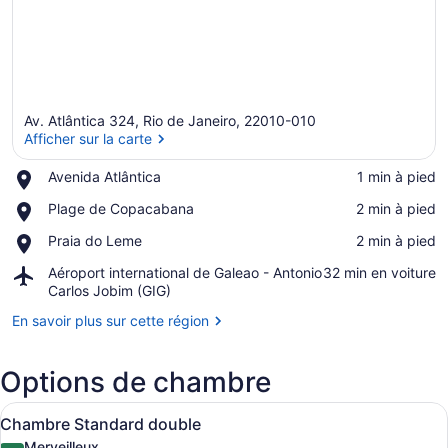
Av. Atlântica 324, Rio de Janeiro, 22010-010
Afficher sur la carte
Place,
Avenida Atlântica
‪1 min à pied‬
Avenida
Afficher sur la carte
Place,
Plage de Copacabana
‪2 min à pied‬
Atlântica
Plage
Place,
Praia do Leme
‪2 min à pied‬
de
Praia
Copacabana
Airport,
Aéroport international de Galeao - Antonio
‪32 min en voiture‬
do
Aéroport
Carlos Jobim (GIG)
Leme
international
En savoir plus sur cette région
de
Galeao
-
Options de chambre
Antonio
Carlos
Afficher
Une chambre d’hôtel avec un lit, un
Jobim
5
Chambre Standard double
toutes
(GIG)
Merveilleux