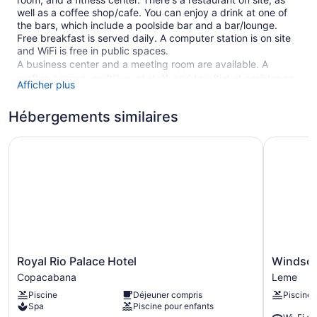
well as a coffee shop/cafe. You can enjoy a drink at one of
the bars, which include a poolside bar and a bar/lounge.
Free breakfast is served daily. A computer station is on site
and WiFi is free in public spaces.
A business center and a meeting room are available. A
rooftop terrace, multilingual staff, and tour/ticket assistance
Afficher plus
are also featured at the business-friendly Arena Leme Hotel.
This 4-star Rio de Janeiro hotel is smoke free.
Hébergements similaires
1 building
Royal Rio Palace Hotel
Windsor L
164 guestrooms or units
13 levels
Built in 2015
Buffet breakfast (free)
Terrace on the roof
Towels for the beach
Royal
Windsor
Royal Rio Palace Hotel
Windsor
Poolside lounge chairs
Rio
Leme
Copacabana
Leme
Business facilities
Palace
Hotel
Piscine
Déjeuner compris
Piscine
Hotel
Leme
Dry cleaning
Spa
Piscine pour enfants
Copacabana