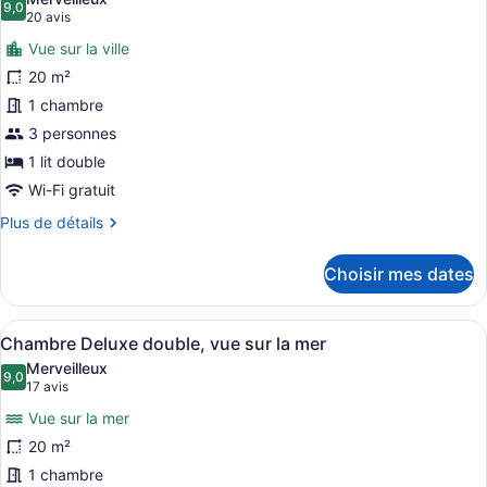
les
9,0
9,0 sur 10
(20 avis)
20 avis
photos
Vue sur la ville
pour
20 m²
ce
1 chambre
type
de
3 personnes
chambre :
1 lit double
Chambre
Wi-Fi gratuit
Standard
Plus
Plus de détails
double
de
détails
Choisir mes dates
pour
Chambre
Standard
Afficher
Une chambre d’hôtel moderne avec u
5
double
Chambre Deluxe double, vue sur la mer
toutes
Merveilleux
les
9,0
9,0 sur 10
(17 avis)
17 avis
photos
Vue sur la mer
pour
20 m²
ce
1 chambre
type