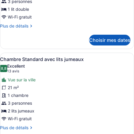
de
3 personnes
chambre :
1 lit double
Chambre
Wi-Fi gratuit
supérieure
Plus
Plus de détails
double,
de
vue
détails
Choisir mes dates
pour
sur
Chambre
la
supérieure
Afficher
Une chambre d’hôtel avec deux lits,
plage
5
double,
Chambre Standard avec lits jumeaux
toutes
vue
Excellent
sur
les
8,8
8,8 sur 10
(13 avis)
13 avis
la
photos
plage
Vue sur la ville
pour
21 m²
ce
1 chambre
type
de
3 personnes
chambre :
2 lits jumeaux
Chambre
Wi-Fi gratuit
Standard
Plus
Plus de détails
avec
de