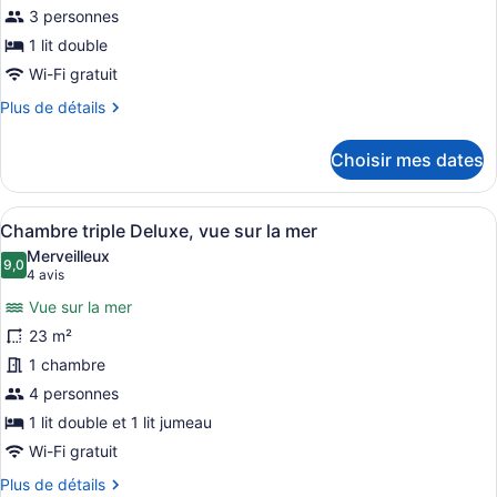
de
3 personnes
chambre :
1 lit double
Chambre
Wi-Fi gratuit
Deluxe
Plus
Plus de détails
double,
de
vue
détails
Choisir mes dates
pour
sur
Chambre
la
Deluxe
Afficher
Une chambre d’hôtel avec deux lits
mer
5
double,
Chambre triple Deluxe, vue sur la mer
toutes
vue
Merveilleux
sur
les
9,0
9,0 sur 10
(4 avis)
4 avis
la
photos
mer
Vue sur la mer
pour
23 m²
ce
1 chambre
type
de
4 personnes
chambre :
1 lit double et 1 lit jumeau
Chambre
Wi-Fi gratuit
triple
Plus
Plus de détails