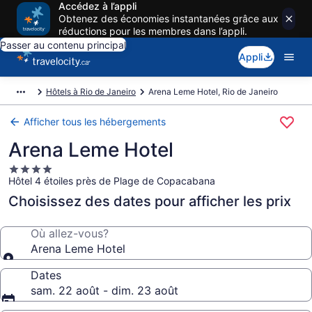
Accédez à l’appli
Obtenez des économies instantanées grâce aux
réductions pour les membres dans l’appli.
Passer au contenu principal
Appli
Hôtels à Rio de Janeiro
Arena Leme Hotel, Rio de Janeiro
Afficher tous les hébergements
Arena Leme Hotel
Hébergement
Hôtel 4 étoiles près de Plage de Copacabana
4.0 étoiles
Choisissez des dates pour afficher les prix
Où allez-vous?
Arena Leme Hotel
Dates
sam. 22 août - dim. 23 août