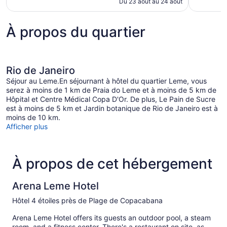
de
Du 23 août au 24 août
291 $ CA
À propos du quartier
Rio de Janeiro
Séjour au Leme.En séjournant à hôtel du quartier Leme, vous
serez à moins de 1 km de Praia do Leme et à moins de 5 km de
Hôpital et Centre Médical Copa D'Or. De plus, Le Pain de Sucre
est à moins de 5 km et Jardin botanique de Rio de Janeiro est à
moins de 10 km.
Afficher plus
À propos de cet hébergement
Arena Leme Hotel
Hôtel 4 étoiles près de Plage de Copacabana
Arena Leme Hotel offers its guests an outdoor pool, a steam
room, and a fitness center. There's a restaurant on site, as