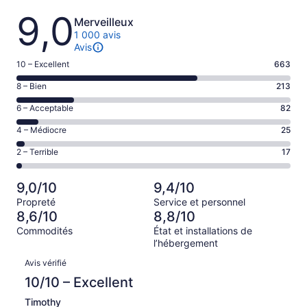
Avis
9,0
Merveilleux
1 000 avis
Avis
Note
10 – Excellent
663
de 10
Note
8 – Bien
213
–
de 8
Excellent,
Note
6 – Acceptable
82
–
d’après
de 6
Bien,
Note
4 – Médiocre
25
663 avis
–
d’après
de 4
sur 1000.
Acceptable,
Note
2 – Terrible
17
213 avis
–
d’après
de 2
sur 1000.
Médiocre,
82 avis
–
d’après
9,0/10
9,4/10
sur 1000.
Terrible,
25 avis
Propreté
Service et personnel
d’après
sur 1000.
8,6/10
8,8/10
17 avis
Commodités
État et installations de
sur 1000.
l’hébergement
Avis
Avis vérifié
10/10 – Excellent
Timothy