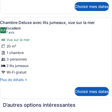
lits
détails
Choisir mes dates
pour
jumeaux
Chambre
Standard
Afficher
Une chambre d’hôtel avec deux lits
5
avec
Chambre Deluxe avec lits jumeaux, vue sur la mer
toutes
lits
Excellent
jumeaux
les
8,6
8,6 sur 10
(7 avis)
7 avis
photos
Vue sur la mer
pour
20 m²
ce
1 chambre
type
de
3 personnes
chambre :
2 lits jumeaux
Chambre
Wi-Fi gratuit
Deluxe
Plus
Plus de détails
avec
de
lits
détails
Choisir mes dates
pour
jumeaux,
Chambre
vue
Deluxe
D’autres options intéressantes
sur
avec
la
lits