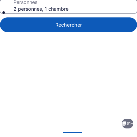
Personnes
2 personnes, 1 chambre
Rechercher
Galerie
de
photos
de
61+
l’hébergement
écédent
Suivant
Arena