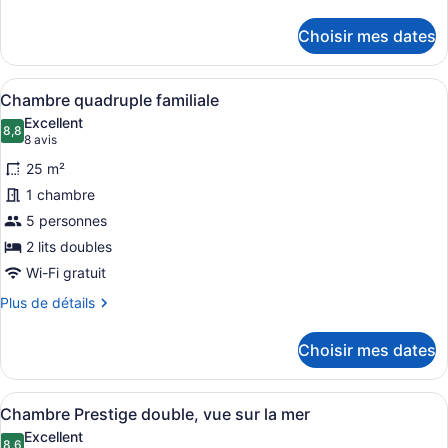
Deluxe,
de
vue
détails
Choisir mes dates
pour
sur
Chambre
la
triple
Afficher
Une chambre d’hôtel avec deux lits
mer
5
Deluxe,
Chambre quadruple familiale
toutes
vue
Excellent
sur
les
8,8
8,8 sur 10
(8 avis)
8 avis
la
photos
mer
25 m²
pour
1 chambre
ce
5 personnes
type
de
2 lits doubles
chambre :
Wi-Fi gratuit
Chambre
Plus
Plus de détails
quadruple
de
détails
familiale
Choisir mes dates
pour
Chambre
quadruple
Afficher
Une chambre d’hôtel avec un grand 
5
familiale
Chambre Prestige double, vue sur la mer
toutes
Excellent
8,6