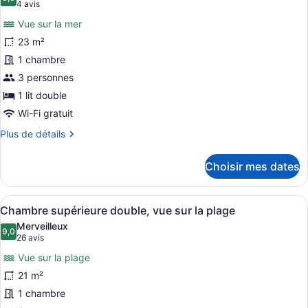
les
8,6 sur 10
(4 avis)
4 avis
photos
Vue sur la mer
pour
23 m²
ce
1 chambre
type
de
3 personnes
chambre :
1 lit double
Chambre
Wi-Fi gratuit
Prestige
Plus
Plus de détails
double,
de
vue
détails
Choisir mes dates
pour
sur
Chambre
la
Prestige
Afficher
Une chambre d’hôtel avec un lit, un
mer
5
double,
Chambre supérieure double, vue sur la plage
toutes
vue
Merveilleux
sur
les
9,0
9,0 sur 10
(26 avis)
26 avis
la
photos
mer
Vue sur la plage
pour
21 m²
ce
1 chambre
type