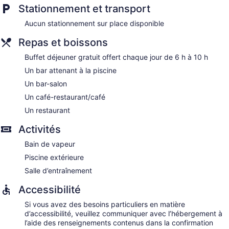
séchoir à cheveux.
Stationnement et transport
Cet hôtel à Rio de Janeiro offre gratuitement un accès à
Internet sans fil. Les commodités suivantes sont offertes : un
Aucun stationnement sur place disponible
téléphone et un bureau. L'entretien ménager est assuré tous
Repas et boissons
les jours.
Buffet déjeuner gratuit offert chaque jour de 6 h à 10 h
Un bar attenant à la piscine
Un bar-salon
Un café-restaurant/café
Un restaurant
Activités
Bain de vapeur
Piscine extérieure
Salle d’entraînement
Accessibilité
Si vous avez des besoins particuliers en matière
d’accessibilité, veuillez communiquer avec l’hébergement à
l’aide des renseignements contenus dans la confirmation