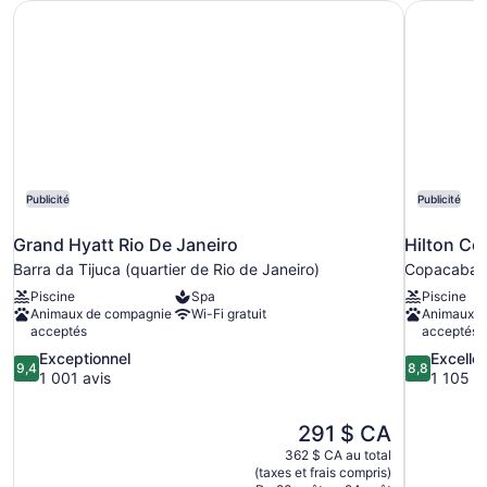
Grand Hyatt Rio De Janeiro
Hilton Co
jumeaux,
mer
vue
sur
la
mer
Publicité
Publicité
Grand Hyatt Rio De Janeiro
Hilton Co
Barra da Tijuca (quartier de Rio de Janeiro)
Copacaban
Piscine
Spa
Piscine
Animaux de compagnie
Wi-Fi gratuit
Animaux d
acceptés
acceptés
9.4
8.8
Exceptionnel
Excelle
9,4
8,8
sur
sur
1 001 avis
1 105 a
10,
10,
Exceptionnel,
Excellent,
Le
291 $ CA
1 001 avis
1 105 avis
prix
362 $ CA au total
est
(taxes et frais compris)