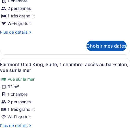
1 chambre
&
type
Beds)
2
de
2 personnes
Twin
chambre :
1 très grand lit
Beds)
Suite,
Wi-Fi gratuit
1
Plus
Plus de détails
très
de
grand
détails
Choisir mes dates
pour
lit,
Suite,
vue
1
Afficher
Une chambre d’hôtel avec un grand l
sur
6
très
Fairmont Gold King, Suite, 1 chambre, accès au bar-salon,
toutes
la
grand
vue sur la mer
lit,
les
mer
vue
Vue sur la mer
photos
(One
sur
32 m²
pour
Bedroom)
la
ce
1 chambre
mer
(One
type
2 personnes
Bedroom)
de
1 très grand lit
chambre :
Wi-Fi gratuit
Fairmont
Plus
Plus de détails
Gold