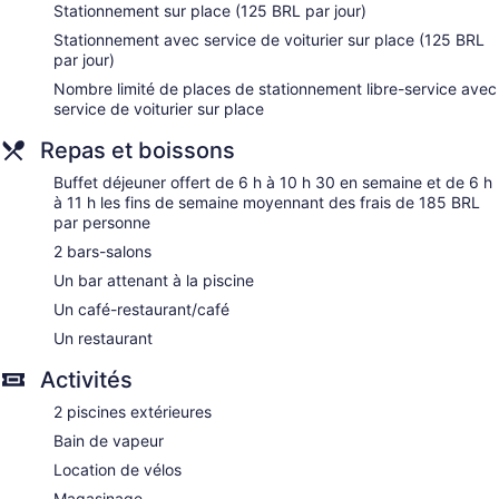
Coffee shop
Stationnement sur place (125 BRL par jour)
Bar by the pool
Stationnement avec service de voiturier sur place (125 BRL
par jour)
Dining venue
Nombre limité de places de stationnement libre-service avec
Fairmont Rio de Janeiro Copacabana propose 375 chambres
service de voiturier sur place
dotées de : minibar et coffre-fort pour ordinateur portable.
Un téléviseur à écran plat avec chaînes par câble.
Repas et boissons
La salle de bain comprend : douche, peignoirs, articles de
Buffet déjeuner offert de 6 h à 10 h 30 en semaine et de 6 h
toilette (gratuits) et séchoir à cheveux. Les clients peuvent
à 11 h les fins de semaine moyennant des frais de 185 BRL
accéder à Internet gratuitement par une connexion sans fil.
par personne
De plus, les chambres comprennent une cafetière à espresso
2 bars-salons
et cafetière-théière. Commodités fournies sur demande :
changement des serviettes (sur demande) et changement
Un bar attenant à la piscine
de la literie (sur demande). L'entretien ménager est assuré
Un café-restaurant/café
tous les jours.
Un restaurant
Willow Stream comprend 6 salles de soins. Les services
Activités
proposés incluent des soins du visage, des exfoliations, des
soins du corps et des manucures et pédicures. Le spa est
2 piscines extérieures
doté des commodités suivantes : sauna et spa. Le spa est
Bain de vapeur
ouvert tous les jours.
Location de vélos
Magasinage