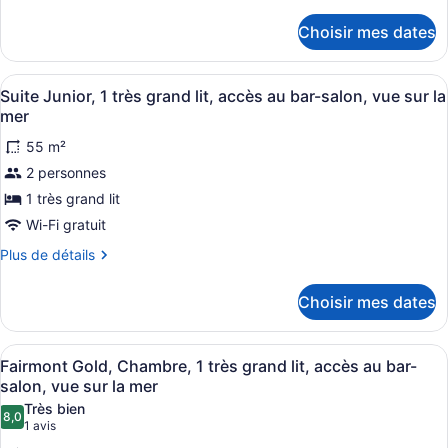
de
King,
détails
Choisir mes dates
Suite,
pour
Fairmont
1
Gold
chambre,
Afficher
Suite Junior, 1 très grand lit, accè
4
King,
Suite Junior, 1 très grand lit, accès au bar-salon, vue sur la
accès
toutes
Suite,
mer
au
1
les
chambre,
55 m²
bar-
photos
accès
2 personnes
salon,
pour
au
vue
ce
1 très grand lit
bar-
salon,
sur
type
Wi-Fi gratuit
vue
la
de
sur
Plus
Plus de détails
mer
chambre :
la
de
Suite
mer
détails
Choisir mes dates
pour
Junior,
Suite
1
Junior,
Afficher
Une chambre d’hôtel dotée d’un grand
très
3
1
Fairmont Gold, Chambre, 1 très grand lit, accès au bar-
toutes
très
grand
salon, vue sur la mer
grand
les
lit,
Très bien
lit,
8,0
photos
8,0 sur 10
(1 avis)
accès
1 avis
accès
pour