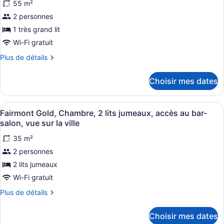
au
au
55 m²
ce
bar-
bar-
2 personnes
salon,
type
salon,
vue
1 très grand lit
de
vue
sur
Wi-Fi gratuit
chambre :
sur
la
Fairmont
mer
Plus
Plus de détails
la
de
Gold,
mer
détails
Chambre,
Choisir mes dates
pour
1
Fairmont
très
Gold,
Afficher
Une chambre d’hôtel avec deux lit
4
Chambre,
Fairmont Gold, Chambre, 2 lits jumeaux, accès au bar-
grand
toutes
1
salon, vue sur la ville
lit,
très
les
accès
grand
35 m²
photos
lit,
au
2 personnes
pour
accès
bar-
ce
2 lits jumeaux
au
salon,
bar-
type
Wi-Fi gratuit
vue
salon,
de
vue
Plus
Plus de détails
sur
chambre :
sur
de
la
Fairmont
la
détails
Choisir mes dates
mer
mer
pour
Gold,