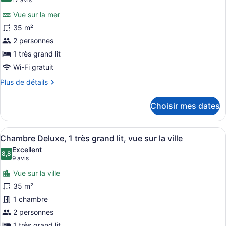
(17 avis)
photos
Vue sur la mer
pour
35 m²
ce
2 personnes
type
de
1 très grand lit
chambre :
Wi-Fi gratuit
Chambre
Plus
Plus de détails
Deluxe,
de
détails
1
Choisir mes dates
pour
très
Chambre
grand
Deluxe,
Afficher
Minibar, coffre-fort pour ordinateu
lit,
5
1
Chambre Deluxe, 1 très grand lit, vue sur la ville
toutes
très
vue
Excellent
grand
les
8,8
8,8 sur 10
sur
(9 avis)
9 avis
lit,
photos
la
vue
Vue sur la ville
pour
mer
sur
35 m²
ce
la
1 chambre
mer
type
de
2 personnes
chambre :
1 très grand lit