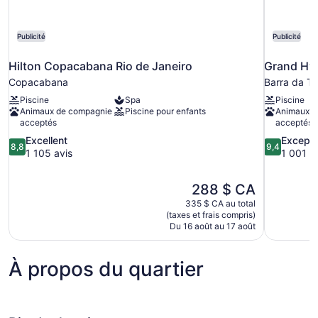
Publicité
Publicité
Hilton Copacabana Rio de Janeiro
Grand Hya
Copacabana
Barra da Ti
Piscine
Spa
Piscine
Animaux de compagnie
Piscine pour enfants
Animaux d
acceptés
acceptés
8.8
9.4
Excellent
Excepti
8,8
9,4
sur
sur
1 105 avis
1 001 a
10,
10,
Excellent,
Exceptionne
Le
288 $ CA
1 105 avis
1 001 avis
prix
335 $ CA au total
est
(taxes et frais compris)
de
Du 16 août au 17 août
288 $ CA
À propos du quartier