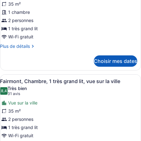
ce
ville
35 m²
type
1 chambre
de
2 personnes
chambre :
Fairmont
1 très grand lit
Gold,
Wi-Fi gratuit
Chambre,
Plus
Plus de détails
1
de
détails
très
Choisir mes dates
pour
grand
Fairmont
lit,
Gold,
Afficher
Minibar, coffre-fort pour ordinateu
accès
6
Chambre,
Fairmont, Chambre, 1 très grand lit, vue sur la ville
toutes
1
au
Très bien
très
les
8,4
8,4 sur 10
bar-
(31 avis)
31 avis
grand
photos
salon,
lit,
Vue sur la ville
pour
vue
accès
35 m²
ce
au
sur
2 personnes
bar-
type
la
salon,
de
1 très grand lit
ville
vue
chambre :
Wi-Fi gratuit
sur