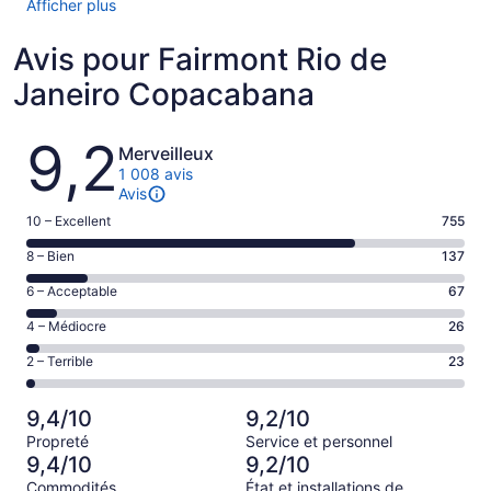
Afficher plus
Avis pour Fairmont Rio de
Janeiro Copacabana
Avis
9,2
Merveilleux
1 008 avis
Avis
Note
10 – Excellent
755
de 10
Note
8 – Bien
137
–
de 8
Excellent,
Note
6 – Acceptable
67
–
d’après
de 6
Bien,
Note
4 – Médiocre
26
755 avis
–
d’après
de 4
sur 1008.
Acceptable,
Note
2 – Terrible
23
137 avis
–
d’après
de 2
sur 1008.
Médiocre,
67 avis
–
d’après
9,4/10
9,2/10
sur 1008.
Terrible,
26 avis
Propreté
Service et personnel
d’après
sur 1008.
9,4/10
9,2/10
23 avis
Commodités
État et installations de