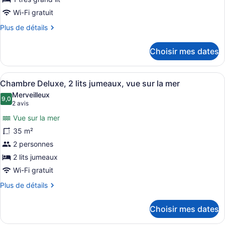
Chambre
Wi-Fi gratuit
Deluxe,
Plus
Plus de détails
1
de
très
détails
Choisir mes dates
pour
grand
Chambre
lit,
Deluxe,
Afficher
Une chambre d’hôtel avec deux lits,
vue
2
1
Chambre Deluxe, 2 lits jumeaux, vue sur la mer
toutes
sur
très
Merveilleux
grand
les
9,0
la
9,0 sur 10
(2 avis)
2 avis
lit,
photos
ville
vue
Vue sur la mer
pour
sur
35 m²
ce
la
2 personnes
ville
type
de
2 lits jumeaux
chambre :
Wi-Fi gratuit
Chambre
Plus
Plus de détails
Deluxe,
de
détails
2
Choisir mes dates
pour
lits
Chambre