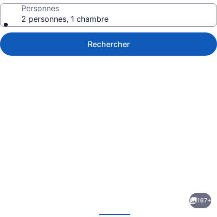
Personnes
2 personnes, 1 chambre
Rechercher
Galerie
de
photos
de
167+
l’hébergement
écédent
Suivant