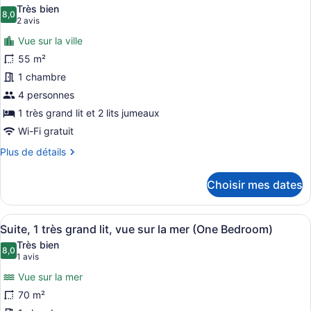
toutes
lits
sur
Très bien
jumeaux,
les
8,0
8,0 sur 10
la
(2 avis)
2 avis
vue
photos
ville
sur
Vue sur la ville
pour
la
55 m²
ce
ville
1 chambre
type
de
4 personnes
chambre :
1 très grand lit et 2 lits jumeaux
Suite
Wi-Fi gratuit
familiale,
Plus
Plus de détails
vue
de
sur
détails
Choisir mes dates
pour
la
Suite
ville
familiale,
Afficher
Suite, 1 très grand lit, vue sur la 
(1
6
vue
Suite, 1 très grand lit, vue sur la mer (One Bedroom)
toutes
King
sur
Très bien
la
les
8,0
Bed
8,0 sur 10
(1 avis)
1 avis
ville
photos
&
(1
Vue sur la mer
pour
2
King
70 m²
ce
Bed
Twin