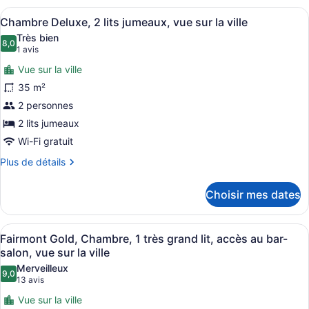
jumeaux,
Deluxe,
Afficher
Une chambre d’hôtel avec deux lits
vue
5
2
Chambre Deluxe, 2 lits jumeaux, vue sur la ville
toutes
lits
sur
Très bien
jumeaux,
les
8,0
8,0 sur 10
la
(1 avis)
1 avis
vue
photos
mer
sur
Vue sur la ville
pour
la
35 m²
ce
mer
2 personnes
type
de
2 lits jumeaux
chambre :
Wi-Fi gratuit
Chambre
Plus
Plus de détails
Deluxe,
de
détails
2
Choisir mes dates
pour
lits
Chambre
jumeaux,
Deluxe,
Afficher
Minibar, coffre-fort pour ordinateu
vue
7
2
Fairmont Gold, Chambre, 1 très grand lit, accès au bar-
toutes
lits
sur
salon, vue sur la ville
jumeaux,
les
la
Merveilleux
vue
9,0
photos
9,0 sur 10
(13 avis)
13 avis
ville
sur
pour
la
Vue sur la ville