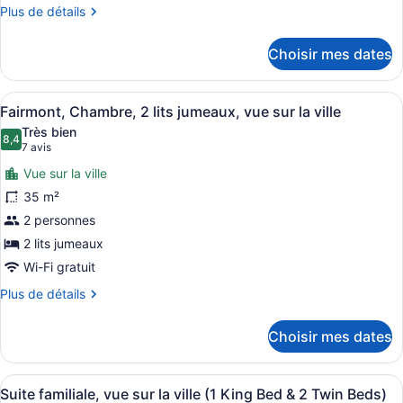
Fairmont,
la
Plus
Plus de détails
ville
Chambre,
de
détails
1
Choisir mes dates
pour
très
Fairmont,
grand
Chambre,
Afficher
Une chambre d’hôtel avec deux lit
lit,
4
1
Fairmont, Chambre, 2 lits jumeaux, vue sur la ville
toutes
très
vue
Très bien
grand
les
8,4
8,4 sur 10
sur
(7 avis)
7 avis
lit,
photos
la
vue
Vue sur la ville
pour
ville
sur
35 m²
ce
la
2 personnes
ville
type
de
2 lits jumeaux
chambre :
Wi-Fi gratuit
Fairmont,
Plus
Plus de détails
Chambre,
de
détails
2
Choisir mes dates
pour
lits
Fairmont,
jumeaux,
Chambre,
Afficher
Une chambre d’hôtel avec un lit, d
vue
12
2
Suite familiale, vue sur la ville (1 King Bed & 2 Twin Beds)