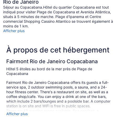
Rio de Janeiro
Séjour au Copacabana.Hôtel du quartier Copacabana est tout
indiqué pour visiter Plage de Copacabana et Avenida Atlântica,
situés à 5 minutes de marche. Plage d'Ipanema et Centre
commercial Shopping Cassino Atlantico se trouvent également à
moins de 1 km.
Afficher plus
À propos de cet hébergement
Fairmont Rio de Janeiro Copacabana
Hôtel 5 étoiles au bord de la mer près de Plage de
Copacabana
Fairmont Rio de Janeiro Copacabana offers its guests a full-
service spa, 2 outdoor swimming pools, a sauna, and a 24-
hour fitness center. There's a restaurant on site, as well as a
coffee shop/cafe. You can enjoy a drink at one of the bars,
which include 2 bars/lounges and a poolside bar. A computer
station is on site and WiFi is free in public spaces.
There are 13 meeting rooms available. Spa services, a
Afficher plus
terrace, and multilingual staff are also featured at the luxury