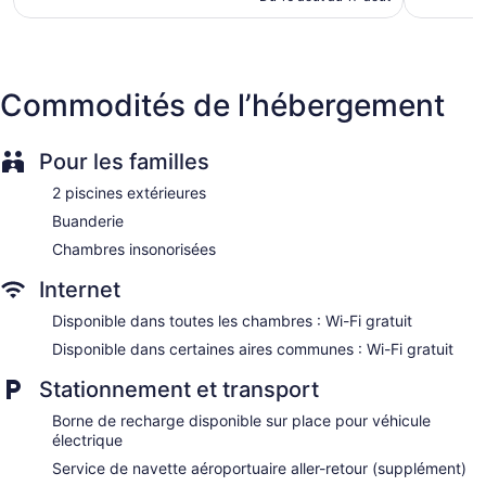
288 $ CA
Front desk (24 hours)
Staff is multilingual
Storage area for luggage
Commodités de l’hébergement
Front-desk safe
Concierge
Wedding services available
Pour les familles
Terrace
2 piscines extérieures
Garden
Buanderie
Beauty salon
Chambres insonorisées
Computer for guest use
Internet
Newspapers in lobby (free)
Disponible dans toutes les chambres : Wi-Fi gratuit
ATM
Disponible dans certaines aires communes : Wi-Fi gratuit
Onsite shopping
Bellhop
Stationnement et transport
Elevator
Borne de recharge disponible sur place pour véhicule
No smoking on site
électrique
Lockers available
Service de navette aéroportuaire aller-retour (supplément)