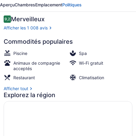
Fairmont
Aperçu
Chambres
Emplacement
Politiques
Rio
de
Avis
Merveilleux
9,2
9,2 sur 10 –
Janeiro
Afficher les 1 008 avis
Copacabana
Commodités populaires
2 piscines extérieures, accès possi
Piscine
Spa
Animaux de compagnie
Wi-Fi gratuit
acceptés
Restaurant
Climatisation
Afficher tout
Explorez la région