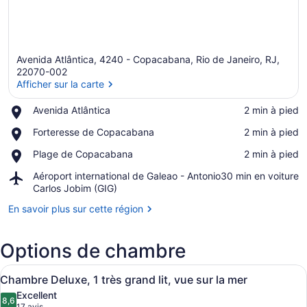
Avenida Atlântica, 4240 - Copacabana, Rio de Janeiro, RJ,
22070-002
Afficher sur la carte
Place,
Avenida Atlântica
‪2 min à pied‬
Afficher sur la carte
Avenida
Place,
Forteresse de Copacabana
‪2 min à pied‬
Atlântica
Forteresse
Place,
Plage de Copacabana
‪2 min à pied‬
de
Plage
Copacabana
Airport,
Aéroport international de Galeao - Antonio
‪30 min en voiture‬
de
Aéroport
Carlos Jobim (GIG)
Copacabana
international
En savoir plus sur cette région
de
Galeao
-
Options de chambre
Antonio
Carlos
Afficher
Minibar, coffre-fort pour ordinateu
Jobim
5
Chambre Deluxe, 1 très grand lit, vue sur la mer
toutes
(GIG)
Excellent
les
8,6
8,6 sur 10
17 avis