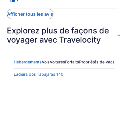
Afficher tous les avis
Explorez plus de façons de
voyager avec Travelocity
Hébergements
Vols
Voitures
Forfaits
Propriétés de vacances
A
Ladeira dos Tabajaras 140