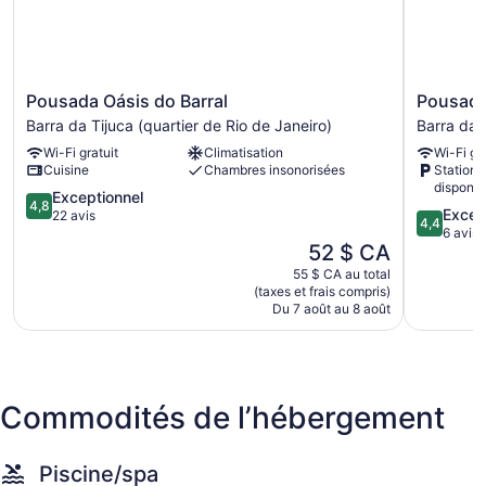
Pousada
Pousada
Pousada Oásis do Barral
Pousada 
Oásis
Paraiso
Barra da Tijuca (quartier de Rio de Janeiro)
Barra da 
do
Barra
Wi-Fi gratuit
Climatisation
Wi-Fi gra
Barral
da
Cuisine
Chambres insonorisées
Station
Barra
Tijuca
disponib
da
4.8
Barra
Exceptionnel
4,8
4.4
Excell
Tijuca
sur
da
22 avis
4,4
sur
6 avis
(quartier
5,
Tijuca
Le
52 $ CA
5,
de
Exceptionnel,
(quartier
prix
Excellent,
Rio
22 avis
de
55 $ CA au total
est
6 avis
(taxes et frais compris)
de
Rio
de
Du 7 août au 8 août
Janeiro)
de
52 $ CA
Janeiro)
Commodités de l’hébergement
Piscine/spa