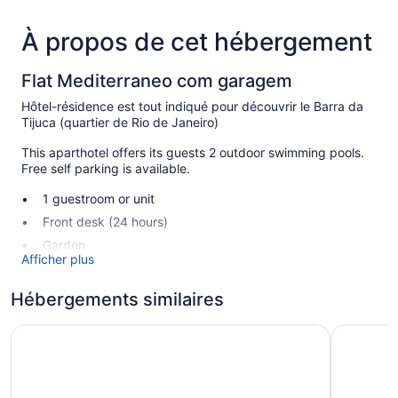
À propos de cet hébergement
Flat Mediterraneo com garagem
Hôtel-résidence est tout indiqué pour découvrir le Barra da
Tijuca (quartier de Rio de Janeiro)
This aparthotel offers its guests 2 outdoor swimming pools.
Free self parking is available.
1 guestroom or unit
Front desk (24 hours)
Garden
Afficher plus
Cet hôtel-résidence à Rio de Janeiro offre gratuitement un
accès à Internet sans fil (vitesse de 250 Mb/s ou plus (pour
Hébergements similaires
3 à 5 pers. ou jusqu’à 10 appareils). L'entretien ménager est
assuré sur demande.
Pousada Oásis do Barral
Pousada P