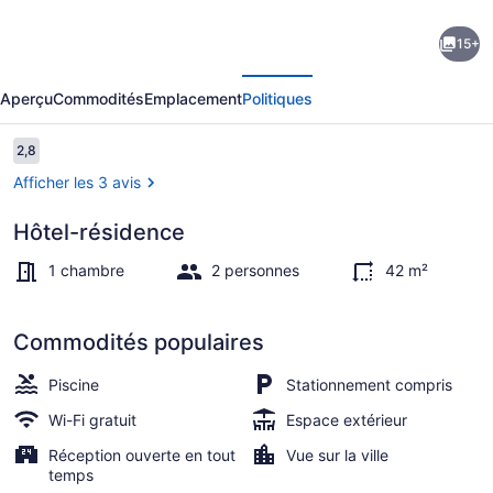
de
15+
l’hébergement
écédent
Suivant
Flat
Aperçu
Commodités
Emplacement
Politiques
Mediterraneo
com
Avis
2,8
2,8 sur 10 –
garagem
Afficher les 3 avis
Hôtel-résidence
Réception
1 chambre
2 personnes
42 m²
Commodités populaires
Piscine
Stationnement compris
Wi-Fi gratuit
Espace extérieur
Réception ouverte en tout
Vue sur la ville
temps