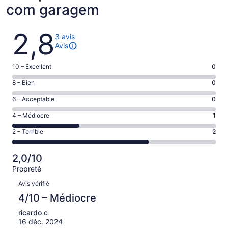
com garagem
Avis
2,8
3 avis
Avis
Note
10 – Excellent
0
de 10
Note
8 – Bien
0
–
de 8
Excellent,
Note
6 – Acceptable
0
–
d’après
de 6
Bien,
Note
4 – Médiocre
1
0 avis
–
d’après
de 4
sur 3.
Acceptable,
Note
2 – Terrible
2
0 avis
–
d’après
de 2
sur 3.
Médiocre,
0 avis
–
d’après
2,0/10
sur 3.
Terrible,
1 avis
Propreté
d’après
sur 3.
Avis
2 avis
Avis vérifié
sur 3.
4/10 – Médiocre
ricardo c
16 déc. 2024