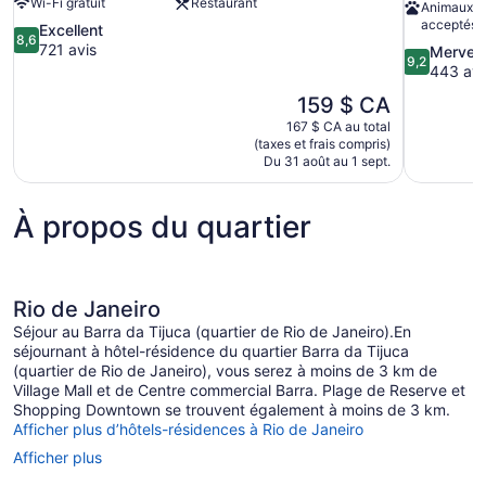
Wi-Fi gratuit
Restaurant
Animaux d
acceptés
8.6
Excellent
8,6
sur
721 avis
9.2
Merveil
9,2
10,
sur
443 avi
Excellent,
10,
Le
159 $ CA
721 avis
Merveilleux
prix
167 $ CA au total
443 avis
est
(taxes et frais compris)
de
Du 31 août au 1 sept.
159 $ CA
À propos du quartier
Rio de Janeiro
Séjour au Barra da Tijuca (quartier de Rio de Janeiro).En
séjournant à hôtel-résidence du quartier Barra da Tijuca
(quartier de Rio de Janeiro), vous serez à moins de 3 km de
Village Mall et de Centre commercial Barra. Plage de Reserve et
Shopping Downtown se trouvent également à moins de 3 km.
Afficher plus d’hôtels-résidences à Rio de Janeiro
Afficher plus