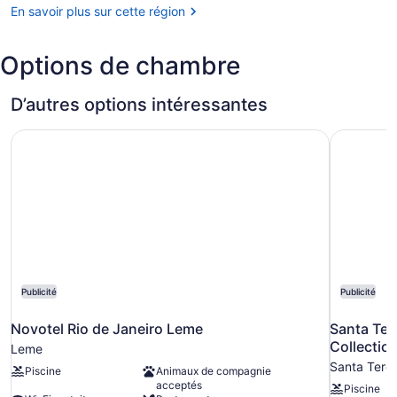
En savoir plus sur cette région
de
Galeao
-
Options de chambre
Antonio
Carlos
Jobim
D’autres options intéressantes
(GIG)
Novotel Rio de Janeiro Leme
Santa Ter
Publicité
Publicité
Novotel Rio de Janeiro Leme
Santa Ter
Collectio
Leme
Santa Tere
Piscine
Animaux de compagnie
acceptés
Piscine