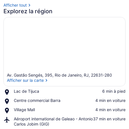
Afficher tout
Explorez la région
Av. Gastão Sengés, 395, Rio de Janeiro, RJ, 22631-280
Afficher sur la carte
Place,
Lac de Tijuca
‪6 min à pied‬
Lac
Afficher sur la carte
Place,
Centre commercial Barra
‪4 min en voiture‬
de
Centre
Tijuca
Place,
Village Mall
‪4 min en voiture‬
commercial
Village
Barra
Airport,
Aéroport international de Galeao - Antonio
‪37 min en voiture‬
Mall
Aéroport
Carlos Jobim (GIG)
international