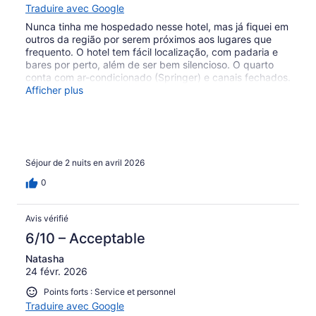
Traduire avec Google
Nunca tinha me hospedado nesse hotel, mas já fiquei em
outros da região por serem próximos aos lugares que
frequento. O hotel tem fácil localização, com padaria e
bares por perto, além de ser bem silencioso. O quarto
conta com ar-condicionado (Springer) e canais fechados.
Fiquei no quarto 409, que tinha uma vista para o elevado
Afficher plus
que dá acesso ao Túnel Rebouças. O café da manhã é
bem servido e satisfatório. A garagem é coberta e fácil
de estacionar. Nada a reclamar, voltei outras vezes.
Obrigado.
Séjour de 2 nuits en avril 2026
0
Avis vérifié
6/10 – Acceptable
Natasha
24 févr. 2026
Points forts : Service et personnel
Traduire avec Google