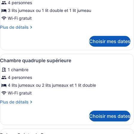
pour
4 personnes
ce
3 lits jumeaux ou 1 lit double et 1 lit jumeau
type
Wi-Fi gratuit
de
Plus
Plus de détails
chambre :
de
Chambre
détails
Choisir mes dates
triple
pour
Chambre
supérieure
triple
Afficher
Une chambre d’hôtel avec deux lits 
5
supérieure
Chambre quadruple supérieure
toutes
1 chambre
les
photos
4 personnes
pour
4 lits jumeaux ou 2 lits jumeaux et 1 lit double
ce
Wi-Fi gratuit
type
Plus
Plus de détails
de
de
chambre :
détails
Choisir mes dates
pour
Chambre
Chambre
quadruple
quadruple
Afficher
Une chambre d’hôtel avec deux lits,
supérieure
supérieure