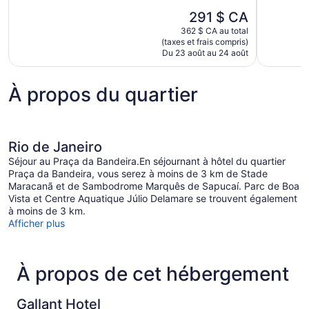
Exceptionnel,
Excellent,
Le
291 $ CA
1 001 avis
1 105 avis
prix
362 $ CA au total
est
(taxes et frais compris)
de
Du 23 août au 24 août
291 $ CA
À propos du quartier
Rio de Janeiro
Séjour au Praça da Bandeira.En séjournant à hôtel du quartier
Praça da Bandeira, vous serez à moins de 3 km de Stade
Maracanã et de Sambodrome Marquês de Sapucaí. Parc de Boa
Vista et Centre Aquatique Júlio Delamare se trouvent également
à moins de 3 km.
Afficher plus
À propos de cet hébergement
Gallant Hotel