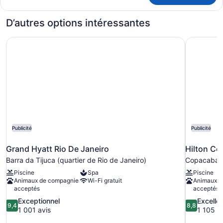
Triple
Triple
Room
Room
D’autres options intéressantes
Deluxe
Deluxe
Grand Hyatt Rio De Janeiro
Hilton Co
Publicité
Publicité
Grand Hyatt Rio De Janeiro
Hilton Co
Barra da Tijuca (quartier de Rio de Janeiro)
Copacaban
Piscine
Spa
Piscine
Animaux de compagnie
Wi-Fi gratuit
Animaux d
acceptés
acceptés
9.4
8.8
Exceptionnel
Excelle
9,4
8,8
sur
sur
1 001 avis
1 105 a
10,
10,