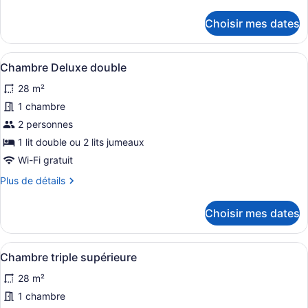
de
Chambre
détails
Choisir mes dates
quadruple
pour
Chambre
Deluxe
quadruple
Afficher
Une chambre d’hôtel avec un lit, u
6
Deluxe
Chambre Deluxe double
toutes
28 m²
les
photos
1 chambre
pour
2 personnes
ce
1 lit double ou 2 lits jumeaux
type
Wi-Fi gratuit
de
Plus
Plus de détails
chambre :
de
Chambre
détails
Choisir mes dates
Deluxe
pour
Chambre
double
Deluxe
Afficher
Une chambre d’hôtel avec deux lits
5
double
Chambre triple supérieure
toutes
28 m²
les
photos
1 chambre