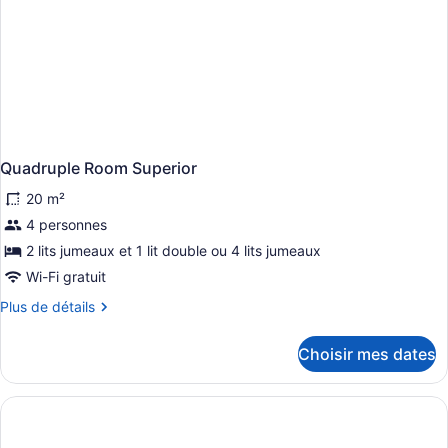
Quadruple Room Superior
20 m²
4 personnes
2 lits jumeaux et 1 lit double ou 4 lits jumeaux
Wi-Fi gratuit
Plus
Plus de détails
de
détails
Choisir mes dates
pour
Quadruple
Room
Superior