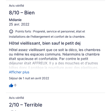
Avis vérifié
8/10 – Bien
Mélanie
25 avr. 2022
Points forts : Propreté, service et personnel, état et
installations de l’hébergement et confort de la chambre.
Hôtel vieillissant, bien sauf le petit dej
Hôtel assez vieillissant que ce soit la déco, les chambres
ou même les espaces communs. Néanmoins la chambre
était spacieuse et confortable. Par contre le petit
déjeuner était AFFREUX. Il y a des mouches et d'autres
bêtes donc il protège la nourriture avec des plastiques.
Les oeufs brouillés pas cuits, pas beaucoup de choix...
Afficher plus
C'était vraiment pas terrible à ce niveau
Séjour de 1 nuit en avril 2022
0
Avis vérifié
2/10 – Terrible