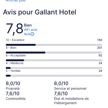
Afficher plus
Avis pour Gallant Hotel
Avis
7,8
Bien
491 avis
Avis
Note
10 – Excellent
150
de 10
Note
8 – Bien
201
–
de 8
Excellent,
Note
6 – Acceptable
92
–
d’après
de 6
Bien,
Note
4 – Médiocre
24
150 avis
–
d’après
de 4
sur 491.
Acceptable,
Note
2 – Terrible
24
201 avis
–
d’après
de 2
sur 491.
Médiocre,
92 avis
–
d’après
8,0/10
8,0/10
sur 491.
Terrible,
24 avis
Propreté
Service et personnel
d’après
sur 491.
7,6/10
7,6/10
24 avis
Commodités
État et installations de
sur 491.
l’hébergement