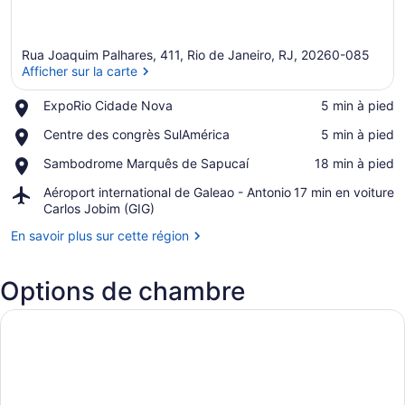
Rua Joaquim Palhares, 411, Rio de Janeiro, RJ, 20260-085
Afficher sur la carte
Place,
ExpoRio Cidade Nova
‪5 min à pied‬
ExpoRio
Afficher sur la carte
Place,
Centre des congrès SulAmérica
‪5 min à pied‬
Cidade
Centre
Nova
Place,
Sambodrome Marquês de Sapucaí
‪18 min à pied‬
des
Sambodrome
congrès
Airport,
Aéroport international de Galeao - Antonio
‪17 min en voiture‬
Marquês
SulAmérica
Aéroport
Carlos Jobim (GIG)
de
international
Sapucaí
En savoir plus sur cette région
de
Galeao
-
Options de chambre
Antonio
Carlos
Jobim
(GIG)