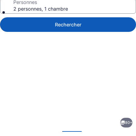
Personnes
2 personnes, 1 chambre
Rechercher
Galerie
de
photos
de
80+
l’hébergement
écédent
Suivant
Gallant