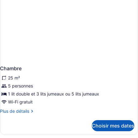
Chambre
25 m²
5 personnes
1 lit double et 3 lits jumeaux ou 5 lits jumeaux
Wi-Fi gratuit
Plus
Plus de détails
de
détails
Choisir mes dates
pour
Chambre