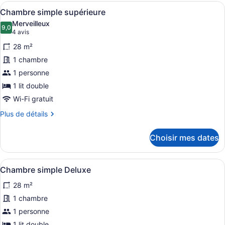
Afficher
Une chambre d’hôtel avec un grand 
4
Chambre simple supérieure
toutes
Merveilleux
les
9,0
9,0 sur 10
(4 avis)
4 avis
photos
28 m²
pour
1 chambre
ce
1 personne
type
de
1 lit double
chambre :
Wi-Fi gratuit
Chambre
Plus
Plus de détails
simple
de
détails
supérieure
Choisir mes dates
pour
Chambre
simple
Afficher
Une chambre d’hôtel avec deux lits, 
5
supérieure
Chambre simple Deluxe
toutes
28 m²
les
photos
1 chambre
pour
1 personne
ce
1 lit double