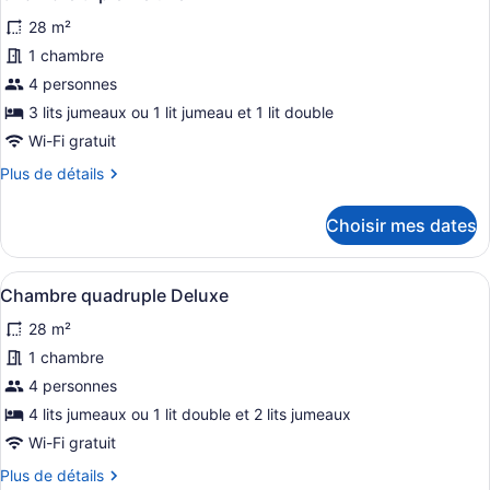
toutes
28 m²
les
photos
1 chambre
pour
4 personnes
ce
3 lits jumeaux ou 1 lit jumeau et 1 lit double
type
Wi-Fi gratuit
de
Plus
Plus de détails
chambre :
de
Chambre
détails
Choisir mes dates
triple
pour
Chambre
Deluxe
triple
Afficher
Une chambre d’hôtel avec deux lits
5
Deluxe
Chambre quadruple Deluxe
toutes
28 m²
les
photos
1 chambre
pour
4 personnes
ce
4 lits jumeaux ou 1 lit double et 2 lits jumeaux
type
Wi-Fi gratuit
de
Plus
Plus de détails
chambre :