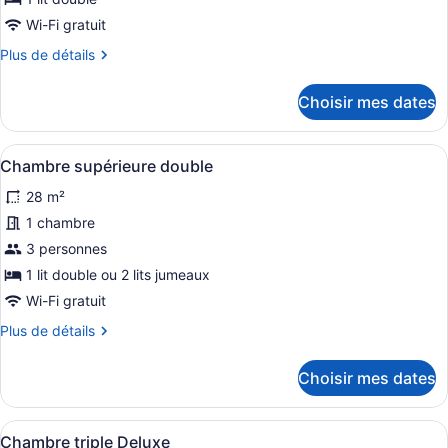
type
Wi-Fi gratuit
de
Plus
Plus de détails
chambre :
de
Chambre
détails
Choisir mes dates
simple
pour
Chambre
Deluxe
simple
Afficher
Une chambre d’hôtel avec un lit, u
4
Deluxe
Chambre supérieure double
toutes
28 m²
les
photos
1 chambre
pour
3 personnes
ce
1 lit double ou 2 lits jumeaux
type
Wi-Fi gratuit
de
Plus
Plus de détails
chambre :
de
Chambre
détails
Choisir mes dates
supérieure
pour
Chambre
double
supérieure
Afficher
Une chambre d’hôtel avec deux lits
5
double
Chambre triple Deluxe