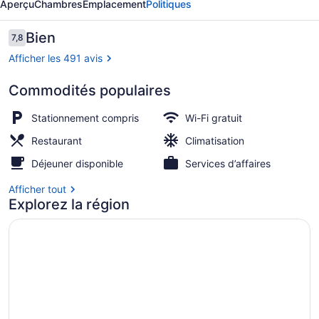
Aperçu
Chambres
Emplacement
Politiques
Hotel
Avis
Bien
7,8
7,8 sur 10 –
Afficher les 491 avis
Commodités populaires
Service de café
Stationnement compris
Wi-Fi gratuit
Restaurant
Climatisation
Déjeuner disponible
Services d’affaires
Afficher tout
Explorez la région