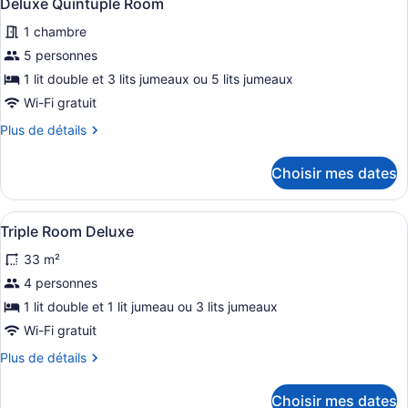
5
Deluxe Quintuple Room
toutes
1 chambre
les
photos
5 personnes
pour
1 lit double et 3 lits jumeaux ou 5 lits jumeaux
ce
Wi-Fi gratuit
type
Plus
Plus de détails
de
de
chambre :
détails
Choisir mes dates
pour
Deluxe
Deluxe
Quintuple
Quintuple
Afficher
Minibar, espace de travail pour ord
Room
4
Room
Triple Room Deluxe
toutes
33 m²
les
photos
4 personnes
pour
1 lit double et 1 lit jumeau ou 3 lits jumeaux
ce
Wi-Fi gratuit
type
Plus
Plus de détails
de
de
chambre :
détails
Choisir mes dates
pour