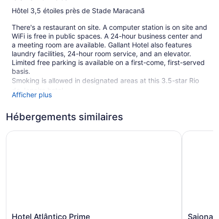
Hôtel 3,5 étoiles près de Stade Maracanã
There's a restaurant on site. A computer station is on site and
WiFi is free in public spaces. A 24-hour business center and
a meeting room are available. Gallant Hotel also features
laundry facilities, 24-hour room service, and an elevator.
Limited free parking is available on a first-come, first-served
basis.
Smoking is allowed in designated areas at this 3.5-star Rio
de Janeiro hotel.
Afficher plus
85 guestrooms or units
Hébergements similaires
Business center (24 hours)
Conference space
Hotel Atlântico Prime
Saionara 
Breakfast available (surcharge)
Self-service laundry
Front desk (24 hours)
Storage area for luggage
Elevator
Smoking in designated areas
Hotel
Saionara
Hotel Atlântico Prime
Saionara