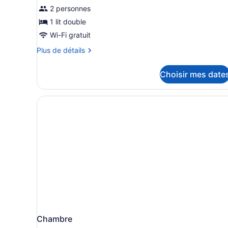
pour
2 personnes
ce
1 lit double
type
Wi-Fi gratuit
de
Plus
Plus de détails
chambre :
de
Appartement,
détails
Choisir mes date
1
pour
Appartement,
chambre
1
chambre
Chambre