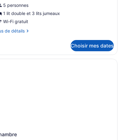
our
5 personnes
e
1 lit double et 3 lits jumeaux
ype
Wi-Fi gratuit
e
us
us de détails
hambre :
ppartement
tails
Choisir mes dates
ur
partement
hambre