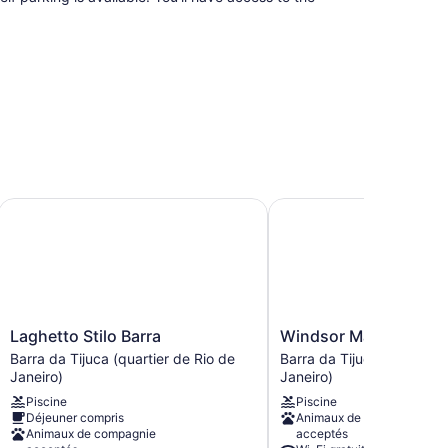
Laghetto Stilo Barra
Windsor Marapendi
Laghetto
Windsor
Laghetto Stilo Barra
Windsor Marapendi
Stilo
Marapendi
Barra da Tijuca (quartier de Rio de
Barra da Tijuca (quartier 
Barra
Barra
Janeiro)
Janeiro)
Barra
da
Piscine
Piscine
da
Tijuca
Déjeuner compris
Animaux de compagnie
Tijuca
(quartier
Animaux de compagnie
acceptés
t cafetière-théière. Les chambres ont un balcon. Les
(quartier
de