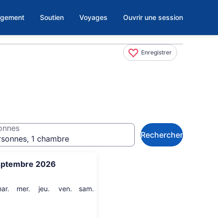
rgement
Soutien
Voyages
Ouvrir une session
Enregistrer
onnes
Rechercher
rsonnes, 1 chambre
eptembre 2026
i
mardi
mercredi
jeudi
vendredi
samedi
ar.
mer.
jeu.
ven.
sam.