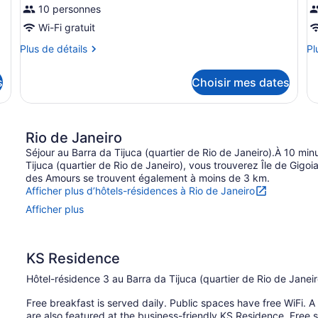
10 personnes
Wi-Fi gratuit
Plus
Pl
Plus de détails
Pl
de
de
détails
dé
s
Choisir mes dates
pour
po
Chambre
C
Rio de Janeiro
Séjour au Barra da Tijuca (quartier de Rio de Janeiro).À 10 mi
Tijuca (quartier de Rio de Janeiro), vous trouverez Île de Gig
des Amours se trouvent également à moins de 3 km.
Afficher plus d’hôtels-résidences à Rio de Janeiro
Afficher plus
KS Residence
Hôtel-résidence 3 au Barra da Tijuca (quartier de Rio de Janeir
Free breakfast is served daily. Public spaces have free WiFi. A 
are also featured at the business-friendly KS Residence. Free se