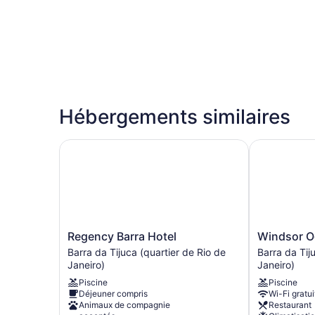
Hébergements similaires
Regency Barra Hotel
Windsor Oce
Regency
Windsor
Regency Barra Hotel
Windsor O
Barra
Oceanico
Barra da Tijuca (quartier de Rio de
Barra da Tij
Hotel
Barra
Janeiro)
Janeiro)
Barra
da
Piscine
Piscine
da
Tijuca
Déjeuner compris
Wi-Fi gratui
Tijuca
(quartier
Animaux de compagnie
Restaurant
(quartier
de