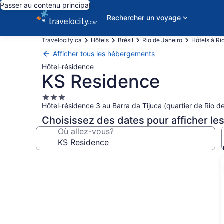
Passer au contenu principal
Rechercher un voyage
Travelocity.ca
Hôtels
Brésil
Rio de Janeiro
Hôtels à Ri
Afficher tous les hébergements
Hôtel-résidence
KS Residence
Hébergement
Hôtel-résidence 3 au Barra da Tijuca (quartier de Rio d
3.0 étoiles
Choisissez des dates pour afficher les
Où allez-vous?
Galerie
de
photos
de
l’hébergement