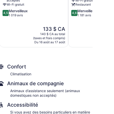
acceptés
Wi-Fi gratuit
 avec chaînes par câble. Cet hôtel-résidence
de
Rio
Wi-Fi gratuit
Restaurant
ine ou cuisinette pourvue de : réfrigérateur, surface
Rio
de
4.5
4.6
Merveilleux
Merveilleux
e de bain comprend : douche, articles de toilette
de
Janeiro)
4,5
4,6
sur
sur
1 019 avis
1 181 avis
Janeiro)
5,
5,
onnexion sans fil. Les commodités suivantes sont
Merveilleux,
Merveilleux,
suré tous les jours.
Le
L
133 $ CA
1 019 avis
1 181 avis
prix
p
140 $ CA au total
189
est
e
(taxes et frais compris)
(taxes et
de
d
Du 16 août au 17 août
Du 8 
133 $ CA
1
Confort
Climatisation
Animaux de compagnie
Animaux d’assistance seulement (animaux
domestiques non acceptés)
Accessibilité
Si vous avez des besoins particuliers en matière