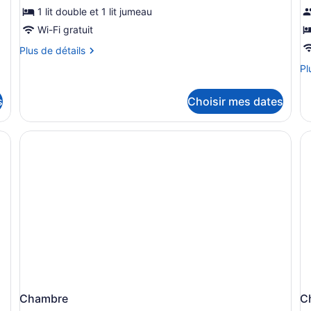
pour
p
1 lit double et 1 lit jumeau
ce
c
Wi-Fi gratuit
type
t
Plus
Plus de détails
de
d
de
Pl
Pl
chambre :
c
détails
de
pour
Appartement,
A
dé
Appartement,
s
Choisir mes dates
2
po
2
Ap
chambres
chambres
Chambre
C