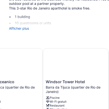
outdoor pool at a partner property.
This 3-star Rio de Janeiro aparthotel is smoke free.
1 building
10 guestrooms or units
Afficher plus
3 levels
To-go breakfast (free)
Self-service laundry
Front desk (24 hours)
anico
Windsor Tower Hotel
Express check-in
Express check-out
Storage area for luggage
Front-desk safe
Tour and ticket information
Windsor
ceanico
Windsor Tower Hotel
Tower
Garden
uca (quartier de Rio de
Barra da Tijuca (quartier de Rio de
Hotel
Janeiro)
Elevator
Barra
Piscine
da
No smoking on site
t
Wi-Fi gratuit
Tijuca
Restaurant
KS Residence possède 10 climatisées dotées de : coffre-fort e
(quartier