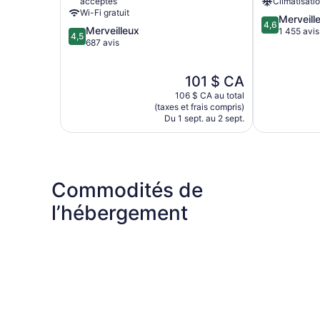
acceptés
Climatisati
de
Rio
Wi-Fi gratuit
4.6
Merveill
Rio
de
4,6
4.5
Merveilleux
sur
1 455 avis
de
Janeiro)
4,5
sur
687 avis
5,
Janeiro)
5,
Merveilleux,
Merveilleux,
1 455 avis
Le
101 $ CA
687 avis
prix
106 $ CA au total
est
(taxes et frais compris)
de
Du 1 sept. au 2 sept.
101 $ CA
Commodités de
l’hébergement