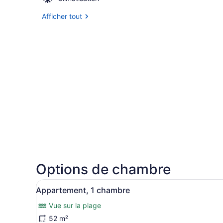
Afficher tout
Options de chambre
Afficher
Un coin repas avec une table
7
Appartement, 1 chambre
toutes
Vue sur la plage
les
photos
52 m²