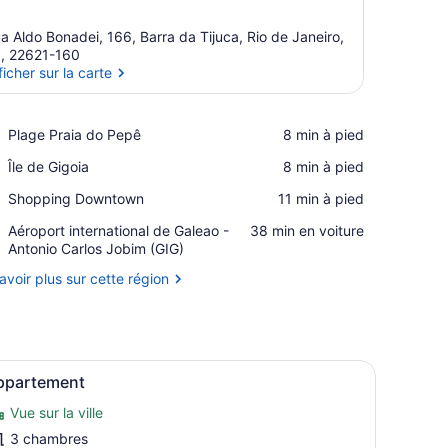
a Aldo Bonadei, 166, Barra da Tijuca, Rio de Janeiro,
, 22621-160
ficher sur la carte
Afficher sur la carte
Place,
Plage Praia do Pepê
‪8 min à pied‬
Plage
Place,
Île de Gigoia
‪8 min à pied‬
Praia
Île
do
Place,
Shopping Downtown
‪11 min à pied‬
de
Pepê
Shopping
Gigoia
Airport,
Aéroport international de Galeao -
‪38 min en voiture‬
Downtown
Aéroport
Antonio Carlos Jobim (GIG)
international
avoir plus sur cette région
de
Galeao
-
Antonio
Carlos
ble, des chaises et un tapis rouge.
fficher
Une chambre d’hôtel avec deux lits, un ta
Jobim
6
ppartement
outes
(GIG)
Vue sur la ville
es
hotos
3 chambres