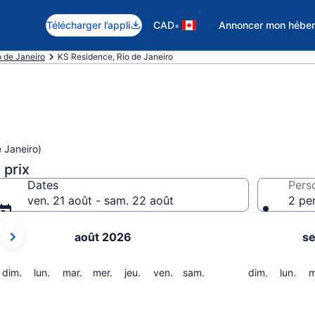
•
Télécharger l’appli
CAD
Annoncer mon hébe
o de Janeiro
KS Residence, Rio de Janeiro
e Janeiro)
 prix
Dates
Pers
ven. 21 août - sam. 22 août
2 pe
Les
août 2026
s
mois
affichés
sont
dimanche
lundi
mardi
mercredi
jeudi
vendredi
samedi
dimanche
lund
dim.
lun.
mar.
mer.
jeu.
ven.
sam.
dim.
lun.
m
August 2026
et
September 2026.