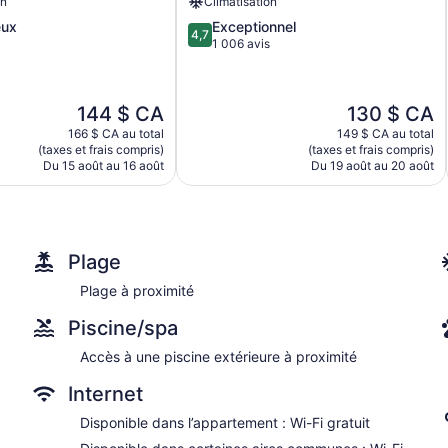
on
Climatisation
lits ont un matelas lit avec matelas Select Comfort. Téléviseur
de
4.7
eux
Exceptionnel
confortable étoiles propose des unités d'hébergement avec cuis
Rio
4,7
sur
1 006 avis
de cuisson, four à micro-ondes et coin cuisine distinct. La sall
de
5,
(gratuits) et séchoir à cheveux.
Janeiro)
Exceptionnel,
Les clients peuvent accéder à Internet gratuitement par une c
1 006 avis
offertes : un téléphone et un bureau. L'entretien ménager est as
Le
Le
144 $ CA
130 $ CA
prix
prix
166 $ CA au total
149 $ CA au total
est
est
(taxes et frais compris)
(taxes et frais compris)
de
de
Du 15 août au 16 août
Du 19 août au 20 août
144 $ CA
130 $ CA
Plage
Plage à proximité
Piscine/spa
Accès à une piscine extérieure à proximité
Internet
Disponible dans l’appartement : Wi-Fi gratuit