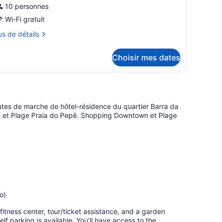
10 personnes
Wi-Fi gratuit
us
us de détails
tails
Choisir mes dates
ur
hambre
nutes de marche de hôtel-résidence du quartier Barra da
oia et Plage Praia do Pepê. Shopping Downtown et Plage
o)
fitness center, tour/ticket assistance, and a garden
lf parking is available. You'll have access to the