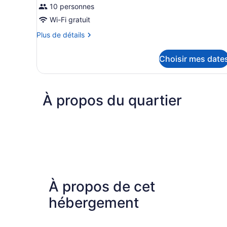
10 personnes
Wi-Fi gratuit
Plus
Plus de détails
de
détails
Choisir mes date
pour
Chambre
À propos du quartier
À propos de cet
hébergement