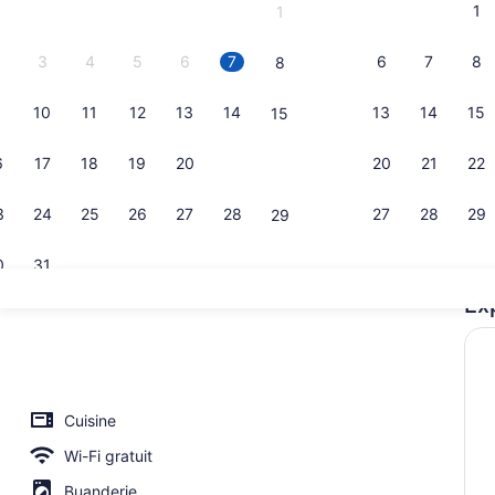
1
1
3
4
5
6
7
6
7
8
8
10
11
12
13
14
13
14
15
15
Intérieur de
6
17
18
19
20
21
20
21
22
22
3
24
25
26
27
28
27
28
29
29
0
31
Ex
Appartement
mporter gratuit tous les jours
Cuisine
Wi-Fi gratuit
Buanderie