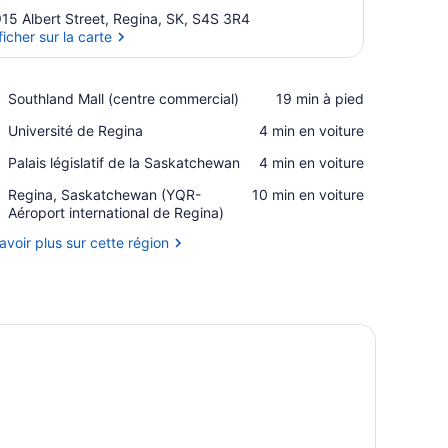
15 Albert Street, Regina, SK, S4S 3R4
ficher sur la carte
Afficher sur la carte
Place,
Southland Mall (centre commercial)
‪19 min à pied‬
Southland
Place,
Université de Regina
‪4 min en voiture‬
Mall
Université
(centre
Place,
Palais législatif de la Saskatchewan
‪4 min en voiture‬
de
commercial)
Palais
Regina
Airport,
Regina, Saskatchewan (YQR-
‪10 min en voiture‬
législatif
Regina,
Aéroport international de Regina)
de
Saskatchewan
la
avoir plus sur cette région
(YQR-
Saskatchewan
Aéroport
international
de
Regina)