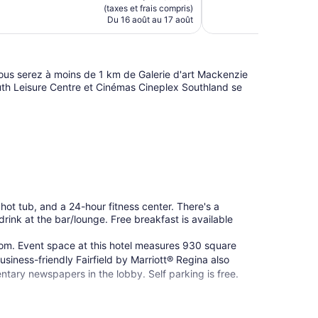
est
(taxes et frais compris)
de
Du 16 août au 17 août
105 $ CA
, vous serez à moins de 1 km de Galerie d'art Mackenzie
uth Leisure Centre et Cinémas Cineplex Southland se
 hot tub, and a 24-hour fitness center. There's a
drink at the bar/lounge. Free breakfast is available
oom. Event space at this hotel measures 930 square
iness-friendly Fairfield by Marriott® Regina also
tary newspapers in the lobby. Self parking is free.