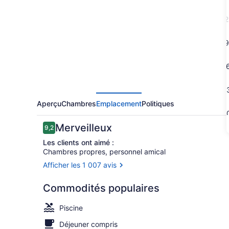
Fairfield
by
2
Marriott®
Regina
9
1
2
Aperçu
Chambres
Emplacement
Politiques
3
Avis
Merveilleux
9,2
9,2 sur 10 –
Les clients ont aimé :
Chambres propres, personnel amical
Afficher les 1 007 avis
Restaurant
Commodités populaires
Piscine
Déjeuner compris