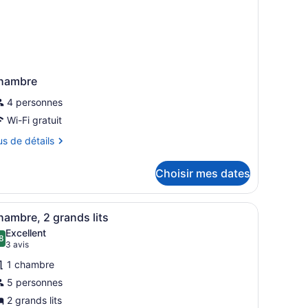
hambre
4 personnes
Wi-Fi gratuit
us
us de détails
tails
Choisir mes dates
ur
hambre
rideaux.
es tables de chevet, un bureau et une grande fenêtre avec des rideaux
fficher
Une chambre d’hôtel avec deux lits, une t
3
ambre, 2 grands lits
outes
Excellent
es
8
8,8 sur 10
(3 avis)
3 avis
hotos
1 chambre
our
5 personnes
e
2 grands lits
ype