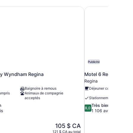
by Wyndham Regina
Motel 6 Regina, SK
Publicité
by Wyndham Regina
Motel 6 Regina, SK
Regina
Baignoire à remous
Déjeuner compris
ompris
Animaux de compagnie
acceptés
Stationnement compris
8.0
n
Très bien
8,0
sur
is
1 106 avis
10,
Très
Le
105 $ CA
bien,
prix
1 106 avis
121 $ CA au total