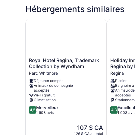
Hébergements similaires
Royal Hotel Regina, Trademark Collection by 
Holiday Inn 
Royal
Holiday
Royal Hotel Regina, Trademark
Holiday In
Hotel
Inn
Collection by Wyndham
Regina by
Regina,
Hotel
Parc Whitmore
Regina
Trademark
&
Déjeuner compris
Piscine
Collection
Suites
Animaux de compagnie
Baignoire à
by
Regina
acceptés
Animaux de
Wyndham
by
Wi-Fi gratuit
acceptés
Parc
IHG
Climatisation
Stationnem
Whitmore
Regina
4.5
4.3
Merveilleux
Excellen
4,5
4,3
sur
sur
1 903 avis
1 003 avi
5,
5,
Merveilleux,
Excellent,
Le
107 $ CA
1 903 avis
1 003 avis
prix
126 $ CA au total