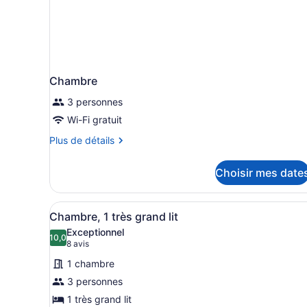
Chambre
3 personnes
Wi-Fi gratuit
Plus
Plus de détails
de
détails
Choisir mes date
pour
Chambre
Afficher
Une chambre d’hôtel avec un
2
Chambre, 1 très grand lit
toutes
Exceptionnel
les
10,0
10,0 sur 10
(8 avis)
8 avis
photos
1 chambre
pour
3 personnes
ce
1 très grand lit
type