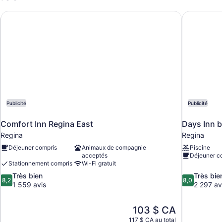
HG
Comfort Inn Regina East
Days Inn 
Publicité
Publicité
Comfort Inn Regina East
Days Inn 
Regina
Regina
Déjeuner compris
Animaux de compagnie
Piscine
acceptés
Déjeuner c
Stationnement compris
Wi-Fi gratuit
8.2
8.0
Très bien
Très bie
8,2
8,0
sur
sur
1 559 avis
2 297 av
10,
10,
Très
Très
Le
103 $ CA
bien,
bien,
prix
1 559 avis
2 297 avis
117 $ CA au total