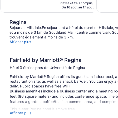
est
(taxes et frais compris)
de
Du 16 août au 17 août
103 $ CA
Regina
Séjour au Hillsdale.En séjournant à hôtel du quartier Hillsdale
et à moins de 3 km de Southland Mall (centre commercial). So
trouvent également à moins de 3 km.
Afficher plus
Fairfield by Marriott® Regina
Hôtel 3 étoiles près de Université de Regina
Fairfield by Marriott® Regina offers its guests an indoor pool, a
restaurant on site, as well as a snack bar/deli. You can enjoy a 
daily. Public spaces have free WiFi.
Business amenities include a business center and a meeting r
feet (86 square meters) and includes conference space. The bus
features a garden, coffee/tea in a common area, and complimen
This 3-star Regina hotel is smoke free.
Afficher plus