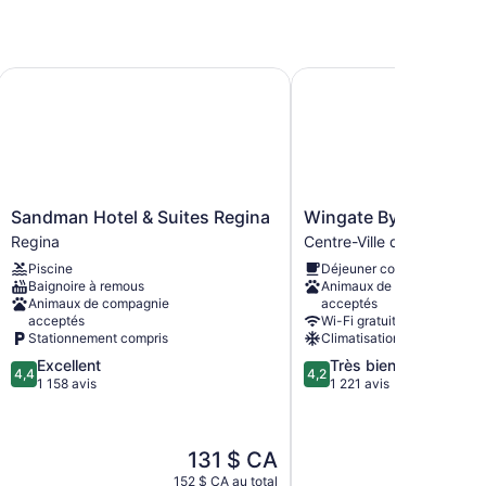
Sandman Hotel & Suites Regina
Wingate By Wyndham R
Sandman
Wingate
Sandman Hotel & Suites Regina
Wingate By Wyndham
Hotel
By
Regina
Centre-Ville de Regina
&
Wyndham
Piscine
Déjeuner compris
Suites
Regina
Baignoire à remous
Animaux de compagnie
Regina
Centre-
Animaux de compagnie
acceptés
Regina
Ville
acceptés
Wi-Fi gratuit
de
Stationnement compris
Climatisation
Regina
4.4
4.2
Excellent
Très bien
4,4
4,2
sur
sur
1 158 avis
1 221 avis
5,
5,
Excellent,
Très
1 158 avis
bien,
Le
L
131 $ CA
1 221 avis
prix
p
152 $ CA au total
142