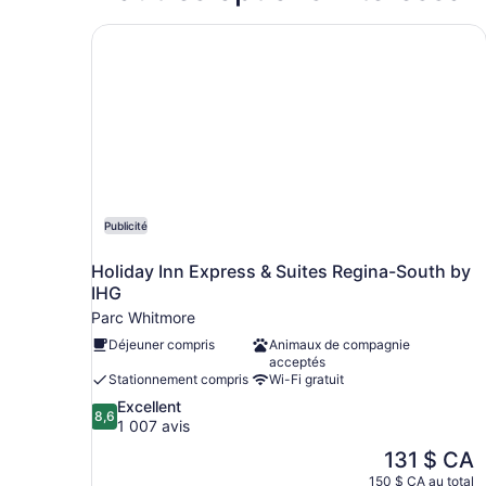
grand
et
lit
Holiday Inn Express & Suites Regina-South by I
1
et
canapé-
1
canapé-
lit
lit
Publicité
Holiday Inn Express & Suites Regina-South by
IHG
Parc Whitmore
Déjeuner compris
Animaux de compagnie
acceptés
Stationnement compris
Wi-Fi gratuit
8.6
Excellent
8,6
sur
1 007 avis
10,
Le
131 $ CA
Excellent,
prix
150 $ CA au total
1 007 avis