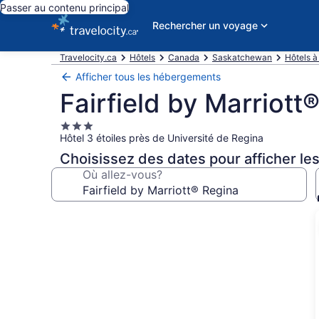
Passer au contenu principal
Rechercher un voyage
Travelocity.ca
Hôtels
Canada
Saskatchewan
Hôtels à
Afficher tous les hébergements
Fairfield by Marriott
Hébergement
Hôtel 3 étoiles près de Université de Regina
3.0 étoiles
Choisissez des dates pour afficher les
Où allez-vous?
Galerie
de
photos
de
l’hébergement