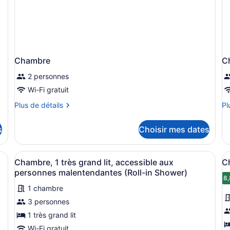
Chambre
C
2 personnes
Wi-Fi gratuit
Plus
Pl
Plus de détails
Pl
de
de
détails
dé
s
Choisir mes dates
pour
po
Chambre
C
 lit, des tables de chevet, un bureau et une grande fenêtre avec des 
Afficher
Une chambre d’hôtel avec un lit, d
A
2
Chambre, 1 très grand lit, accessible aux
Ch
toutes
t
personnes malentendantes (Roll-in Shower)
les
l
8,
1 chambre
photos
p
3 personnes
pour
p
ce
c
1 très grand lit
type
t
Wi-Fi gratuit