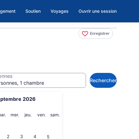
rgement
Soutien
Voyages
Ouvrir une session
Enregistrer
onnes
Rechercher
rsonnes, 1 chambre
eptembre 2026
i
mardi
mercredi
jeudi
vendredi
samedi
ar.
mer.
jeu.
ven.
sam.
2
3
4
5