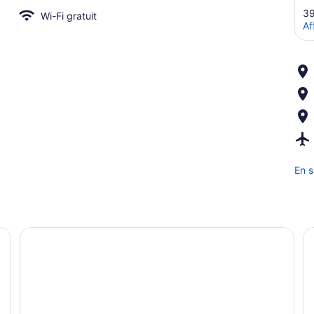
39
Wi-Fi gratuit
Af
En s