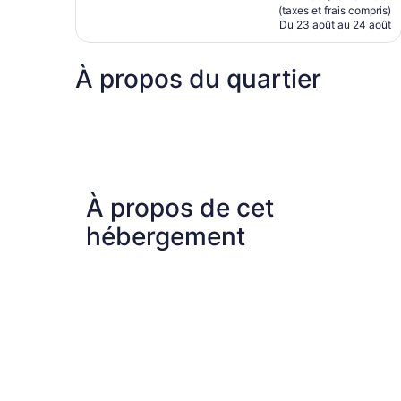
est
(taxes et frais compris)
de
Du 23 août au 24 août
131 $ CA
À propos du quartier
À propos de cet
hébergement