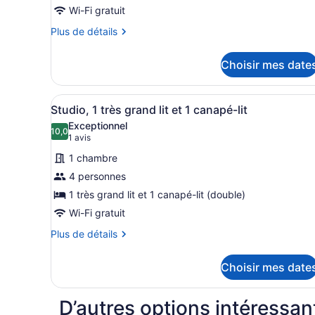
de
Wi-Fi gratuit
chambre :
Plus
Plus de détails
Chambre,
de
détails
1
Choisir mes date
pour
très
Chambre,
grand
1
Afficher
Une chambre d’hôtel avec un
3
très
lit
Studio, 1 très grand lit et 1 canapé-lit
toutes
grand
Exceptionnel
lit
les
10,0
10,0 sur 10
(1 avis)
1 avis
photos
1 chambre
pour
4 personnes
ce
1 très grand lit et 1 canapé-lit (double)
type
de
Wi-Fi gratuit
chambre :
Plus
Plus de détails
Studio,
de
détails
1
Choisir mes date
pour
très
Studio,
grand
1
D’autres options intéressan
très
lit