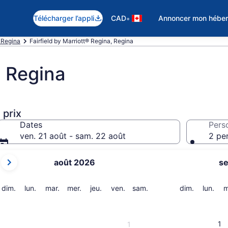
•
Télécharger l’appli
CAD
Annoncer mon hébe
 Regina
Fairfield by Marriott® Regina, Regina
® Regina
 prix
Dates
Pers
ven. 21 août - sam. 22 août
2 pe
Les
août 2026
s
mois
affichés
sont
dimanche
lundi
mardi
mercredi
jeudi
vendredi
samedi
dimanche
lund
dim.
lun.
mar.
mer.
jeu.
ven.
sam.
dim.
lun.
m
August 2026
et
September 2026.
1
1