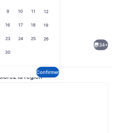
9
10
11
12
16
17
18
19
de l’hébergement
Piscine intérieure
23
24
25
26
34+
30
Confirmer
plorez la région
Extérieur