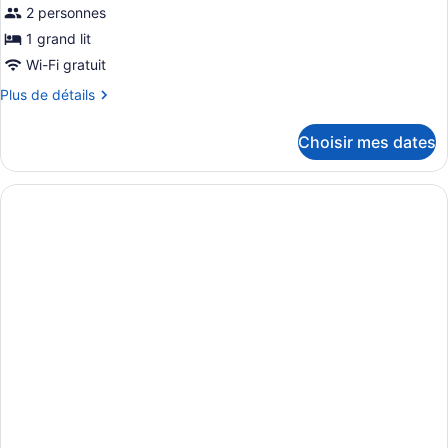
2 personnes
1 grand lit
Wi-Fi gratuit
Plus
Plus de détails
de
détails
Choisir mes dates
pour
Chambre