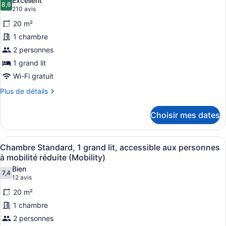
Excellent
lit,
les
8,6
8,6 sur 10
(210 avis)
210 avis
cuisinette
photos
20 m²
pour
1 chambre
ce
2 personnes
type
de
1 grand lit
chambre :
Wi-Fi gratuit
Chambre
Plus
Plus de détails
classique,
de
détails
1
Choisir mes dates
pour
grand
Chambre
lit
classique,
Afficher
Une chambre d’hôtel avec un grand l
9
1
Chambre Standard, 1 grand lit, accessible aux personnes
toutes
grand
à mobilité réduite (Mobility)
lit
les
Bien
7,4
photos
7,4 sur 10
(12 avis)
12 avis
pour
20 m²
ce
1 chambre
type
2 personnes
de