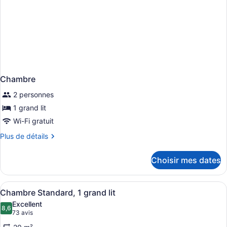
Chambre
2 personnes
1 grand lit
Wi-Fi gratuit
Plus
Plus de détails
de
détails
Choisir mes dates
pour
Chambre
Afficher
Une chambre d’hôtel avec un grand 
14
Chambre Standard, 1 grand lit
toutes
Excellent
les
8,6
8,6 sur 10
(73 avis)
73 avis
photos