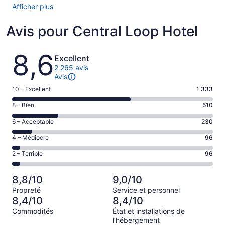
Afficher plus
Avis pour Central Loop Hotel
Avis
8,6
Excellent
2 265 avis
Avis
Note
10 – Excellent
1 333
de 10
Note
8 – Bien
510
–
de 8
Excellent,
Note
6 – Acceptable
230
–
d’après
de 6
Bien,
Note
4 – Médiocre
96
1333 avis
–
d’après
de 4
sur 2265.
Acceptable,
Note
2 – Terrible
96
510 avis
–
d’après
de 2
sur 2265.
Médiocre,
230 avis
–
d’après
8,8/10
9,0/10
sur 2265.
Terrible,
96 avis
Propreté
Service et personnel
d’après
sur 2265.
8,4/10
8,4/10
96 avis
Commodités
État et installations de
sur 2265.
l’hébergement