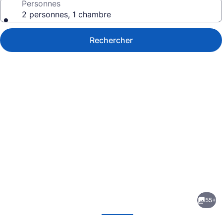
Personnes
2 personnes, 1 chambre
Rechercher
Galerie
de
photos
de
55+
l’hébergement
écédent
Suivant
Central