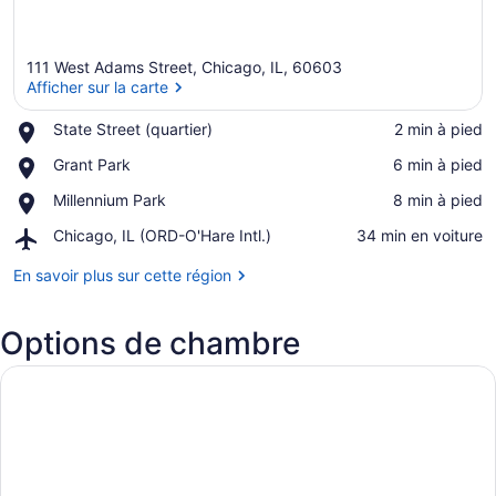
111 West Adams Street, Chicago, IL, 60603
Afficher sur la carte
Place,
State Street (quartier)
‪2 min à pied‬
State
Afficher sur la carte
Place,
Grant Park
‪6 min à pied‬
Street
Grant
(quartier)
Place,
Millennium Park
‪8 min à pied‬
Park
Millennium
Airport,
Chicago, IL (ORD-O'Hare Intl.)
‪34 min en voiture‬
Park
Chicago,
IL
En savoir plus sur cette région
(ORD-
O'Hare
Options de chambre
Intl.)