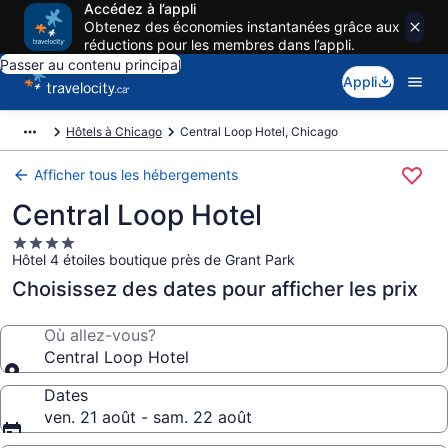
Accédez à l’appli
Obtenez des économies instantanées grâce aux
réductions pour les membres dans l’appli.
Passer au contenu principal
Appli
Hôtels à Chicago
Central Loop Hotel, Chicago
Afficher tous les hébergements
Central Loop Hotel
Hébergement
Hôtel 4 étoiles boutique près de Grant Park
4.0 étoiles
Choisissez des dates pour afficher les prix
Où allez-vous?
Central Loop Hotel
Dates
ven. 21 août - sam. 22 août