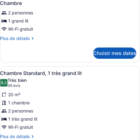
Chambre
2 personnes
1 grand lit
Wi-Fi gratuit
Plus
Plus de détails
de
détails
Choisir mes dates
pour
Chambre
Afficher
Une chambre d’hôtel avec un lit bi
10
Chambre Standard, 1 très grand lit
toutes
Très bien
les
8,2
8,2 sur 10
(36 avis)
36 avis
photos
20 m²
pour
1 chambre
ce
2 personnes
type
de
1 très grand lit
chambre :
Wi-Fi gratuit
Chambre
Plus
Plus de détails