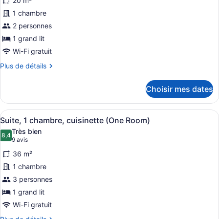
20 m²
pour
1 chambre
ce
2 personnes
type
de
1 grand lit
chambre :
Wi-Fi gratuit
Chambre
Plus
Plus de détails
Standard,
de
détails
1
Choisir mes dates
pour
grand
Chambre
lit
Standard,
Afficher
Une chambre d’hôtel avec un grand l
12
1
Suite, 1 chambre, cuisinette (One Room)
toutes
grand
Très bien
lit
les
8,4
8,4 sur 10
(9 avis)
9 avis
photos
36 m²
pour
1 chambre
ce
3 personnes
type
de
1 grand lit
chambre :
Wi-Fi gratuit
Suite,
Plus