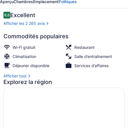
Aperçu
Chambres
Emplacement
Politiques
Loop
Hotel
Avis
Excellent
8,6
8,6 sur 10 –
Afficher les 2 265 avis
Commodités populaires
Boîte de nuit
Wi-Fi gratuit
Restaurant
Climatisation
Salle d’entraînement
Déjeuner disponible
Services d’affaires
Afficher tout
Explorez la région