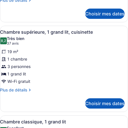
Plus de détails
1
de
détails
chambre,
Choisir mes dates
pour
cuisinette
Suite,
(One
1
Afficher
Une chambre d’hôtel avec un lit bi
Room)
8
chambre,
Chambre supérieure, 1 grand lit, cuisinette
toutes
cuisinette
Très bien
(One
les
8,2
8,2 sur 10
(37 avis)
37 avis
Room)
photos
19 m²
pour
1 chambre
ce
3 personnes
type
de
1 grand lit
chambre :
Wi-Fi gratuit
Chambre
Plus
Plus de détails
supérieure,
de
détails
1
Choisir mes dates
pour
grand
Chambre
lit,
supérieure,
Afficher
Une chambre d’hôtel avec un grand 
cuisinette
9
1
Chambre classique, 1 grand lit
toutes
grand