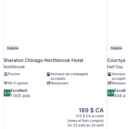
Publicité
Publicité
Sheraton Chicago Northbrook Hotel
Courtyard
Northbrook
Half Day
Piscine
Animaux de compagnie
Animaux d
acceptés
acceptés
Wi-Fi gratuit
Restaurant
Restauran
8.6
8.8
Excellent
Excelle
8,6
8,8
sur
sur
1 005 avis
434 avi
10,
10,
Excellent,
Excellent,
Le
189 $ CA
1 005 avis
434 avis
prix
213 $ CA au total
est
(taxes et frais compris)
de
Du 23 août au 24 août