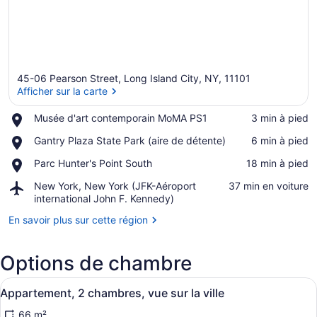
Formerly
Sonder
45-06 Pearson Street, Long Island City, NY, 11101
Afficher sur la carte
Place,
Musée d'art contemporain MoMA PS1
‪3 min à pied‬
Musée
Afficher sur la carte
Place,
Gantry Plaza State Park (aire de détente)
‪6 min à pied‬
d'art
Gantry
contemporain
Place,
Parc Hunter's Point South
‪18 min à pied‬
Plaza
MoMA
Parc
State
PS1
Airport,
New York, New York (JFK-Aéroport
‪37 min en voiture‬
Hunter's
Park
New
international John F. Kennedy)
Point
(aire
York,
South
de
En savoir plus sur cette région
New
détente)
York
(JFK-
Options de chambre
Aéroport
international
Afficher
Une chambre moderne avec un grand
John
9
Appartement, 2 chambres, vue sur la ville
toutes
F.
Kennedy)
66 m²