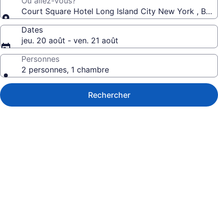
Où allez-vous?
Court Square Hotel Long Island City New York , Belvi
Dates
jeu. 20 août - ven. 21 août
Personnes
2 personnes, 1 chambre
Rechercher
Galerie
de