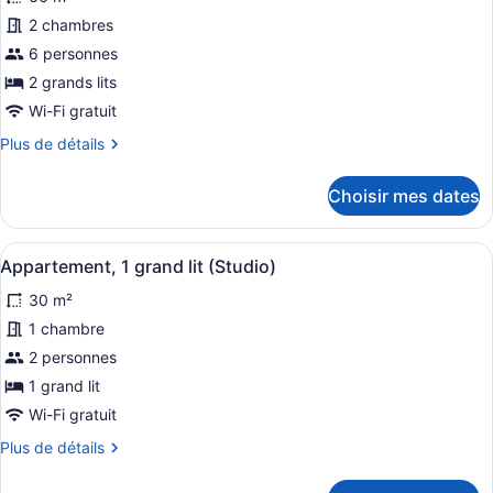
les
photos
2 chambres
pour
6 personnes
ce
2 grands lits
type
Wi-Fi gratuit
de
Plus
Plus de détails
chambre :
de
Appartement,
détails
Choisir mes dates
2
pour
Appartement,
chambres,
2
vue
Afficher
Une chambre moderne avec un grand l
10
chambres,
Appartement, 1 grand lit (Studio)
sur
toutes
vue
30 m²
la
sur
les
la
ville
photos
1 chambre
ville
pour
2 personnes
ce
1 grand lit
type
Wi-Fi gratuit
de
Plus
Plus de détails
chambre :
de
Appartement,
détails