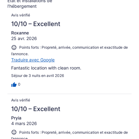
État et installations de
sur 422.
l’hébergement
Avis
Avis vérifié
10/10 – Excellent
Roxanne
25 avr. 2026
Points forts : Propreté, arrivée, communication et exactitude de
l’annonce.
Traduire avec Google
Fantastic location with clean room.
Séjour de 3 nuits en avril 2026
0
Avis vérifié
10/10 – Excellent
Pryia
4 mars 2026
Points forts : Propreté, arrivée, communication et exactitude de
l’annonce.