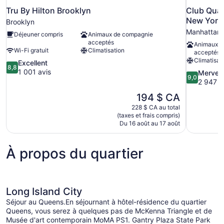
Tru By Hilton Brooklyn
Club Quar
New York
Brooklyn
Manhattan
Déjeuner compris
Animaux de compagnie
acceptés
Animaux d
Wi-Fi gratuit
Climatisation
acceptés
Climatisat
8.8
Excellent
8,8
sur
1 001 avis
9.0
Merveil
9,0
10,
sur
2 947 a
Excellent,
10,
Le
194 $ CA
1 001 avis
Merveilleux
prix
228 $ CA au total
2 947 avis
est
(taxes et frais compris)
de
Du 16 août au 17 août
194 $ CA
À propos du quartier
Long Island City
Séjour au Queens.En séjournant à hôtel-résidence du quartier
Queens, vous serez à quelques pas de McKenna Triangle et de
Musée d'art contemporain MoMA PS1. Gantry Plaza State Park