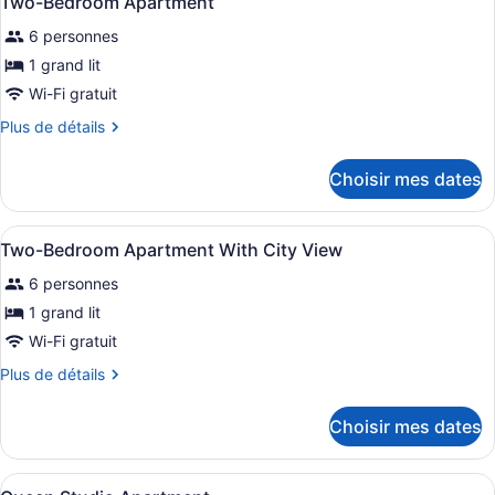
Two-Bedroom Apartment
toutes
lit
6 personnes
les
photos
1 grand lit
pour
Wi-Fi gratuit
ce
Plus
Plus de détails
type
de
de
détails
Choisir mes dates
pour
chambre :
Two-
Two-
Bedroom
Afficher
Une chambre d’hôtel avec un grand l
Bedroom
7
Apartment
Two-Bedroom Apartment With City View
toutes
Apartment
6 personnes
les
photos
1 grand lit
pour
Wi-Fi gratuit
ce
Plus
Plus de détails
type
de
de
détails
Choisir mes dates
pour
chambre :
Two-
Two-
Bedroom
Afficher
Une chambre moderne avec un grand 
Bedroom
7
Apartment