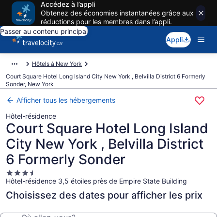
Accédez à l’appli
Obtenez des économies instantanées grâce aux
réductions pour les membres dans l’appli.
Passer au contenu principal
Appli
Hôtels à New York
Court Square Hotel Long Island City New York , Belvilla District 6 Formerly
Sonder, New York
Afficher tous les hébergements
Hôtel-résidence
Court Square Hotel Long Island
City New York , Belvilla District
6 Formerly Sonder
Hébergement
Hôtel-résidence 3,5 étoiles près de Empire State Building
3.5 étoiles
Choisissez des dates pour afficher les prix