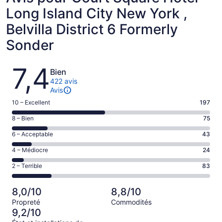
Long Island City New York ,
Belvilla District 6 Formerly
Sonder
Avis
7,4
Bien
422 avis
Avis
Note
10 – Excellent
197
de 10
Note
8 – Bien
75
–
de 8
Excellent,
Note
6 – Acceptable
43
–
d’après
de 6
Bien,
Note
4 – Médiocre
24
197 avis
–
d’après
de 4
sur 422.
Acceptable,
Note
2 – Terrible
83
75 avis
–
d’après
de 2
sur 422.
Médiocre,
43 avis
–
d’après
8,0/10
8,8/10
sur 422.
Terrible,
24 avis
Propreté
Commodités
d’après
sur 422.
9,2/10
83 avis