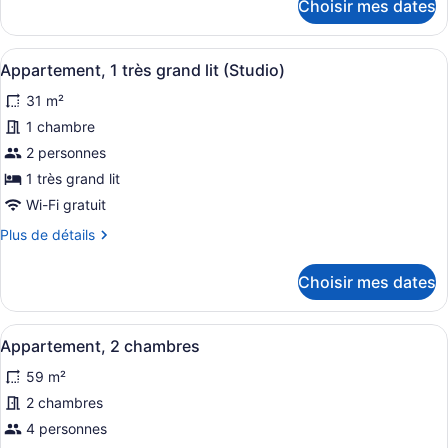
Choisir mes dates
1
pour
Appartement,
grand
1
lit
Afficher
Une chambre moderne avec un grand 
10
grand
Appartement, 1 très grand lit (Studio)
(Studio)
toutes
lit
31 m²
(Studio)
les
photos
1 chambre
pour
2 personnes
ce
1 très grand lit
type
Wi-Fi gratuit
de
Plus
Plus de détails
chambre :
de
Appartement,
détails
Choisir mes dates
1
pour
Appartement,
très
1
grand
Afficher
Un salon moderne comprenant un can
15
très
Appartement, 2 chambres
lit
toutes
grand
59 m²
(Studio)
lit
les
(Studio)
photos
2 chambres
pour
4 personnes