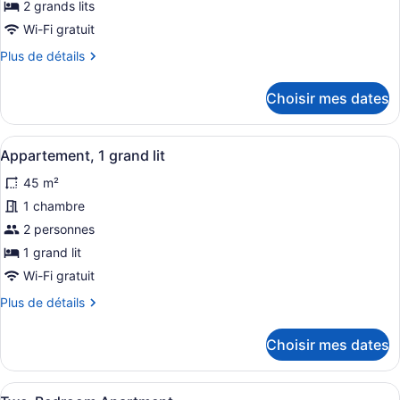
ce
2 grands lits
type
Wi-Fi gratuit
de
Plus
Plus de détails
chambre :
de
Appartement,
détails
Choisir mes dates
2
pour
Appartement,
chambres
2
Afficher
Une chambre moderne avec un grand
8
chambres
Appartement, 1 grand lit
toutes
45 m²
les
photos
1 chambre
pour
2 personnes
ce
1 grand lit
type
Wi-Fi gratuit
de
Plus
Plus de détails
chambre :
de
Appartement,
détails
Choisir mes dates
1
pour
Appartement,
grand
1
lit
Afficher
Une chambre d’hôtel avec un grand l
8
grand