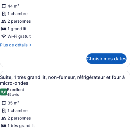
photos
44 m²
pour
1 chambre
ce
2 personnes
type
de
1 grand lit
chambre :
Wi-Fi gratuit
Chambre
Plus
Plus de détails
Deluxe
de
détails
Choisir mes dates
pour
Chambre
Deluxe
Afficher
Une chambre d’hôtel avec une tête 
11
Suite, 1 très grand lit, non-fumeur, réfrigérateur et four à
toutes
micro-ondes
les
Excellent
8,8
photos
8,8 sur 10
(49 avis)
49 avis
pour
35 m²
ce
1 chambre
type
2 personnes
de
1 très grand lit
chambre :