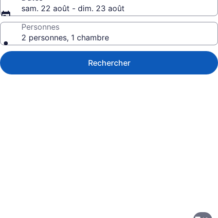
sam. 22 août - dim. 23 août
Personnes
2 personnes, 1 chambre
Rechercher
Galerie
de
photos
de