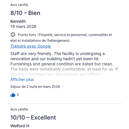
Avis vérifié
8/10 – Bien
Kenneth
19 mars 2026
Points forts : Propreté, service et personnel, commodités et
état et installations de l’hébergement.
Traduire avec Google
Staff are very friendly. The facility is undergoing a
renovation and our building hadn't yet been hit.
Furnishings and general condition are dated but clean.
The beds were remarkably comfortable, at least for us. If
staying downtown near the museum and official
buildings, you can't beat the location or the hotel itself.
Afficher plus
Séjour de 2 nuits en mars 2026
0
Avis vérifié
10/10 – Excellent
Welford H