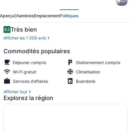
42+
l’hébergement
écédent
Suivant
The
Aperçu
Chambres
Emplacement
Politiques
Carson
City
Avis
Très bien
8,2
8,2 sur 10 –
Plaza
Afficher les 1 009 avis
Hotel
Commodités populaires
and
Salle de réunion
Event
Déjeuner compris
Stationnement compris
Center
Wi-Fi gratuit
Climatisation
Services d’affaires
Buanderie
Afficher tout
Explorez la région