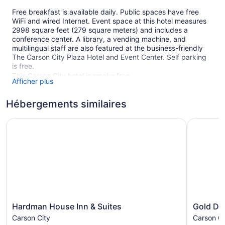
Free breakfast is available daily. Public spaces have free
WiFi and wired Internet. Event space at this hotel measures
2998 square feet (279 square meters) and includes a
conference center. A library, a vending machine, and
multilingual staff are also featured at the business-friendly
The Carson City Plaza Hotel and Event Center. Self parking
is free.
This Carson City hotel is smoke free.
Afficher plus
166 guestrooms or units
Hébergements similaires
3 levels
4 buildings
Hardman House Inn & Suites
Gold Dust
Meeting rooms
2998 sq ft of conference space
279 sq m of conference space
Continental breakfast (free)
Conference center
Self-service laundry
Hardman
Gold
Hardman House Inn & Suites
Gold Du
Front desk (24 hours)
House
Dust
Carson City
Carson Ci
Inn
West
Staff is multilingual