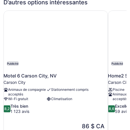
D’autres options intéressantes
2
grands
Motel 6 Carson City, NV
Home2 Sui
lits
Publicité
Publicité
Motel 6 Carson City, NV
Home2 Sui
Carson City
Carson City
Animaux de compagnie
Stationnement compris
Piscine
acceptés
Animaux d
Wi-Fi gratuit
Climatisation
acceptés
8.2
8.6
Très bien
Excelle
8,2
8,6
sur
sur
1 123 avis
59 avis
10,
10,
Très
Excellent,
Le
86 $ CA
bien,
59 avis