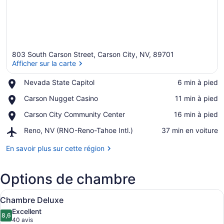
803 South Carson Street, Carson City, NV, 89701
Afficher sur la carte
Place,
Nevada State Capitol
‪6 min à pied‬
Nevada
Afficher sur la carte
Place,
Carson Nugget Casino
‪11 min à pied‬
State
Carson
Capitol
Place,
Carson City Community Center
‪16 min à pied‬
Nugget
Carson
Casino
Airport,
Reno, NV (RNO-Reno-Tahoe Intl.)
‪37 min en voiture‬
City
Reno,
Community
NV
En savoir plus sur cette région
Center
(RNO-
Reno-
Options de chambre
Tahoe
Intl.)
Afficher
Chambre Deluxe | Lit avec matelas 
18
Chambre Deluxe
toutes
Excellent
les
8,6
8,6 sur 10
(40 avis)
40 avis