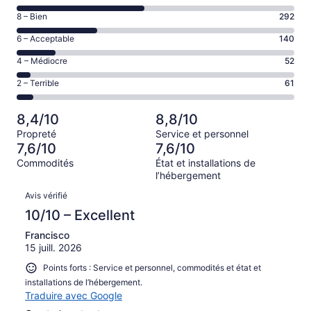
de 10
Note
8 – Bien
292
–
de 8
Excellent,
Note
6 – Acceptable
140
–
d’après
de 6
Bien,
Note
4 – Médiocre
52
464 avis
–
d’après
de 4
sur 1009.
Acceptable,
Note
2 – Terrible
61
292 avis
–
d’après
de 2
sur 1009.
Médiocre,
140 avis
–
d’après
8,4/10
8,8/10
sur 1009.
Terrible,
52 avis
Propreté
Service et personnel
d’après
sur 1009.
7,6/10
7,6/10
61 avis
Commodités
État et installations de
sur 1009.
l’hébergement
Avis
Avis vérifié
10/10 – Excellent
Francisco
15 juill. 2026
Points forts : Service et personnel, commodités et état et
installations de l’hébergement.
Traduire avec Google