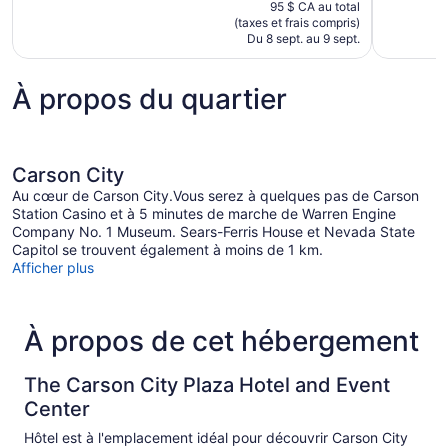
prix
1 123 avis
95 $ CA au total
est
(taxes et frais compris)
de
Du 8 sept. au 9 sept.
86 $ CA
À propos du quartier
Carson City
Au cœur de Carson City.Vous serez à quelques pas de Carson
Station Casino et à 5 minutes de marche de Warren Engine
Company No. 1 Museum. Sears-Ferris House et Nevada State
Capitol se trouvent également à moins de 1 km.
Afficher plus
À propos de cet hébergement
The Carson City Plaza Hotel and Event
Center
Hôtel est à l'emplacement idéal pour découvrir Carson City