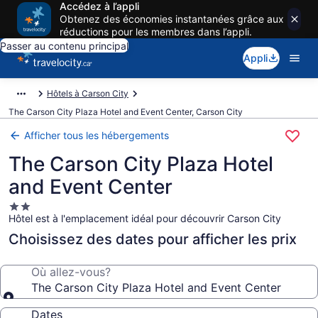
Accédez à l’appli
Obtenez des économies instantanées grâce aux
réductions pour les membres dans l’appli.
Passer au contenu principal
Appli
Hôtels à Carson City
The Carson City Plaza Hotel and Event Center, Carson City
Afficher tous les hébergements
The Carson City Plaza Hotel
and Event Center
Hébergement
Hôtel est à l'emplacement idéal pour découvrir Carson City
2.0 étoiles
Choisissez des dates pour afficher les prix
Où allez-vous?
The Carson City Plaza Hotel and Event Center
Dates