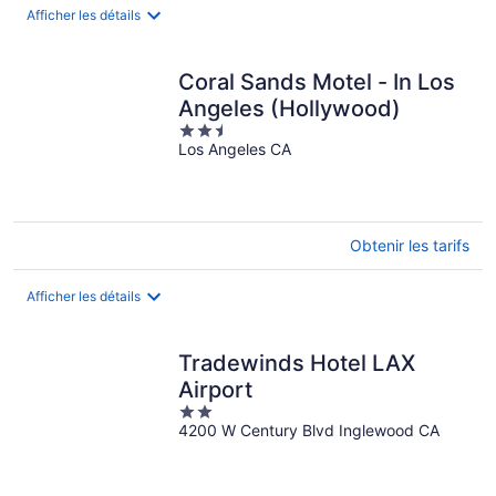
nuit
Afficher les détails
Coral Sands Motel - In Los
Angeles (Hollywood)
2.5
Los Angeles CA
out
of
5
Obtenir les tarifs
Afficher les détails
Tradewinds Hotel LAX
Airport
2
4200 W Century Blvd Inglewood CA
out
of
5