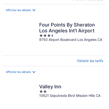
de 106 $ CA
par
nuit
Afficher les détails
Four Points By Sheraton
Los Angeles Int'l Airport
3.5
9750 Airport Boulevard Los Angeles CA
out
of
5
Obtenir les tarifs
Afficher les détails
Valley Inn
2
10621 Sepulveda Blvd Mission Hills CA
out
of
5