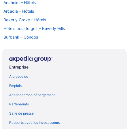
Anaheim – Hôtels
Arcadia – Hôtels
Beverly Grove – Hôtels
Hôtels pour le golf – Beverly Hills
Burbank – Condos
Burbank – Chaumières
Burbank – Hôtels
Complexes et hôtels avec casino – Centre-ville de Los Angeles
Entreprise
Hôtels de luxe – Centre-ville de Los Angeles
À propos de
Hôtels pour les familles – Centre-ville de Los Angeles
Emplois
Centre-Ville de Los Angeles – Hôtels
Annoncer mon hébergement
Est de Los Angeles – Hôtels
Partenariats
Glendale – Gîtes
Salle de presse
Glendale – Villas
Rapports avec les investisseurs
Hôtels-Boutiques – Hermosa Beach