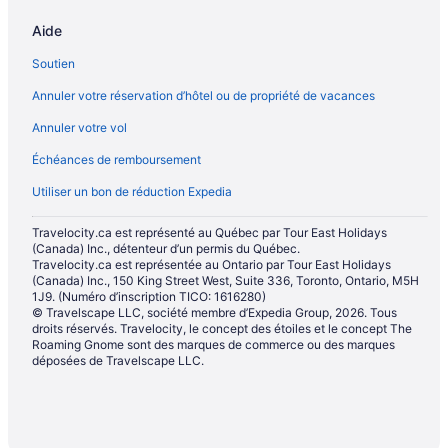
Complexes et hôtels tout inclus – Los Angeles
Aide
Los Angeles – Hôtels La Quinta Inn & Suites
Soutien
Hôtels avec parc aquatique – Los Angeles
Annuler votre réservation d’hôtel ou de propriété de vacances
Los Angeles – Hôtels
Annuler votre vol
Los Angeles – Villas
Échéances de remboursement
Los Feliz – Hôtels
Utiliser un bon de réduction Expedia
Malibu – Auberges de jeunesse
Malibu – Chalets rustiques
Travelocity.ca est représenté au Québec par Tour East Holidays
(Canada) Inc., détenteur d’un permis du Québec.
Complexes et hôtels au bord de la plage – Malibu
Travelocity.ca est représentée au Ontario par Tour East Holidays
(Canada) Inc., 150 King Street West, Suite 336, Toronto, Ontario, M5H
Malibu – Villas
1J9. (Numéro d’inscription TICO: 1616280)
Newport Beach – Hôtels
© Travelscape LLC, société membre d’Expedia Group, 2026. Tous
droits réservés. Travelocity, le concept des étoiles et le concept The
San Pedro – Auberges de jeunesse
Roaming Gnome sont des marques de commerce ou des marques
déposées de Travelscape LLC.
Santa Monica – Hôtels
Sofi Stadium – Hôtels à proximité
Upland – Hôtels