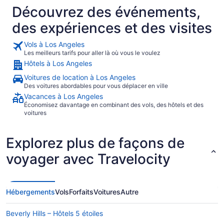
Découvrez des événements,
a très peu et elles sont très remplies. Pour retourner a
l'aéroport, pas de navette encore avant 45 min. Nous avons
des expériences et des visites
fini par aller prendre une navette d'un autre hôtel. A côté de
l'hôtel se trouve un McDo. Pratique pour manger un truc
rapide. Et à 5 min a pied il y a un Starbucks. Ça fonctionne
Vols à Los Angeles
24h/24. Je privilégierais plutôt un autre hôtel la prochaine
Les meilleurs tarifs pour aller là où vous le voulez
fois car les autres ont plus de navette."
Hôtels à Los Angeles
Voitures de location à Los Angeles
Des voitures abordables pour vous déplacer en ville
Vacances à Los Angeles
Économisez davantage en combinant des vols, des hôtels et des
voitures
Explorez plus de façons de
voyager avec Travelocity
Hébergements
Vols
Forfaits
Voitures
Autre
Beverly Hills – Hôtels 5 étoiles