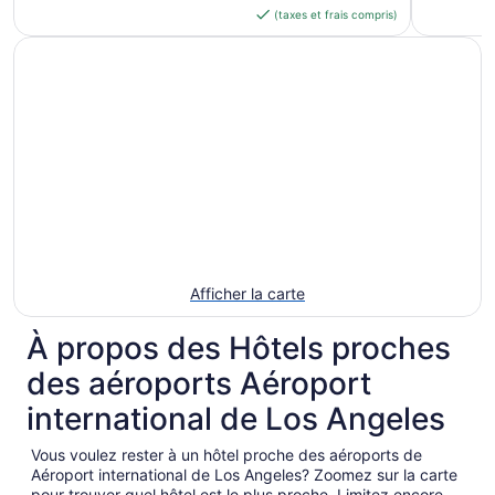
(taxes et frais compris)
de 192 $ CA
par
nuit
du 23
août
au 24
août
Afficher la carte
À propos des Hôtels proches
des aéroports Aéroport
international de Los Angeles
Vous voulez rester à un hôtel proche des aéroports de
Aéroport international de Los Angeles? Zoomez sur la carte
pour trouver quel hôtel est le plus proche. Limitez encore