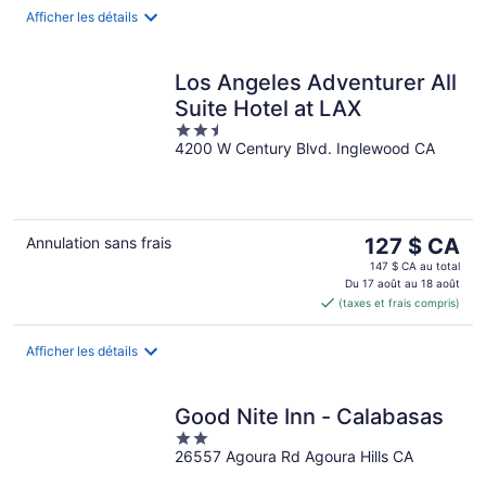
nuit
Afficher les détails
Los Angeles Adventurer All
Suite Hotel at LAX
2.5
4200 W Century Blvd. Inglewood CA
out
of
5
Le
Annulation sans frais
127 $ CA
prix
147 $ CA au total
est
Du 17 août au 18 août
(taxes et frais compris)
de 127 $ CA
par
nuit
Afficher les détails
Good Nite Inn - Calabasas
2
26557 Agoura Rd Agoura Hills CA
out
of