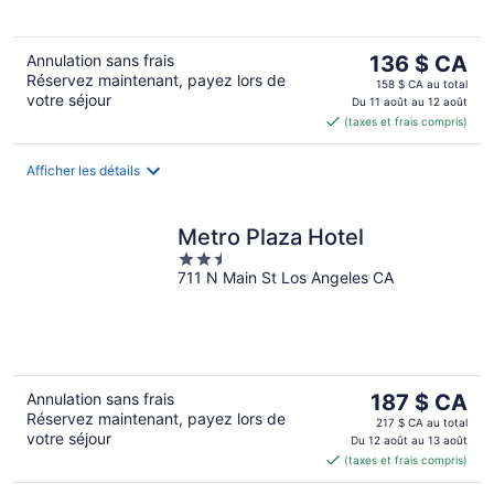
Le
Annulation sans frais
136 $ CA
Réservez maintenant, payez lors de
prix
158 $ CA au total
votre séjour
est
Du 11 août au 12 août
(taxes et frais compris)
de 136 $ CA
par
nuit
Afficher les détails
Metro Plaza Hotel
2.5
711 N Main St Los Angeles CA
out
of
5
Le
Annulation sans frais
187 $ CA
Réservez maintenant, payez lors de
prix
217 $ CA au total
votre séjour
est
Du 12 août au 13 août
(taxes et frais compris)
de 187 $ CA
par