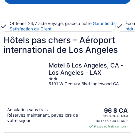
Obtenez 24/7 aide voyage, grâce à notre
Garantie de
Écon
Satisfaction du Client
rédu
Hôtels pas chers – Aéroport
international de Los Angeles
Motel 6 Los Angeles, CA -
Los Angeles - LAX
2
5101 W Century Blvd Inglewood CA
out
of
5
Le
Annulation sans frais
96 $ CA
Réservez maintenant, payez lors de
prix
111 $ CA au total
votre séjour
est
Du 17 août au 18 août
(taxes et frais compris)
de 96 $ CA
par