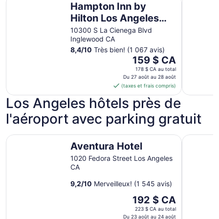
Hampton Inn by
Hilton Los Angeles
Airport LAX
10300 S La Cienega Blvd
Inglewood CA
8,4
/
10
Très bien! (1 067 avis)
Le
159 $ CA
prix
178 $ CA au total
est
Du 27 août au 28 août
(taxes et frais compris)
de 159 $ CA
par
Los Angeles hôtels près de
nuit
l'aéroport avec parking gratuit
du 27
août
au 28
Aventura Hotel
Cambria 
Aventura Hotel
août
1020 Fedora Street Los Angeles
CA
9,2
/
10
Merveilleux! (1 545 avis)
Le
192 $ CA
prix
223 $ CA au total
est
Du 23 août au 24 août