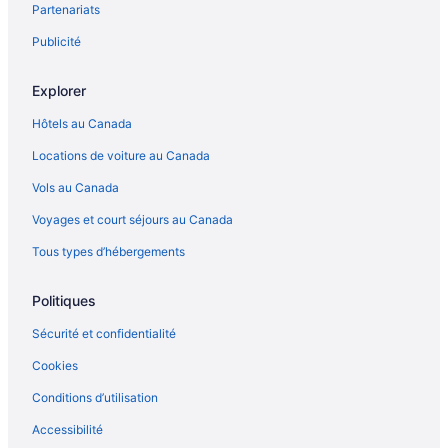
Partenariats
Hermosa Beach – Hôtels
Hollywood Boulevard – Hôtels à proximité
Publicité
Hôtels ouverts à la communauté LGBT – Hollywood
Explorer
Huntington Beach – Hôtels
Hôtels au Canada
Lennox – Hôtels Extended Stay America
Locations de voiture au Canada
Lennox – Hôtels
Vols au Canada
Little Tokyo – Hôtels
Voyages et court séjours au Canada
Long Beach – Chaumières
Long Beach – Habitations flottantes
Tous types d’hébergements
Los Angeles – Hôtels-résidences
Politiques
Los Angeles – Condos
Sécurité et confidentialité
Los Angeles – Chalets rustiques
Cookies
Complexes et hôtels au bord de la plage – Los Angeles
Conditions d’utilisation
Hôtels pour les familles – Los Angeles
Accessibilité
Hôtels ouverts à la communauté LGBT – Los Angeles