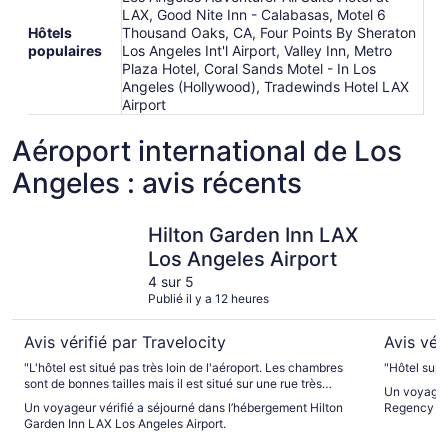
LAX, Good Nite Inn - Calabasas, Motel 6
Hôtels
Thousand Oaks, CA, Four Points By Sheraton
populaires
Los Angeles Int'l Airport, Valley Inn, Metro
Plaza Hotel, Coral Sands Motel - In Los
Angeles (Hollywood), Tradewinds Hotel LAX
Airport
Aéroport international de Los
Angeles : avis récents
Hilton Garden Inn LAX Los Angeles Airport
Hyatt Reg
Hilton Garden Inn LAX
Los Angeles Airport
4 sur 5
Publié il y a 12 heures
Avis vérifié par Travelocity
Avis vér
"L'hôtel est situé pas très loin de l'aéroport. Les chambres
"Hôtel supe
sont de bonnes tailles mais il est situé sur une rue très
Un voyageur
passante jour comme nuit et l'isolation n'est pas au top. On
Un voyageur vérifié a séjourné dans l’hébergement Hilton
Regency Los
entend tout. C'est bien juste pour une nuit quand on a un
Garden Inn LAX Los Angeles Airport.
avion. En revanche la navette est catastrophique. Nous
avons attendu plus d'une heure la navettea l'aéroport. Il y en