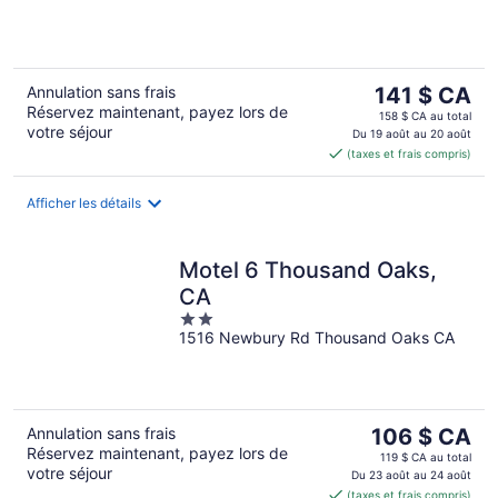
5
Le
Annulation sans frais
141 $ CA
Réservez maintenant, payez lors de
prix
158 $ CA au total
votre séjour
est
Du 19 août au 20 août
(taxes et frais compris)
de 141 $ CA
par
nuit
Afficher les détails
Motel 6 Thousand Oaks,
CA
2
1516 Newbury Rd Thousand Oaks CA
out
of
5
Le
Annulation sans frais
106 $ CA
Réservez maintenant, payez lors de
prix
119 $ CA au total
votre séjour
est
Du 23 août au 24 août
(taxes et frais compris)