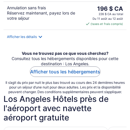
Le
Annulation sans frais
196 $ CA
Réservez maintenant, payez lors de
prix
226 $ CA au total
votre séjour
est
Du 11 août au 12 août
(taxes et frais compris)
de 196 $ CA
par
nuit
Afficher les détails
Vous ne trouvez pas ce que vous cherchez?
Consultez tous les hébergements disponibles pour cette
destination : Los Angeles.
Afficher tous les hébergements
Il s’agit du prix par nuit le plus bas trouvé au cours des 24 dernières heures
pour un séjour d’une nuit pour deux adultes. Les prix et la disponibilité
peuvent changer. Des conditions supplémentaires peuvent s’appliquer.
Los Angeles Hôtels près de
l'aéroport avec navette
aéroport gratuite
Hampton Inn by Hilton Los Angeles Airport LAX
Sonesta L