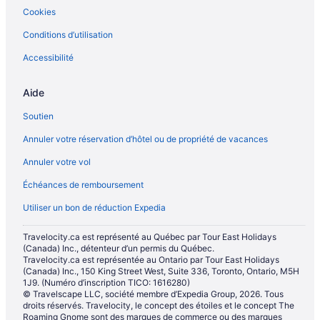
Cookies
Playa del Carmen – Condos
Conditions d’utilisation
Playa del Carmen – Cabanes dans les arbres
Accessibilité
Playa del Carmen – Chalets rustiques
Playa del Carmen – Complexes hôteliers
Aide
Playa del Carmen – Établissements d’agrotourisme
Soutien
Hôtels acceptant les animaux – Playa del Carmen
Annuler votre réservation d’hôtel ou de propriété de vacances
Hôtels-Boutiques – Playa del Carmen
Annuler votre vol
Complexes et hôtels avec casino – Playa del Carmen
Échéances de remboursement
Complexes et hôtels au bord de la plage – Playa del Carmen
Utiliser un bon de réduction Expedia
Hôtels pour le golf – Playa del Carmen
Hôtels ouverts à la communauté LGBT – Playa del Carmen
Travelocity.ca est représenté au Québec par Tour East Holidays
(Canada) Inc., détenteur d’un permis du Québec.
Complexes et hôtels tout inclus – Playa del Carmen
Travelocity.ca est représentée au Ontario par Tour East Holidays
(Canada) Inc., 150 King Street West, Suite 336, Toronto, Ontario, M5H
Hôtels pour les mariages – Playa del Carmen
1J9. (Numéro d’inscription TICO: 1616280)
Playa del Carmen – Hôtels Iberostar
© Travelscape LLC, société membre d’Expedia Group, 2026. Tous
droits réservés. Travelocity, le concept des étoiles et le concept The
Hôtels avec parc aquatique – Playa del Carmen
Roaming Gnome sont des marques de commerce ou des marques