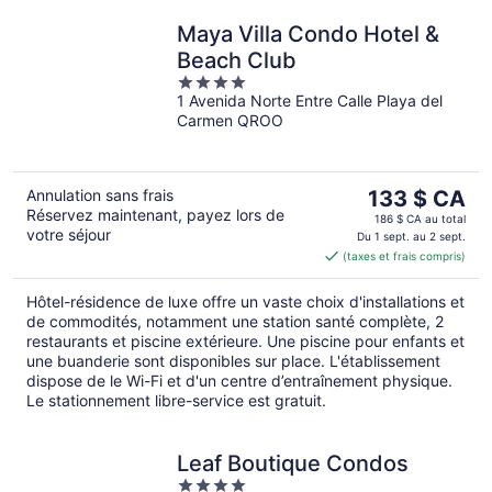
Maya Villa Condo Hotel &
Beach Club
4
1 Avenida Norte Entre Calle Playa del
out
Carmen QROO
of
5
Le
Annulation sans frais
133 $ CA
Réservez maintenant, payez lors de
prix
186 $ CA au total
votre séjour
est
Du 1 sept. au 2 sept.
(taxes et frais compris)
de 133 $ CA
par
Hôtel-résidence de luxe offre un vaste choix d'installations et
nuit
de commodités, notamment une station santé complète, 2
restaurants et piscine extérieure. Une piscine pour enfants et
une buanderie sont disponibles sur place. L'établissement
dispose de le Wi-Fi et d'un centre d’entraînement physique.
Le stationnement libre-service est gratuit.
Leaf Boutique Condos
4