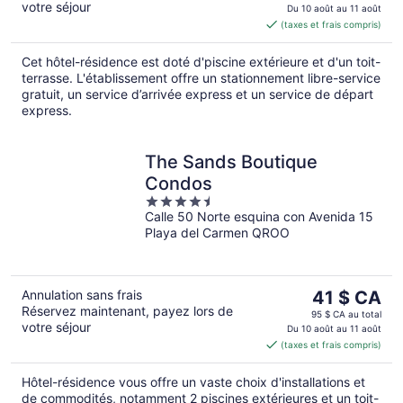
votre séjour
est
Du 10 août au 11 août
(taxes et frais compris)
de 33 $ CA
par
Cet hôtel-résidence est doté d'piscine extérieure et d'un toit-
nuit
terrasse. L'établissement offre un stationnement libre-service
gratuit, un service d’arrivée express et un service de départ
express.
The Sands Boutique
Condos
4.5
Calle 50 Norte esquina con Avenida 15
out
Playa del Carmen QROO
of
5
Le
Annulation sans frais
41 $ CA
Réservez maintenant, payez lors de
prix
95 $ CA au total
votre séjour
est
Du 10 août au 11 août
(taxes et frais compris)
de 41 $ CA
par
Hôtel-résidence vous offre un vaste choix d'installations et
nuit
de commodités, notamment 2 piscines extérieures et un toit-