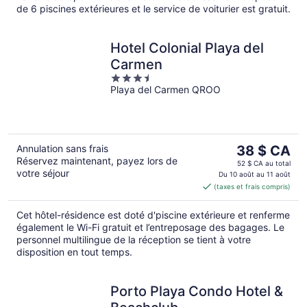
de 6 piscines extérieures et le service de voiturier est gratuit.
Hotel Colonial Playa del
Carmen
3.5
Playa del Carmen QROO
out
of
5
Le
Annulation sans frais
38 $ CA
Réservez maintenant, payez lors de
prix
52 $ CA au total
votre séjour
est
Du 10 août au 11 août
(taxes et frais compris)
de 38 $ CA
par
Cet hôtel-résidence est doté d'piscine extérieure et renferme
nuit
également le Wi-Fi gratuit et l’entreposage des bagages. Le
personnel multilingue de la réception se tient à votre
disposition en tout temps.
Porto Playa Condo Hotel &