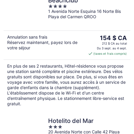
Beachclub
4
1 Avenida Norte Esquina 16 Norte Bis
out
Playa del Carmen QROO
of
5
Le
Annulation sans frais
154 $ CA
Réservez maintenant, payez lors de
prix
212 $ CA au total
votre séjour
est
Du 3 sept. au 4 sept.
(taxes et frais compris)
de 154 $ CA
par
En plus de ses 2 restaurants, Hôtel-résidence vous propose
nuit
une station santé complète et piscine extérieure. Des vélos
gratuits sont disponibles sur place. De plus, si vous êtes en
voyage avec votre famille, vous aurez accès à un service de
garde d’enfants dans la chambre (supplément).
L'établissement dispose de le Wi-Fi et d'un centre
d’entraînement physique. Le stationnement libre-service est
gratuit.
Hotelito del Mar
3
20 Avenida Norte con Calle 42 Playa
out