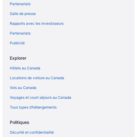
Partenariats
Complexes et hôtels au bord de la plage – Cozumel
Salle de presse
Hôtels pour le golf – Cozumel
Rapports avec les investisseurs
Hôtels de luxe – Cozumel
Partenariats
Hôtels pour les familles – Cozumel
Complexes et hôtels tout inclus – Cozumel
Publicité
Hôtels pour les mariages – Cozumel
Explorer
Hyatt Hotels – Cozumel
Hôtels au Canada
Cozumel – Hôtels Melia
Locations de voiture au Canada
Hôtels avec parc aquatique – Cozumel
Vols au Canada
Cozumel – Hôtels
Voyages et court séjours au Canada
Cozumel – Villas
Complexes et hôtels tout inclus – Maroma
Tous types d’hébergements
Paa Mu – Parcs de caravanes
Politiques
Parc à thème Xplor – Hôtels à proximité
Sécurité et confidentialité
Plage de Playacar – Hôtels à proximité