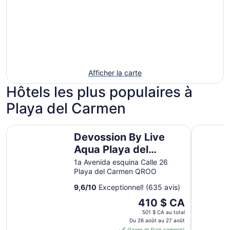
Afficher la carte
Hôtels les plus populaires à
Playa del Carmen
Devossion By Live Aqua Playa del Carmen All Inclusive - 
Hotel Xcar
Devossion By Live
Aqua Playa del
Carmen All Inclusive
1a Avenida esquina Calle 26
Playa del Carmen QROO
- Adults Only
9,6
/
10
Exceptionnel! (635 avis)
Le
410 $ CA
prix
501 $ CA au total
est
Du 26 août au 27 août
(taxes et frais compris)