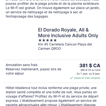
nuit
pourez profiter de la plage privée et de la piscine extérieure.
Le Wi-Fi est gratuit. On trouve également sur place un jardin,
un service de nettoyage et de nettoyage à sec et
l’entreposage des bagages.
El Dorado Royale, All &
More Inclusive Adults Only
5
Km 45 Carretera Cancun Playa del
out
Carmen QROO
of
5
Le
Annulation sans frais
381 $ CA
Réservez maintenant, payez lors de
prix
466 $ CA au total
votre séjour
est
Du 7 sept. au 8 sept.
(taxes et frais compris)
de 381 $ CA
par
Hôtel-résidence tout inclus renferme une plage privée, une
nuit
station santé complète et une boîte de nuit. Vous partez en
voyage d'affaires? Profitez du Wi-Fi et du service de départ
express. L'établissement propose également un service de
navette aéroportuaire aller-retour. L'établissement dispose