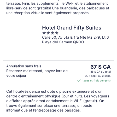
terrasse. Finis les suppléments : le Wi-Fi et le stationnement
libre-service sont gratuits! Une buanderie, des barbecues et
une réception virtuelle sont également proposés.
Hotel Grand Fifty Suites
4
Calle 50, Av 5ta & 1ra Nte Mz 279, Lt 6
out
Playa del Carmen QROO
of
5
Le
Annulation sans frais
67 $ CA
Réservez maintenant, payez lors de
prix
86 $ CA au total
votre séjour
est
Du 1 sept. au 2 sept.
(taxes et frais compris)
de 67 $ CA
par
Cet hôtel-résidence est doté d'piscine extérieure et d'un
nuit
centre d’entraînement physique (jour et nuit). Les voyageurs
d'affaires apprécieront certainement le Wi-Fi (gratuit). On
trouve également sur place une terrasse, un poste
informatique et l’entreposage des bagages.