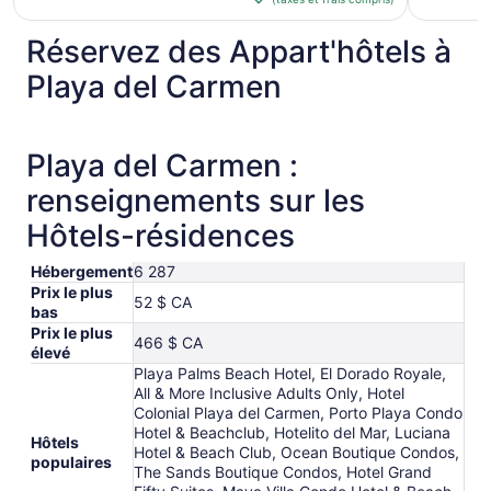
de 410 $ CA
par
Réservez des Appart'hôtels à
nuit
du 26
Playa del Carmen
août
au 27
août
Playa del Carmen :
renseignements sur les
Hôtels-résidences
Hébergement
6 287
Prix le plus
52 $ CA
bas
Prix le plus
466 $ CA
élevé
Playa Palms Beach Hotel, El Dorado Royale,
All & More Inclusive Adults Only, Hotel
Colonial Playa del Carmen, Porto Playa Condo
Hotel & Beachclub, Hotelito del Mar, Luciana
Hôtels
Hotel & Beach Club, Ocean Boutique Condos,
populaires
The Sands Boutique Condos, Hotel Grand