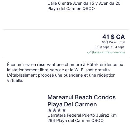
Calle 6 entre Avenida 15 y Avenida 20
out
Playa del Carmen QROO
of
5
Le
41 $ CA
prix
95 $ CA au total
est
Du 3 sept. au 4 sept.
(taxes et frais compris)
de 41 $ CA
par
Économisez en réservant une chambre à Hôtel-résidence où
nuit
le stationnement libre-service et le Wi-Fi sont gratuits.
L'établissement propose une buanderie et une réception
virtuelle.
Mareazul Beach Condos
Playa Del Carmen
4
Carretera Federal Puerto Juárez Km
out
294 Playa del Carmen QROO
of
5