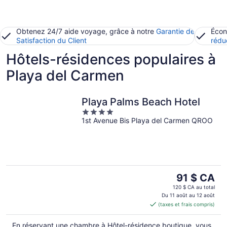
Obtenez 24/7 aide voyage, grâce à notre
Garantie de
Écon
Satisfaction du Client
rédu
Hôtels-résidences populaires à
Playa del Carmen
Playa Palms Beach Hotel
4
1st Avenue Bis Playa del Carmen QROO
out
of
5
Le
91 $ CA
prix
120 $ CA au total
est
Du 11 août au 12 août
(taxes et frais compris)
de 91 $ CA
par
En réservant une chambre à Hôtel-résidence boutique, vous