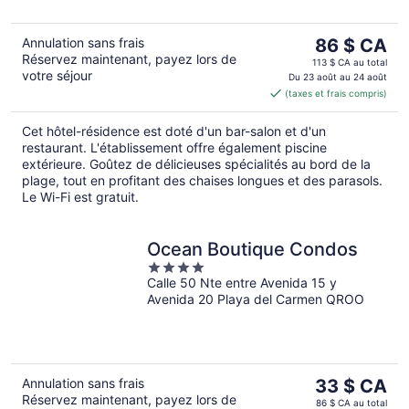
Le
Annulation sans frais
86 $ CA
Réservez maintenant, payez lors de
prix
113 $ CA au total
votre séjour
est
Du 23 août au 24 août
(taxes et frais compris)
de 86 $ CA
par
Cet hôtel-résidence est doté d'un bar-salon et d'un
nuit
restaurant. L'établissement offre également piscine
extérieure. Goûtez de délicieuses spécialités au bord de la
plage, tout en profitant des chaises longues et des parasols.
Le Wi-Fi est gratuit.
Ocean Boutique Condos
4
Calle 50 Nte entre Avenida 15 y
out
Avenida 20 Playa del Carmen QROO
of
5
Le
Annulation sans frais
33 $ CA
Réservez maintenant, payez lors de
prix
86 $ CA au total