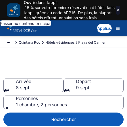
Ouvrir dans l’appli
15 % sur votre première réservation d’hôtel dans
l’appli grâce au code APP15. De plus, la plupart
des hôtels offrent l’annulation sans frais.
Passer au contenu principal
Appli
Quintana Roo
Hôtels-résidences à Playa del Carmen
Week-ends en appart'hôtels
d'exception à Playa del Carmen
Arrivée
Départ
8 sept.
9 sept.
Personnes
1 chambre, 2 personnes
Rechercher