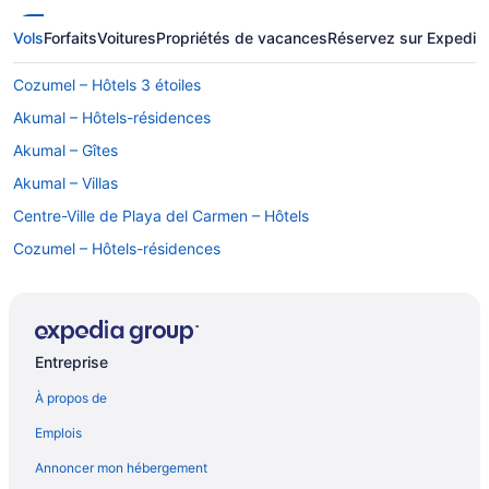
Vols
Forfaits
Voitures
Propriétés de vacances
Réservez sur Expedia
Cozumel – Hôtels 3 étoiles
Akumal – Hôtels-résidences
Akumal – Gîtes
Akumal – Villas
Centre-Ville de Playa del Carmen – Hôtels
Cozumel – Hôtels-résidences
Cozumel – Condos
Cozumel – Appartements
Hôtels acceptant les animaux – Cozumel
Entreprise
Cozumel – Hôtels Catalonia
À propos de
Destination Hotels – Cozumel
Emplois
Cozumel – Hôtels El Cid
Annoncer mon hébergement
Complexes et hôtels avec casino – Cozumel