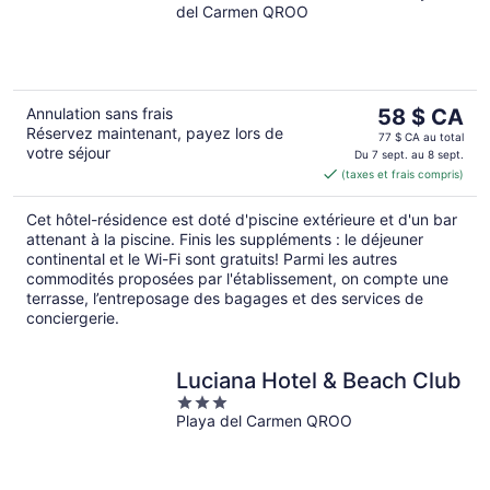
del Carmen QROO
of
5
Le
Annulation sans frais
58 $ CA
Réservez maintenant, payez lors de
prix
77 $ CA au total
votre séjour
est
Du 7 sept. au 8 sept.
(taxes et frais compris)
de 58 $ CA
par
Cet hôtel-résidence est doté d'piscine extérieure et d'un bar
nuit
attenant à la piscine. Finis les suppléments : le déjeuner
continental et le Wi-Fi sont gratuits! Parmi les autres
commodités proposées par l'établissement, on compte une
terrasse, l’entreposage des bagages et des services de
conciergerie.
Luciana Hotel & Beach Club
3
Playa del Carmen QROO
out
of
5