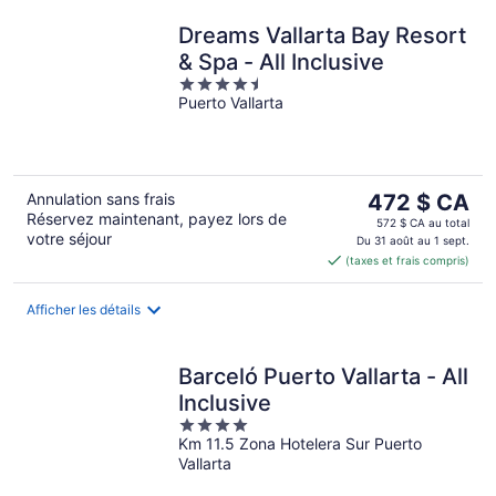
Dreams Vallarta Bay Resort
& Spa - All Inclusive
4.5
Puerto Vallarta
out
of
5
Le
Annulation sans frais
472 $ CA
Réservez maintenant, payez lors de
prix
572 $ CA au total
votre séjour
est
Du 31 août au 1 sept.
(taxes et frais compris)
de 472 $ CA
par
nuit
Afficher les détails
Barceló Puerto Vallarta - All
Inclusive
4
Km 11.5 Zona Hotelera Sur Puerto
out
Vallarta
of
5