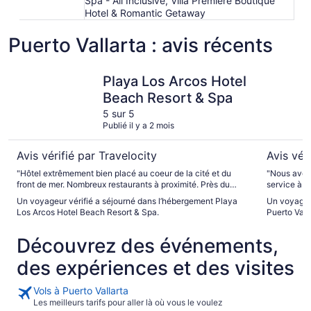
Spa - All Inclusive, Villa Premiere Boutique
Hotel & Romantic Getaway
Puerto Vallarta : avis récents
Playa Los Arcos Hotel Beach Resort & Spa
Melia Puer
Playa Los Arcos Hotel
Beach Resort & Spa
5 sur 5
Publié il y a 2 mois
Avis vérifié par Travelocity
Avis vér
"Hôtel extrêmement bien placé au coeur de la cité et du
"Nous avons
front de mer. Nombreux restaurants à proximité. Près du
service à la
malecon. Très belle piscine et plage privée."
s'assurer q
Un voyageur vérifié a séjourné dans l’hébergement Playa
Un voyageur
commentair
Los Arcos Hotel Beach Resort & Spa.
Puerto Valla
le site sont
Découvrez des événements,
des expériences et des visites
Vols à Puerto Vallarta
Les meilleurs tarifs pour aller là où vous le voulez