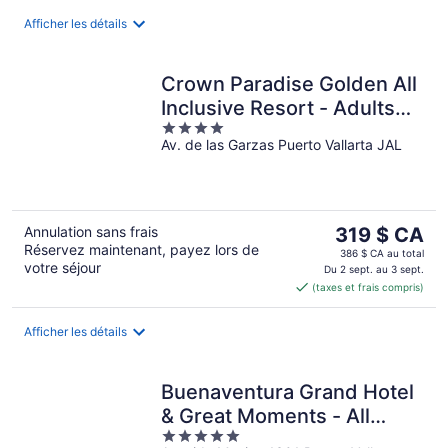
par
nuit
Afficher les détails
Crown Paradise Golden All
Inclusive Resort - Adults
4
Only
Av. de las Garzas Puerto Vallarta JAL
out
of
5
Le
Annulation sans frais
319 $ CA
Réservez maintenant, payez lors de
prix
386 $ CA au total
votre séjour
est
Du 2 sept. au 3 sept.
(taxes et frais compris)
de 319 $ CA
par
nuit
Afficher les détails
Buenaventura Grand Hotel
& Great Moments - All
5
Inclusive