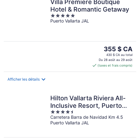
Villa Premiere Boutique
Hotel & Romantic Getaway
5
Puerto Vallarta JAL
out
of
5
Le
355 $ CA
prix
430 $ CA au total
est
Du 28 août au 29 août
(taxes et frais compris)
de 355 $ CA
par
nuit
Afficher les détails
Hilton Vallarta Riviera All-
Inclusive Resort, Puerto
4.5
Vallarta
Carretera Barra de Navidad Km 4.5
out
Puerto Vallarta JAL
of
5