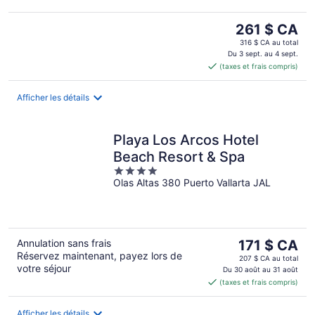
Le
261 $ CA
prix
316 $ CA au total
est
Du 3 sept. au 4 sept.
(taxes et frais compris)
de 261 $ CA
par
nuit
Afficher les détails
Playa Los Arcos Hotel
Beach Resort & Spa
4
Olas Altas 380 Puerto Vallarta JAL
out
of
5
Le
Annulation sans frais
171 $ CA
Réservez maintenant, payez lors de
prix
207 $ CA au total
votre séjour
est
Du 30 août au 31 août
(taxes et frais compris)
de 171 $ CA
par
nuit
Afficher les détails