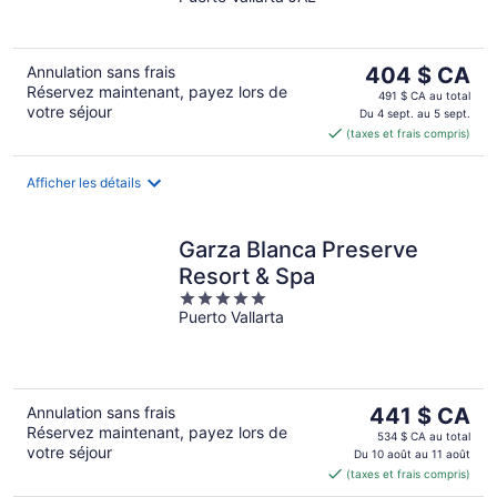
of
5
Le
Annulation sans frais
404 $ CA
Réservez maintenant, payez lors de
prix
491 $ CA au total
votre séjour
est
Du 4 sept. au 5 sept.
(taxes et frais compris)
de 404 $ CA
par
nuit
Afficher les détails
Garza Blanca Preserve
Resort & Spa
5
Puerto Vallarta
out
of
5
Le
Annulation sans frais
441 $ CA
Réservez maintenant, payez lors de
prix
534 $ CA au total
votre séjour
est
Du 10 août au 11 août
(taxes et frais compris)
de 441 $ CA