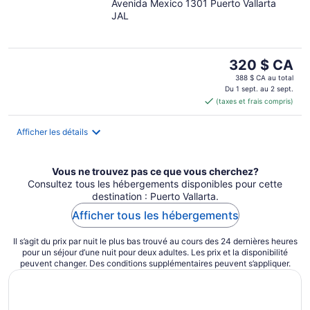
Avenida Mexico 1301 Puerto Vallarta
out
JAL
of
5
Le
320 $ CA
prix
388 $ CA au total
est
Du 1 sept. au 2 sept.
(taxes et frais compris)
de 320 $ CA
par
nuit
Afficher les détails
Vous ne trouvez pas ce que vous cherchez?
Consultez tous les hébergements disponibles pour cette
destination : Puerto Vallarta.
Afficher tous les hébergements
Il s’agit du prix par nuit le plus bas trouvé au cours des 24 dernières heures
pour un séjour d’une nuit pour deux adultes. Les prix et la disponibilité
peuvent changer. Des conditions supplémentaires peuvent s’appliquer.