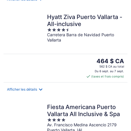
Hyatt Ziva Puerto Vallarta -
All-inclusive
4.5
Carretera Barra de Navidad Puerto
out
Vallarta
of
5
Le
464 $ CA
prix
562 $ CA au total
est
Du 6 sept. au 7 sept.
(taxes et frais compris)
de 464 $ CA
par
nuit
Afficher les détails
Fiesta Americana Puerto
Vallarta All Inclusive & Spa
4
Av. Francisco Medina Ascencio 2179
out
Puerto Vallarta JAL