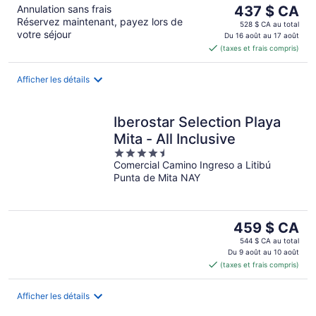
Le
Annulation sans frais
437 $ CA
Réservez maintenant, payez lors de
prix
528 $ CA au total
votre séjour
est
Du 16 août au 17 août
(taxes et frais compris)
de 437 $ CA
par
nuit
Afficher les détails
Iberostar Selection Playa
Mita - All Inclusive
4.5
Comercial Camino Ingreso a Litibú
out
Punta de Mita NAY
of
5
Le
459 $ CA
prix
544 $ CA au total
est
Du 9 août au 10 août
(taxes et frais compris)
de 459 $ CA
par
nuit
Afficher les détails