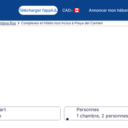
•
Télécharger l’appli
CAD
Annoncer mon hébe
ntana Roo
Complexes et hôtels tout inclus à Playa del Carmen
rts tout inclus p
rmen
art
Personnes
e
1 chambre, 2 personnes