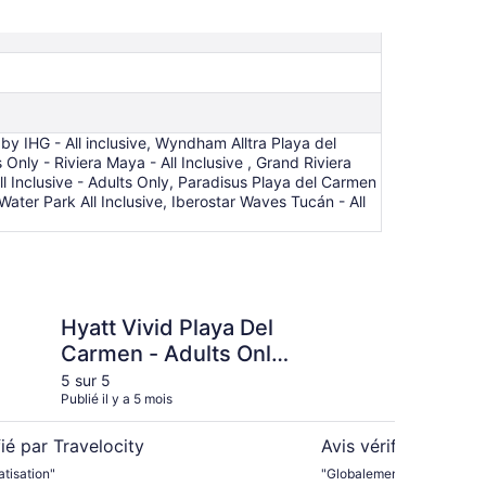
by IHG - All inclusive, Wyndham Alltra Playa del
 Only - Riviera Maya - All Inclusive , Grand Riviera
All Inclusive - Adults Only, Paradisus Playa del Carmen
Water Park All Inclusive, Iberostar Waves Tucán - All
dults Only
d Playa Del Carmen - Adults Only - All Inclusive
Occidental at Xcaret D
Hyatt Vivid Playa Del
Oc
Carmen - Adults Only
De
- All Inclusive
In
5 sur 5
4 s
Publié il y a 5 mois
Publi
fié par Travelocity
Avis vérifié par Trav
tisation"
"Globalement, l’expérience 