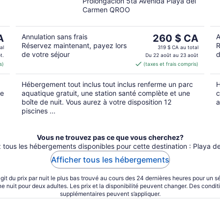
Prolongacion 5ta Avenida Playa del
out
Carmen QROO
of
5
Le
A
Annulation sans frais
260 $ CA
A
Réservez maintenant, payez lors
R
prix
al
319 $ CA au total
de votre séjour
d
est
t.
Du 22 août au 23 août
s)
(taxes et frais compris)
CA
de 260 $ CA
par
Hébergement tout inclus tout inclus renferme un parc
H
nuit
de
aquatique gratuit, une station santé complète et une
c
boîte de nuit. Vous aurez à votre disposition 12
a
piscines ...
Vous ne trouvez pas ce que vous cherchez?
 tous les hébergements disponibles pour cette destination : Playa d
Afficher tous les hébergements
’agit du prix par nuit le plus bas trouvé au cours des 24 dernières heures pour un s
ne nuit pour deux adultes. Les prix et la disponibilité peuvent changer. Des condit
supplémentaires peuvent s’appliquer.