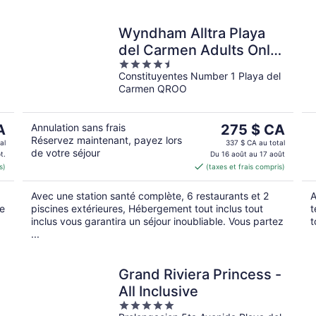
Wyndham Alltra Playa
del Carmen Adults Only
4.5
All Inclusive
Constituyentes Number 1 Playa del
out
Carmen QROO
of
5
Le
A
Annulation sans frais
275 $ CA
Réservez maintenant, payez lors
prix
al
337 $ CA au total
de votre séjour
est
t.
Du 16 août au 17 août
s)
(taxes et frais compris)
CA
de 275 $ CA
par
Avec une station santé complète, 6 restaurants et 2
A
nuit
ne
piscines extérieures, Hébergement tout inclus tout
t
inclus vous garantira un séjour inoubliable. Vous partez
t
...
Grand Riviera Princess -
All Inclusive
5