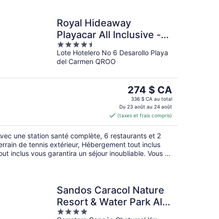
Royal Hideaway
Playacar All Inclusive -
4.5
Adults only
Lote Hotelero No 6 Desarollo Playa
out
del Carmen QROO
of
5
Le
274 $ CA
prix
336 $ CA au total
est
Du 23 août au 24 août
(taxes et frais compris)
de 274 $ CA
par
vec une station santé complète, 6 restaurants et 2
nuit
errain de tennis extérieur, Hébergement tout inclus
out inclus vous garantira un séjour inoubliable. Vous ...
Sandos Caracol Nature
Resort & Water Park All
4
Inclusive