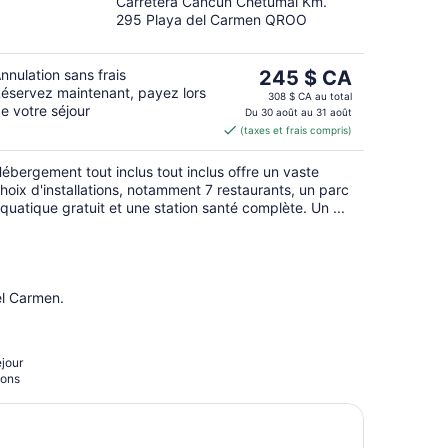
Carretera Cancún Chetumal Km.
out
295 Playa del Carmen QROO
of
5
Le
nnulation sans frais
245 $ CA
éservez maintenant, payez lors
prix
308 $ CA au total
e votre séjour
est
Du 30 août au 31 août
(taxes et frais compris)
de 245 $ CA
par
ébergement tout inclus tout inclus offre un vaste
nuit
hoix d'installations, notamment 7 restaurants, un parc
quatique gratuit et une station santé complète. Un ...
el Carmen.
éjour
ions