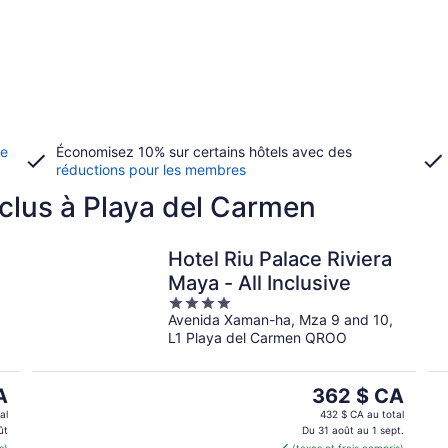
de
Économisez 10% sur certains hôtels avec des
réductions pour les membres
nclus à Playa del Carmen
Hotel Riu Palace Riviera
Maya - All Inclusive
4
Avenida Xaman-ha, Mza 9 and 10,
out
L1 Playa del Carmen QROO
of
5
Le
A
362 $ CA
prix
al
432 $ CA au total
est
ût
Du 31 août au 1 sept.