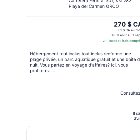
Carretera Federal 307, KM 282
out
Playa del Carmen QROO
of
5
Le
270 $ C
prix
331 $ CA au tot
est
Du 31 août au 1 sep
(taxes et frais compri
de 270 $ 
par
Hébergement tout inclus tout inclus renferme une
nuit
plage privée, un parc aquatique gratuit et une boîte 
nuit. Vous partez en voyage d'affaires? Ici, vous
profiterez ...
Consultez
Il s
d’u