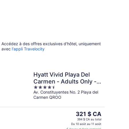
Accédez à des offres exclusives d'hôtel, uniquement
avec
l'appli Travelocity
Hyatt Vivid Playa Del
Carmen - Adults Only -
4.5
All Inclusive
Av. Constituyentes No. 2 Playa del
out
Carmen QROO
of
5
Le
321 $ CA
prix
394 $ CA au total
est
Du 10 août au 11 août