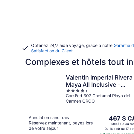
Obtenez 24/7 aide voyage, grâce à notre
Garantie 
Satisfaction du Client
Complexes et hôtels tout i
Valentin Imperial Rivera
Maya All Inclusive -
4.5
Adults Only
Carr.Fed.307 Chetumal Playa del
out
Carmen QROO
of
5
Le
Annulation sans frais
467 $ C
Réservez maintenant, payez lors
prix
580 $ CA au tot
de votre séjour
est
Du 16 août au 17 ao