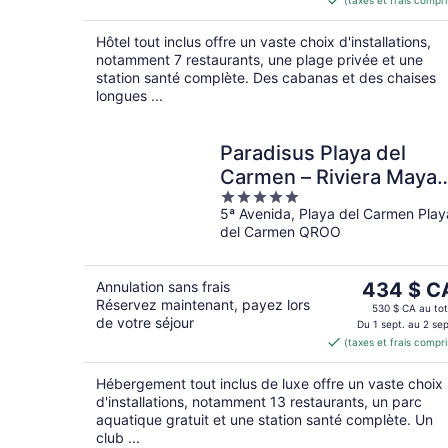
(taxes et frais compri
de 467 $ 
par
Hôtel tout inclus offre un vaste choix d'installations,
nuit
notamment 7 restaurants, une plage privée et une
station santé complète. Des cabanas et des chaises
longues ...
Paradisus Playa del
Carmen – Riviera Maya 
5
All Inclusive
5ª Avenida, Playa del Carmen Play
out
del Carmen QROO
of
5
Le
Annulation sans frais
434 $ C
Réservez maintenant, payez lors
prix
530 $ CA au tot
de votre séjour
est
Du 1 sept. au 2 sep
(taxes et frais compri
de 434 $ 
par
Hébergement tout inclus de luxe offre un vaste choix
nuit
d'installations, notamment 13 restaurants, un parc
aquatique gratuit et une station santé complète. Un
club ...