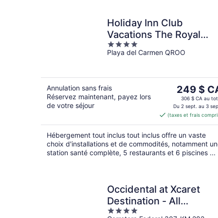
Holiday Inn Club
Vacations The Royal
4
Haciendas by IHG - All
Playa del Carmen QROO
out
inclusive
of
5
Le
Annulation sans frais
249 $ C
Réservez maintenant, payez lors
prix
306 $ CA au tot
de votre séjour
est
Du 2 sept. au 3 sep
(taxes et frais compri
de 249 $ 
par
Hébergement tout inclus tout inclus offre un vaste
nuit
choix d'installations et de commodités, notamment u
station santé complète, 5 restaurants et 6 piscines ...
Occidental at Xcaret
Destination - All
4
Inclusive