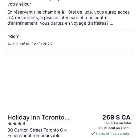
votre séjour
nuit
du 30
En réservant une chambre à Hôtel de luxe, vous aurez accès
août
à 4 restaurants, à piscine intérieure et à un centre
au 31
d’entraînement. Vous partez en voyage d'affaires? ...
août
"Rien"
Avis laissé le 2 août 2026
S’ouvre dans une nouvelle fenêtre
Holiday Inn Toronto Downtown Centre by IHG
Le
Holiday Inn Toronto
269 $ CA
prix
3.5
Downtown Centre by IHG
322 $ CA au total
est
Du 31 août au 1 sept.
out
30 Carlton Street Toronto ON
(taxes et frais compris)
de 269 $ CA
Entièrement remboursable
of