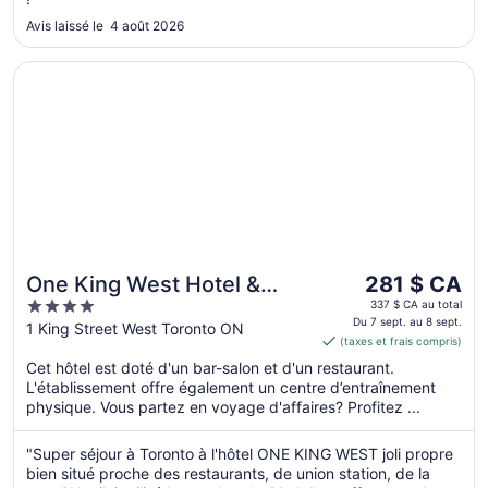
Avis laissé le 4 août 2026
S’ouvre dans une nouvelle fenêtre
One King West Hotel & Residence
Le
One King West Hotel &
281 $ CA
prix
4
Residence
337 $ CA au total
est
Du 7 sept. au 8 sept.
out
1 King Street West Toronto ON
(taxes et frais compris)
de 281 $ CA
of
par
Cet hôtel est doté d'un bar-salon et d'un restaurant.
5
L'établissement offre également un centre d’entraînement
nuit
physique. Vous partez en voyage d'affaires? Profitez ...
du 7
sept.
"Super séjour à Toronto à l'hôtel ONE KING WEST joli propre
au 8
bien situé proche des restaurants, de union station, de la
sept.