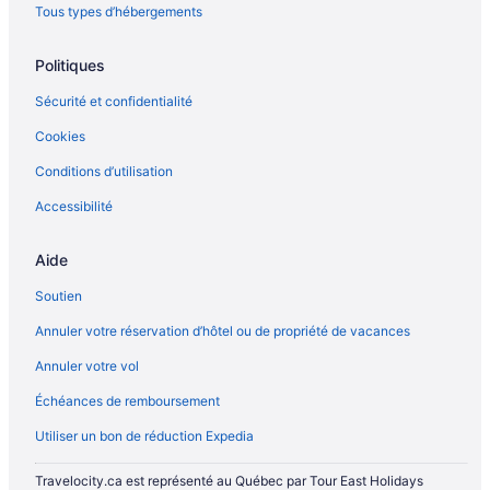
Tous types d’hébergements
Aéroport Billy Bishop de Toronto – Hôtels à proximité
Leslieville – Hôtels
Politiques
Liberty Village – Hôtels
Sécurité et confidentialité
Massey Hall – Hôtels à proximité
Cookies
Meridian Hall – Hôtels à proximité
Conditions d’utilisation
Hôtels-Boutiques – Midtown Toronto
Accessibilité
Complexes et hôtels tout inclus – Midtown Toronto
Midtown Toronto – Hôtels
Aide
North York – Hôtels
Soutien
Ontario – Hôtels-résidences
Annuler votre réservation d’hôtel ou de propriété de vacances
Ontario – Auberges de jeunesse
Annuler votre vol
Ontario – Cabanes dans les arbres
Échéances de remboursement
Ontario – Chalets rustiques
Utiliser un bon de réduction Expedia
Ontario – Chalets
Ontario – Châteaux
Travelocity.ca est représenté au Québec par Tour East Holidays