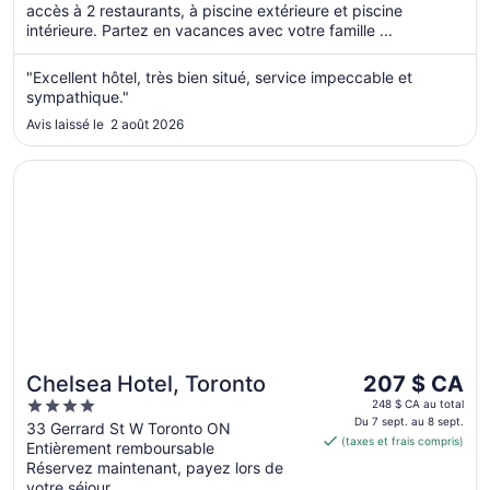
sept.
accès à 2 restaurants, à piscine extérieure et piscine
au 7
intérieure. Partez en vacances avec votre famille ...
sept.
"Excellent hôtel, très bien situé, service impeccable et
sympathique."
Avis laissé le 2 août 2026
S’ouvre dans une nouvelle fenêtre
Chelsea Hotel, Toronto
Le
Chelsea Hotel, Toronto
207 $ CA
prix
4
248 $ CA au total
est
Du 7 sept. au 8 sept.
out
33 Gerrard St W Toronto ON
(taxes et frais compris)
de 207 $ CA
Entièrement remboursable
of
par
Réservez maintenant, payez lors de
5
votre séjour