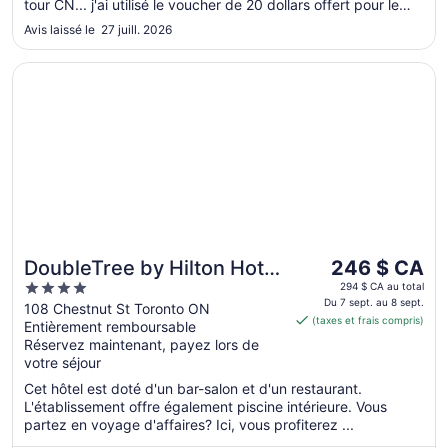
tour CN... j'ai utilisé le voucher de 20 dollars offert pour le
petit déjeuner. Le jaccuzi inclus dans la salle de sport était
Avis laissé le 27 juill. 2026
agréable. Je recommande cet hôtel."
S’ouvre dans une nouvelle fenêtre
DoubleTree by Hilton Hotel Toronto Downtown
Le
DoubleTree by Hilton Hotel
246 $ CA
prix
4
Toronto Downtown
294 $ CA au total
est
Du 7 sept. au 8 sept.
out
108 Chestnut St Toronto ON
(taxes et frais compris)
de 246 $ CA
Entièrement remboursable
of
par
Réservez maintenant, payez lors de
5
votre séjour
nuit
du 7
Cet hôtel est doté d'un bar-salon et d'un restaurant.
sept.
L'établissement offre également piscine intérieure. Vous
au 8
partez en voyage d'affaires? Ici, vous profiterez ...
sept.