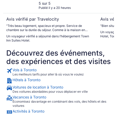
5 sur 5
Publié il y a 20 heures
Avis vérifié par Travelocity
Avis vér
"Très beau logement, spacieux et propre. Service de
"Bien situé 
chambre sur la durée du séjour. Comme à la maison en
Un voyageu
mieux."
Un voyageur vérifié a séjourné dans l’hébergement Town
Hotel, Toro
Inn Suites Hotel.
Découvrez des événements,
des expériences et des visites
Vols à Toronto
Les meilleurs tarifs pour aller là où vous le voulez
Hôtels à Toronto
Voitures de location à Toronto
Des voitures abordables pour vous déplacer en ville
Vacances à Toronto
Économisez davantage en combinant des vols, des hôtels et des
voitures
Activités à Toronto