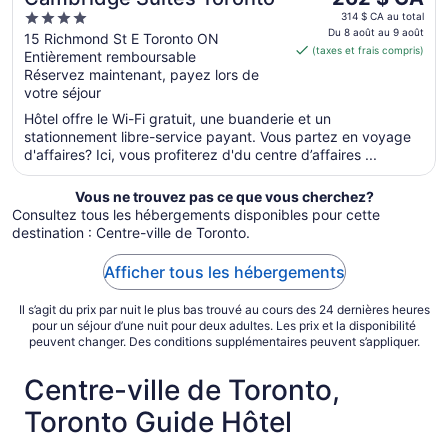
prix
4
314 $ CA au total
est
Du 8 août au 9 août
out
15 Richmond St E Toronto ON
(taxes et frais compris)
de 262 $ CA
Entièrement remboursable
of
par
Réservez maintenant, payez lors de
5
votre séjour
nuit
du 8
Hôtel offre le Wi-Fi gratuit, une buanderie et un
août
stationnement libre-service payant. Vous partez en voyage
au 9
d'affaires? Ici, vous profiterez d'du centre d’affaires ...
août
Vous ne trouvez pas ce que vous cherchez?
Consultez tous les hébergements disponibles pour cette
destination : Centre-ville de Toronto.
Afficher tous les hébergements
Il s’agit du prix par nuit le plus bas trouvé au cours des 24 dernières heures
pour un séjour d’une nuit pour deux adultes. Les prix et la disponibilité
peuvent changer. Des conditions supplémentaires peuvent s’appliquer.
Centre-ville de Toronto,
Toronto Guide Hôtel