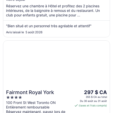
nuit
du 7
Réservez une chambre à Hôtel et profitez des 2 piscines
sept.
intérieures, de la baignoire à remous et du restaurant. Un
au 8
club pour enfants gratuit, une piscine pour ...
sept.
"Bien situé et un personnel très agréable et attentif"
Avis laissé le 5 août 2026
S’ouvre dans une nouvelle fenêtre
Fairmont Royal York
Le
Fairmont Royal York
297 $ CA
prix
4
355 $ CA au total
est
Du 30 août au 31 août
out
100 Front St West Toronto ON
(taxes et frais compris)
de 297 $ CA
Entièrement remboursable
of
par
Réservez maintenant, payez lors de
5