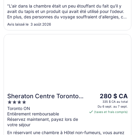
"L'air dans la chambre était un peu étouffant du fait qu'il y
avait du tapis et un produit qui avait été utilisé pour l'odeur.
En plus, des personnes du voyage souffraient d'allergies, ce
qui n'a pas aider. Dans l'ensemble c'était bien."
Avis laissé le 3 août 2026
S’ouvre dans une nouvelle fenêtre
Sheraton Centre Toronto Hotel
Le
Sheraton Centre Toronto
280 $ CA
prix
4
Hotel
335 $ CA au total
est
Du 6 sept. au 7 sept.
out
Toronto ON
(taxes et frais compris)
de 280 $ CA
Entièrement remboursable
of
par
Réservez maintenant, payez lors de
5
votre séjour
nuit
du 6
En réservant une chambre à Hôtel non-fumeurs, vous aurez