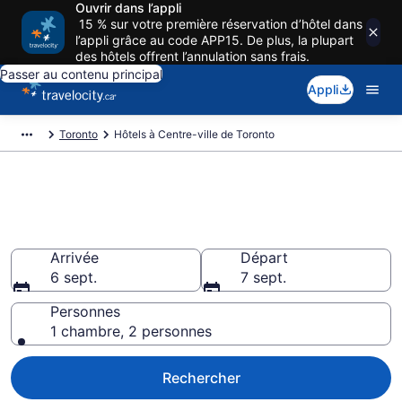
Ouvrir dans l’appli
15 % sur votre première réservation d’hôtel dans
l’appli grâce au code APP15. De plus, la plupart
des hôtels offrent l’annulation sans frais.
Passer au contenu principal
Appli
Toronto
Hôtels à Centre-ville de Toronto
Réservez des hôtels pas cher à
Centre-ville de Toronto
Arrivée
Départ
6 sept.
7 sept.
Personnes
1 chambre, 2 personnes
Rechercher