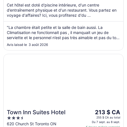
par
5
Cet hôtel est doté d'piscine intérieure, d'un centre
nuit
d’entraînement physique et d'un restaurant. Vous partez en
du 31
voyage d'affaires? Ici, vous profiterez d'du ...
août
au 1
"La chambre était petite et la salle de bain aussi. La
sept.
Climatisation ne fonctionnait pas , il manquait un jeu de
serviette et le personnel n’est pas très aimable et pas du tout
souriant. Le sol des chambres en moquette n’était pas très
Avis laissé le 3 août 2026
propre . Par contre l’hôtel est très bien situé pour accéder au
..."
S’ouvre dans une nouvelle fenêtre
Town Inn Suites Hotel
Le
Town Inn Suites Hotel
213 $ CA
prix
3.5
255 $ CA au total
est
Du 7 sept. au 8 sept.
out
620 Church St Toronto ON
(taxes et frais compris)