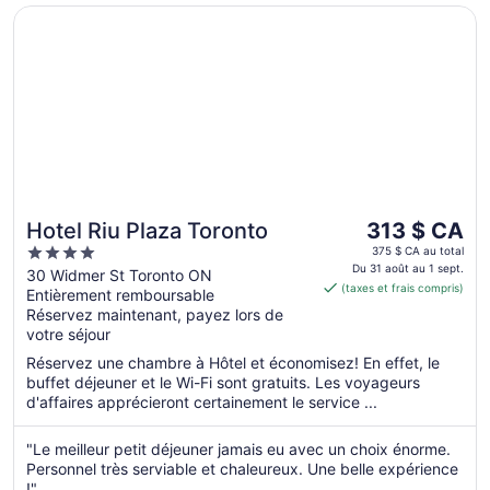
S’ouvre dans une nouvelle fenêtre
Hotel Riu Plaza Toronto
Le
Hotel Riu Plaza Toronto
313 $ CA
prix
4
375 $ CA au total
est
Du 31 août au 1 sept.
out
30 Widmer St Toronto ON
(taxes et frais compris)
de 313 $ CA
Entièrement remboursable
of
par
Réservez maintenant, payez lors de
5
votre séjour
nuit
du 31
Réservez une chambre à Hôtel et économisez! En effet, le
août
buffet déjeuner et le Wi-Fi sont gratuits. Les voyageurs
au 1
d'affaires apprécieront certainement le service ...
sept.
"Le meilleur petit déjeuner jamais eu avec un choix énorme.
Personnel très serviable et chaleureux. Une belle expérience
!"