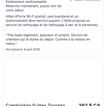
de 213 $ CA
Entièrement remboursable
of
par
Réservez maintenant, payez lors de
5
votre séjour
nuit
du 7
Hôtel offre le Wi-Fi gratuit, une buanderie et un
sept.
stationnement libre-service payant. L’hôtel propose un
au 8
service de nettoyage et de nettoyage à sec et le personnel
...
sept.
"Très beau logement, spacieux et propre. Service de
chambre sur la durée du séjour. Comme à la maison en
mieux."
Avis laissé le 6 août 2026
S’ouvre dans une nouvelle fenêtre
Cambridge Suites Toronto
Le
Cambridge Suites Toronto
262 $ CA